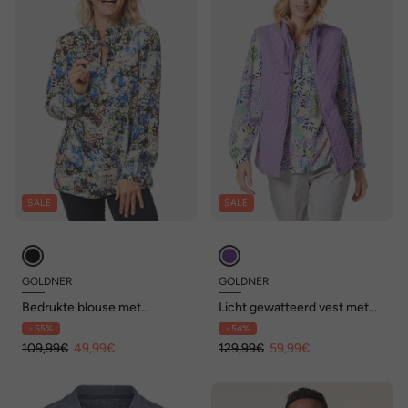
SALE
SALE
GOLDNER
GOLDNER
Bedrukte blouse met
Licht gewatteerd vest met
verfijnde halslijn
opstaande kraag
- 55%
- 54%
109,99€
49,99€
129,99€
59,99€