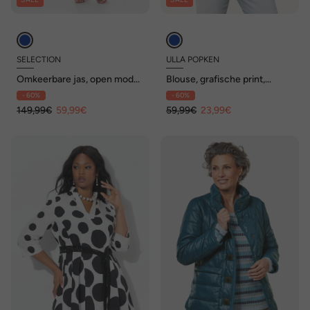
SELECTION
ULLA POPKEN
Omkeerbare jas, open model,
Blouse, grafische print,
opstaande kraag, 3/4-mouw
opstaande kraag, 3/4-
- 60%
- 60%
mouwen
149,99€
59,99€
59,99€
23,99€