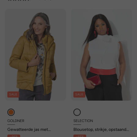
SALE
SALE
GOLDNER
SELECTION
Gewatteerde jas met
Blousetop, strikje, opstaande
capuchon
kraag, mouwloos, crêpe
- 66%
- 65%