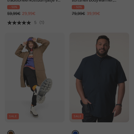
traditioneel kostuumjasje van
softshell bodywarmer,
sweatstof, opstaande kraag,
opstaande kraag, tot 8XL
- 50%
- 50%
borduursel, tot 8 XL
59,99€
29,99€
79,99€
39,99€
5
(1)
SALE
SALE