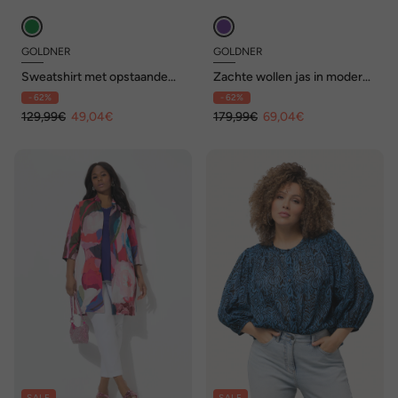
GOLDNER
GOLDNER
Sweatshirt met opstaande
Zachte wollen jas in moderne
kraag en all-over dessin
look
- 62%
- 62%
129,99€
49,04€
179,99€
69,04€
SALE
SALE