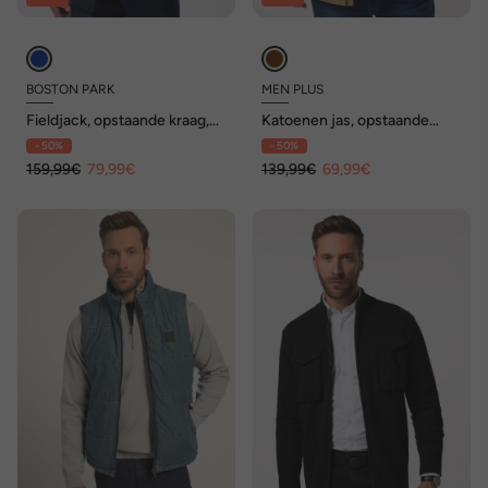
BOSTON PARK
MEN PLUS
Fieldjack, opstaande kraag,
Katoenen jas, opstaande
klepzakken, tot maat 84/86
kraag, rits, tot 8 XL
- 50%
- 50%
159,99€
79,99€
139,99€
69,99€