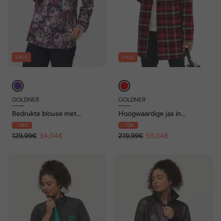
SALE
SALE
GOLDNER
GOLDNER
Bedrukte blouse met
Hoogwaardige jas in
exotisch patroon
moderne ruitlook
- 74%
- 73%
129,99€
34,04€
219,99€
59,04€