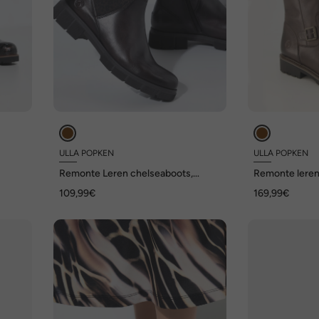
ULLA POPKEN
ULLA POPKEN
Remonte Leren chelseaboots,
Remonte leren 
H
wijdte G
lamsvacht, L-v
109,99€
169,99€