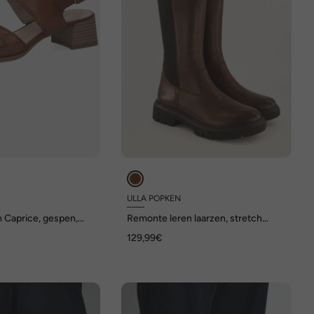
ULLA POPKEN
 Caprice, gespen,
Remonte leren laarzen, stretch
inzetstuk, rits, wijdte G
129,99€