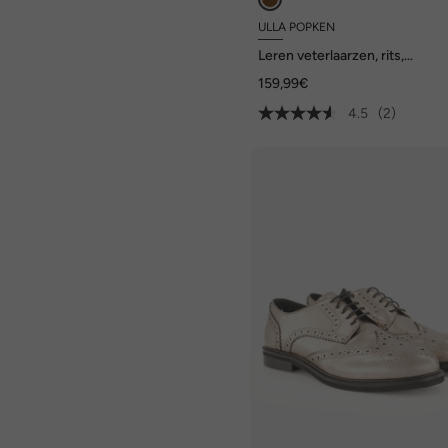
ULLA POPKEN
Leren veterlaarzen, rits,
uitwisselbaar voetbed, wijdte
159,99€
4.5
(2)