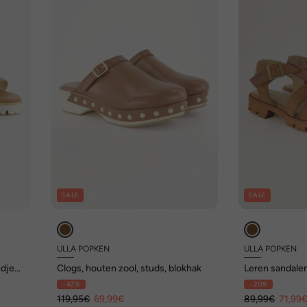
SALE
SALE
ULLA POPKEN
ULLA POPKEN
djes,
Clogs, houten zool, studs, blokhak
Leren sandalen
wijdte H
- 42%
- 20%
119,95€
69,99€
89,99€
71,99