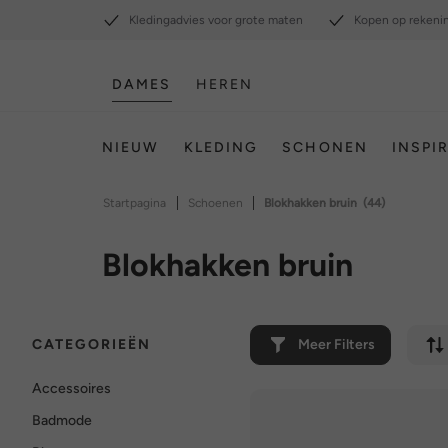
Kledingadvies voor grote maten
Kopen op rekeni
DAMES
HEREN
NIEUW
KLEDING
SCHONEN
INSPI
|
|
Startpagina
Schoenen
Blokhakken bruin
(44)
Blokhakken bruin
CATEGORIEËN
Meer Filters
Accessoires
Badmode