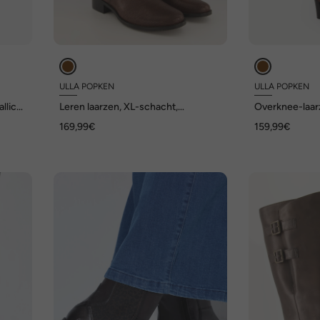
ULLA POPKEN
ULLA POPKEN
llic
Leren laarzen, XL-schacht,
Overknee-laar
uitneembaar voetbed, wijdte H
wijdte H
169,99€
159,99€