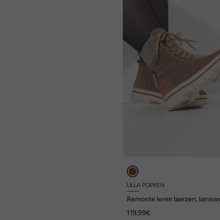
ULLA POPKEN
Remonte leren laarzen, lamswo
verwisselbaar voetbed, wijdte
119,99€