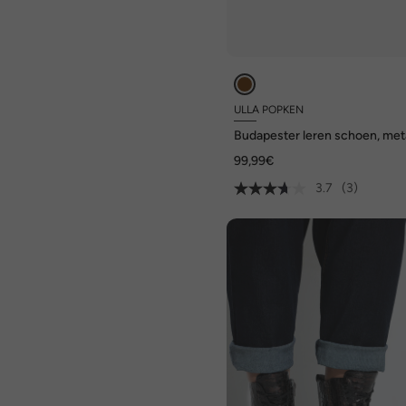
ULLA POPKEN
Budapester leren schoen, meta
look, wijdte H
99,99€
3.7
(3)