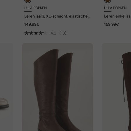
ULLA POPKEN
ULLA POPKEN
Leren laars, XL-schacht, elastische
Leren enkellaar
 H
inzet, wijdte H
uitneembaar v
149,99€
159,99€
4.2
(13)