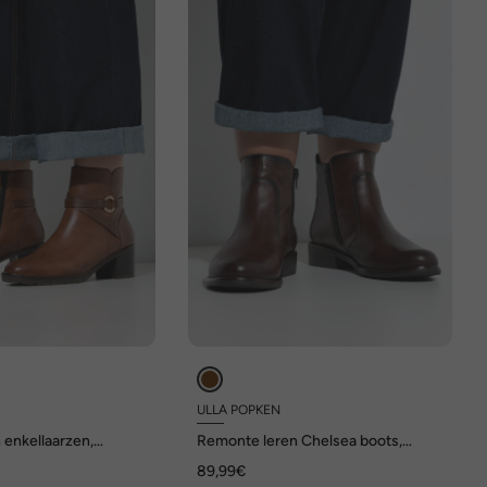
ULLA POPKEN
 enkellaarzen,
Remonte leren Chelsea boots,
oetbed, breedtemaat
uitwisselbaar voetbed, wijdte F 1/2
89,99€