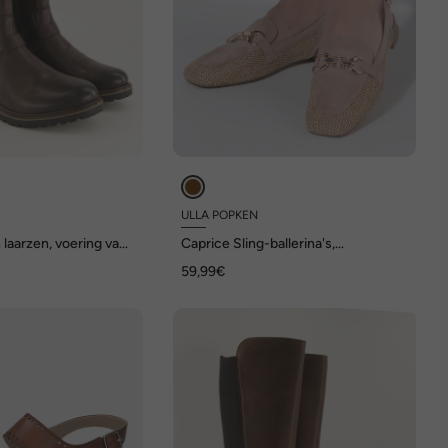
ULLA POPKEN
laarzen, voering van
Caprice Sling-ballerina's,
arioschacht, wijdte G
gevlochten, metallic bandje, wijdte
59,99€
G