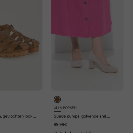
ULLA POPKEN
, gevlochten look,
Suède pumps, golvende snit,
blokhak, wijdte H
99,99€
€