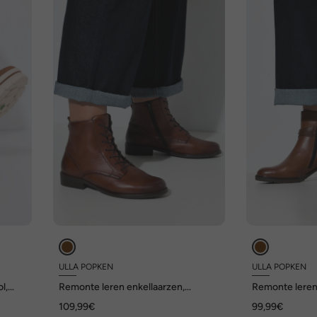
ULLA POPKEN
ULLA POPKEN
l,
Remonte leren enkellaarzen,
Remonte leren
 G
uitneembaar voetbed, breedtemaat
uitneembaar v
109,99€
99,99€
F 1/2
F 1/2