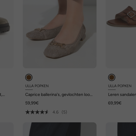
ULLA POPKEN
ULLA POPKEN
t,
Caprice ballerina's, gevlochten look,
Leren sandalen
siergesp, wijdte G
wijd G-model
59,99€
69,99€
4.6
(5)