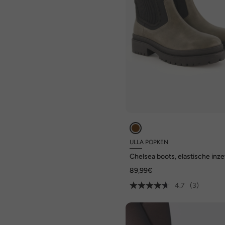
ULLA POPKEN
Chelsea boots, elastische inze
wijdte H
89,99€
4.7
(3)