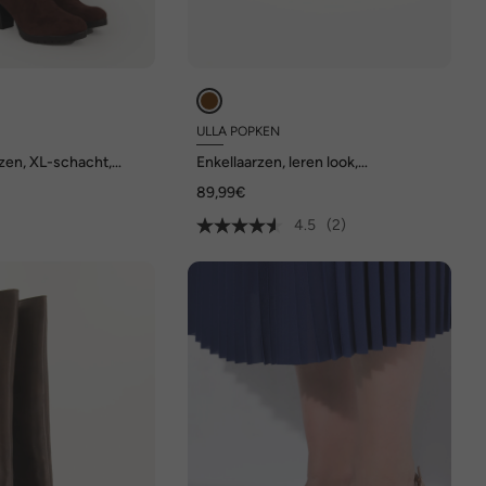
ULLA POPKEN
zen, XL-schacht,
Enkellaarzen, leren look,
vetersluiting, profielzool, wijdte H
89,99€
4.5
(2)