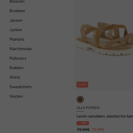
Bloezen
Broeken
Jassen
Jurken
Mantels
Nachtmode
Pullovers
Rokken
Shirts
SALE
Sweatshirts
Vesten
ULLA POPKEN
Leren sandalen, elastische ban
wijdte H
- 50%
79,99€
39,99€