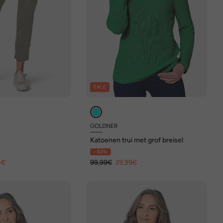
SALE
GOLDNER
Katoenen trui met grof breisel
- 60%
4€
99,99€
39,99€