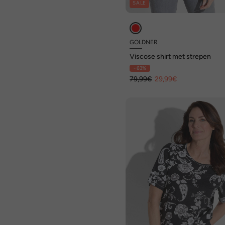
SALE
GOLDNER
Viscose shirt met strepen
- 63%
79,99€
29,99€