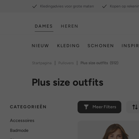
Kledingadvies voor grote maten
Kopen op rekeni
DAMES
HEREN
NIEUW
KLEDING
SCHONEN
INSPI
|
|
Startpagina
Pullovers
Plus size outfits
(512)
Plus size outfits
CATEGORIEËN
Meer Filters
Accessoires
Badmode