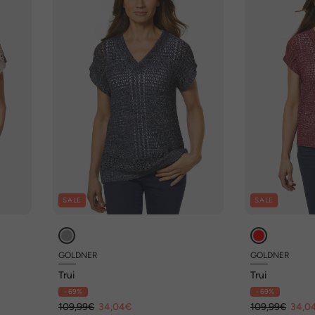
SALE
SALE
GOLDNER
GOLDNER
Trui
Trui
- 69%
- 69%
109,99€
34,04€
109,99€
34,0