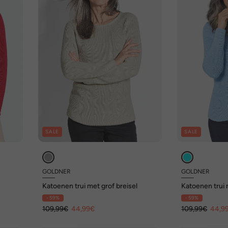
SALE
SALE
GOLDNER
GOLDNER
Katoenen trui met grof breisel
Katoenen trui 
- 59%
- 59%
109,99€
44,99€
109,99€
44,9