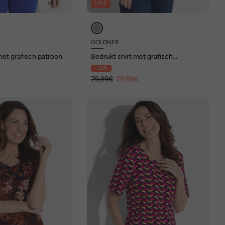
SALE
GOLDNER
met grafisch patroon
Bedrukt shirt met grafisch
patchworkpatroon
- 63%
€
79,99€
29,99€