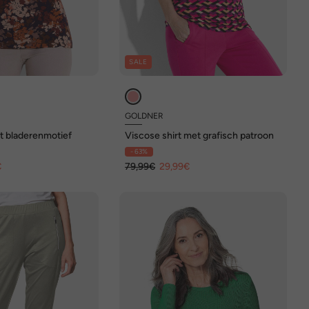
SALE
GOLDNER
t bladerenmotief
Viscose shirt met grafisch patroon
- 63%
€
79,99€
29,99€