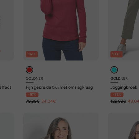
SALE
SALE
GOLDNER
GOLDNER
effect
Fijn gebreide trui met omslagkraag
Joggingbroek
- 57%
- 62%
79,99€
34,04€
129,99€
49,0