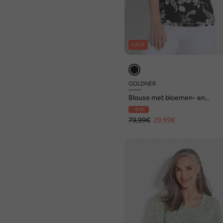
SALE
GOLDNER
Blouse met bloemen- en
paisleypatroon
- 63%
79,99€
29,99€