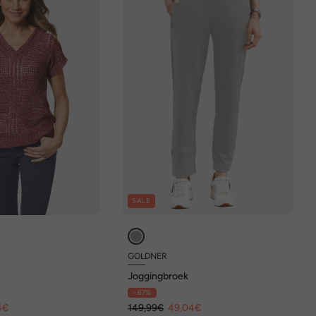
SALE
GOLDNER
Joggingbroek
- 67%
4€
149,99€
49,04€