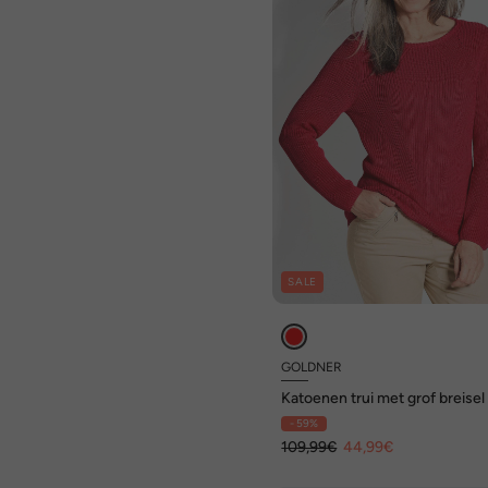
SALE
GOLDNER
Katoenen trui met grof breisel
- 59%
109,99€
44,99€