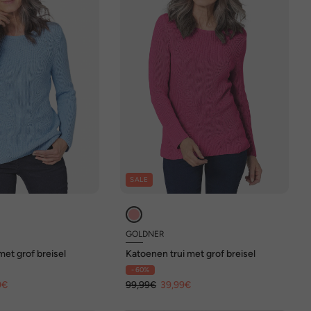
SALE
GOLDNER
met grof breisel
Katoenen trui met grof breisel
- 60%
9€
99,99€
39,99€