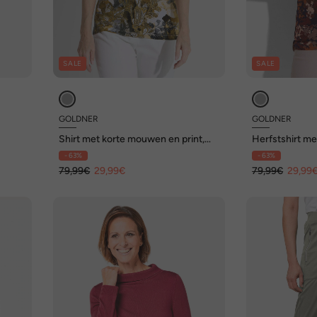
SALE
SALE
GOLDNER
GOLDNER
Shirt met korte mouwen en print,
Herfstshirt me
grafisch paisley
- 63%
- 63%
79,99€
29,99€
79,99€
29,99