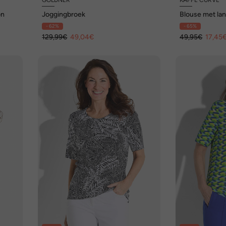
on
Joggingbroek
Blouse met la
fit
- 62%
- 65%
129,99€
49,04€
49,95€
17,45