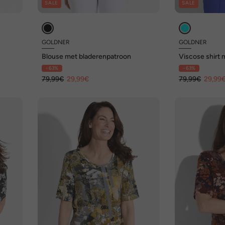
SALE
SALE
GOLDNER
GOLDNER
Blouse met bladerenpatroon
Viscose shirt 
- 63%
- 63%
79,99€
29,99€
79,99€
29,99