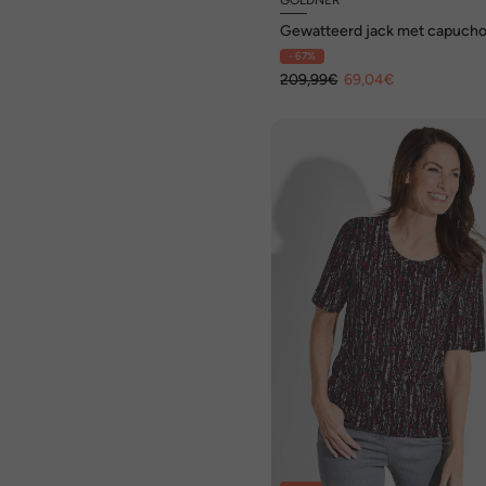
Gewatteerd jack met capuch
- 67%
209,99€
69,04€