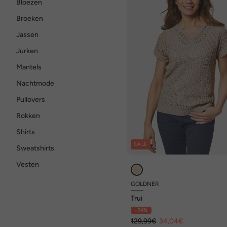
Bloezen
Broeken
Jassen
Jurken
Mantels
Nachtmode
Pullovers
Rokken
Shirts
SALE
Sweatshirts
Vesten
GOLDNER
Trui
- 74%
129,99€
34,04€