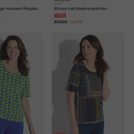
nge mouwen Regular
Blouse met bladerenpatroon
- 61%
€
89,99€
34,99€