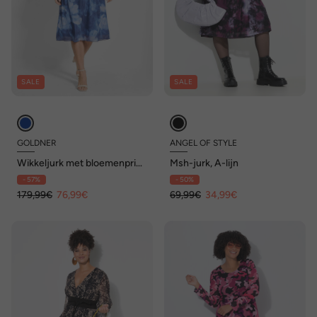
SALE
SALE
GOLDNER
ANGEL OF STYLE
Wikkeljurk met bloemenprint
Msh-jurk, A-lijn
in blauw, getailleerd
- 57%
- 50%
179,99€
76,99€
69,99€
34,99€