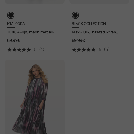
MIA MODA
BLACK COLLECTION
Jurk, A-lijn, mesh met all-
Maxi-jurk, inzetstuk van
over print, lange mouwen
mesh, slim, V-hals, lange
69,99€
69,99€
mouwen
5
(1)
5
(5)