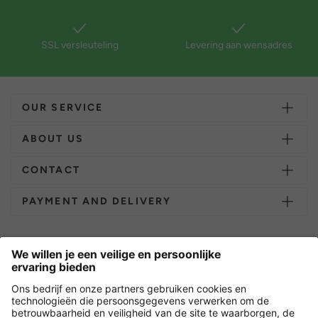
SSL versleuteling
Levering aan wensadres
OUR SERVICE
ABOUT US
CONTACT
PAYMENT AND DELIVERY
Overige webwinkels
Nederland