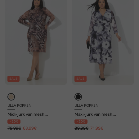
SALE
SALE
ULLA POPKEN
ULLA POPKEN
Midi-jurk van mesh,
Maxi-jurk van mesh,
dierenprint, rimpeling
bloemen, A-lijn, V-hals, lange
- 20%
- 20%
mouwen
79,99€
63,99€
89,99€
71,99€