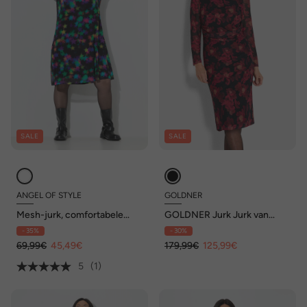
SALE
SALE
ANGEL OF STYLE
GOLDNER
Mesh-jurk, comfortabele
GOLDNER Jurk Jurk van
pasvorm, sterren
zacht mesh
- 35%
- 30%
69,99€
45,49€
179,99€
125,99€
5
(1)