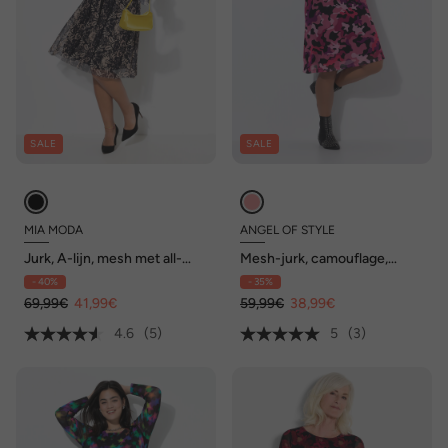
SALE
SALE
MIA MODA
ANGEL OF STYLE
Jurk, A-lijn, mesh met all-
Mesh-jurk, camouflage,
over print, lange mouwen
gerimpeld, lange mouwen
- 40%
- 35%
69,99€
41,99€
59,99€
38,99€
4.6
(5)
5
(3)