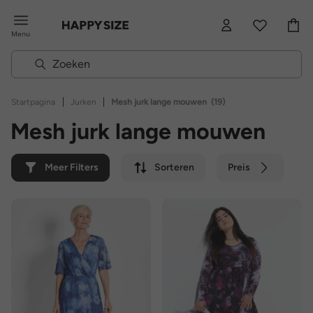
Menu
|
|
Startpagina
Jurken
Mesh jurk lange mouwen
(19)
Mesh jurk lange mouwen
Meer Filters
Sorteren
Preis
Kleur
Merk
Duurzaam