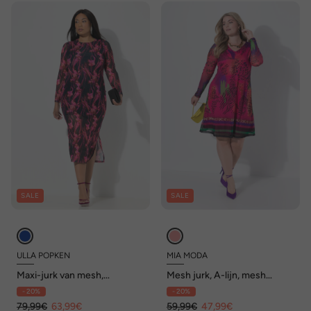
SALE
SALE
ULLA POPKEN
MIA MODA
Maxi-jurk van mesh,
Mesh jurk, A-lijn, mesh
plooitjes, ronde hals, lange
dierprint, jersey onderjurk
- 20%
- 20%
mouwen
79,99€
63,99€
59,99€
47,99€