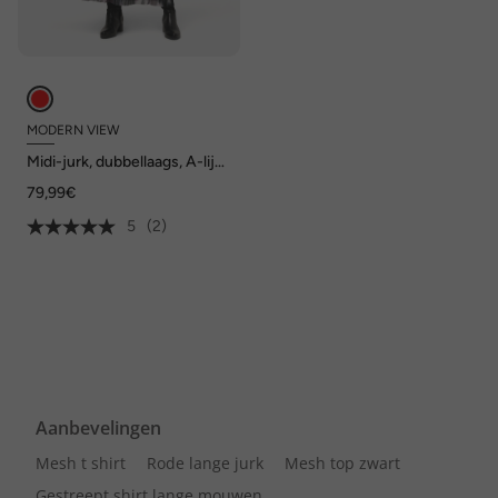
MODERN VIEW
Midi-jurk, dubbellaags, A-lijn,
ronde hals, lange mouw
79,99€
5
(2)
Aanbevelingen
Mesh t shirt
Rode lange jurk
Mesh top zwart
Gestreept shirt lange mouwen