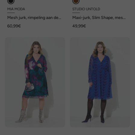
MIA MODA
STUDIO UNTOLD
Mesh jurk, rimpeling aan de
Maxi-jurk, Slim Shape, mesh
taille, ondoorzichtige
met motief, lange mouwen
60,99€
49,99€
onderjurk