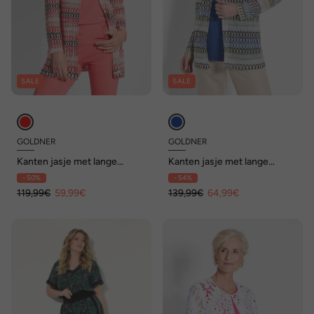
SALE
SALE
GOLDNER
GOLDNER
Kanten jasje met lange
Kanten jasje met lange
mouwen van jersey
mouwen van jersey
- 50%
- 54%
119,99€
59,99€
139,99€
64,99€