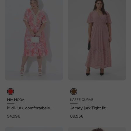
MIA MODA
KAFFE CURVE
Midi-jurk, comfortabele
Jersey jurk Tight fit
pasvorm, all-over print,
54,99€
89,95€
kanten linten