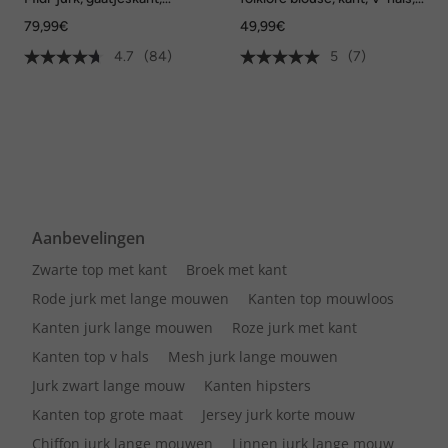
tuniekhalslijn, 3/4-mouwen
elastische zoom, korte
79,99€
49,99€
mouwen
4.7
(84)
5
(7)
Aanbevelingen
Zwarte top met kant
Broek met kant
Rode jurk met lange mouwen
Kanten top mouwloos
Kanten jurk lange mouwen
Roze jurk met kant
Kanten top v hals
Mesh jurk lange mouwen
Jurk zwart lange mouw
Kanten hipsters
Kanten top grote maat
Jersey jurk korte mouw
Chiffon jurk lange mouwen
Linnen jurk lange mouw