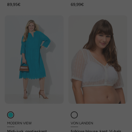
mouwen
89,95€
69,99€
MODERN VIEW
VON LANDEN
Midi-jurk, gaatjeskant,
folklore blouse, kant, V-hals,