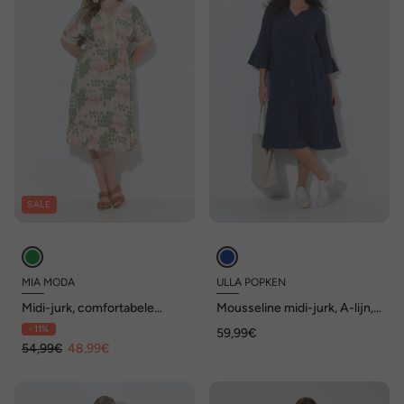
SALE
MIA MODA
ULLA POPKEN
Midi-jurk, comfortabele
Mousseline midi-jurk, A-lijn,
pasvorm, all-over print,
tuniekhals, 3/4-mouwen
- 11%
59,99€
kanten linten
54,99€
48,99€