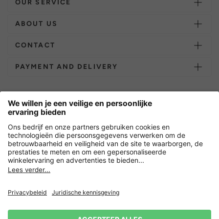
OUR SERVICE
ABOUT US
CONTACT
PAYMENT AND DELIVERY
Overige webwinkels
Nederland
Versleuteling met
Nieuwsbrief