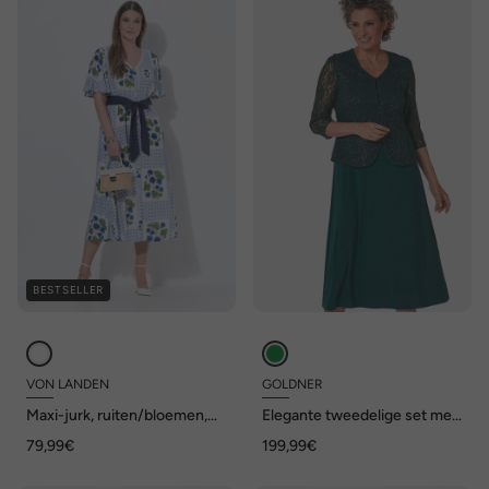
BESTSELLER
VON LANDEN
GOLDNER
Maxi-jurk, ruiten/bloemen,
Elegante tweedelige set met
V-hals, korte mouwen
pailletten
79,99€
199,99€