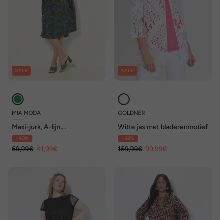
SALE
SALE
MIA MODA
GOLDNER
Maxi-jurk, A-lijn,
Witte jas met bladerenmotief
bladerenmotief, korte
- 40%
- 38%
mouwen
69,99€
41,99€
159,99€
99,99€