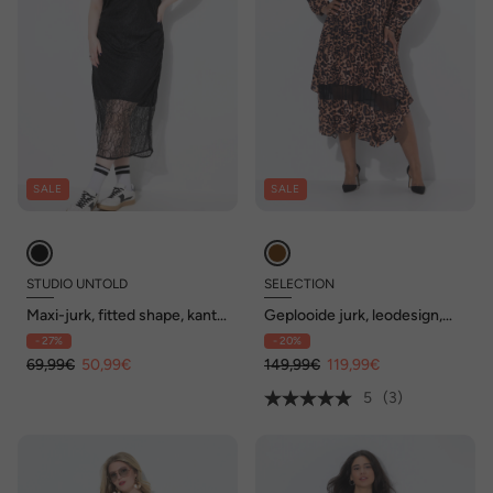
SALE
SALE
STUDIO UNTOLD
SELECTION
Maxi-jurk, fitted shape, kant,
Geplooide jurk, leodesign,
ondoorzichtige onderjurk
tuniekhals, lange mouw
- 27%
- 20%
69,99€
50,99€
149,99€
119,99€
5
(3)