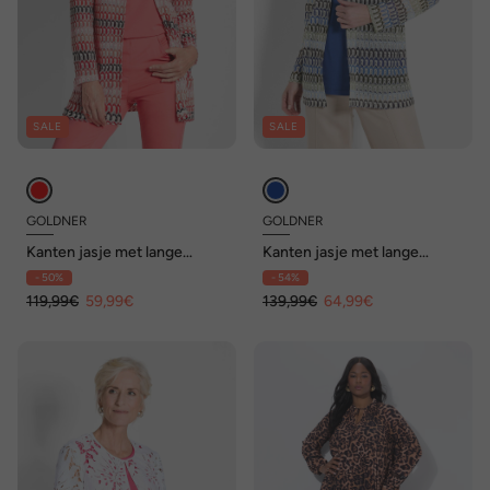
SALE
SALE
GOLDNER
GOLDNER
Kanten jasje met lange
Kanten jasje met lange
mouwen van jersey
mouwen van jersey
- 50%
- 54%
119,99€
59,99€
139,99€
64,99€