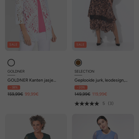
SALE
SALE
GOLDNER
SELECTION
GOLDNER Kanten jasje
Geplooide jurk, leodesign,
Kanten jasje
tuniekhals, lange mouw
- 38%
- 20%
159,99€
99,99€
149,99€
119,99€
5
(3)