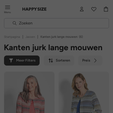
Menu
|
|
Startpagina
Jassen
Kanten jurk lange mouwen
(6)
Kanten jurk lange mouwen
Meer Filters
Sorteren
Preis
Kleur
Merk
Duurzaam