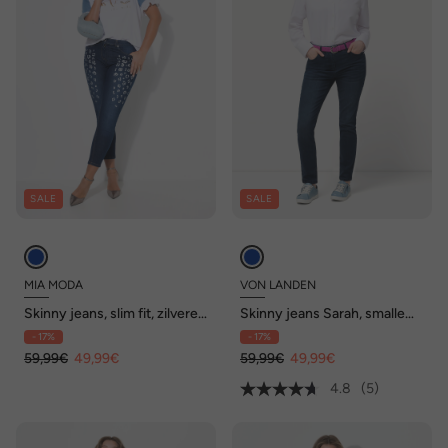
SALE
SALE
MIA MODA
VON LANDEN
Skinny jeans, slim fit, zilveren
Skinny jeans Sarah, smalle
luipaard, 5-pocket
pijp, stretch
- 17%
- 17%
59,99€
49,99€
59,99€
49,99€
4.8
(5)