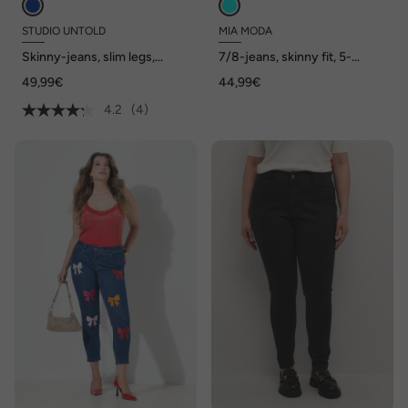
STUDIO UNTOLD
MIA MODA
Skinny-jeans, slim legs,
7/8-jeans, skinny fit, 5-
stretch, 5-pocket
pocket, gerafelde zoom
49,99€
44,99€
4.2
(4)