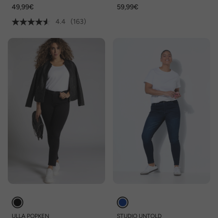
pocketmodel, hoge taille
destroyed effecten,
49,99€
59,99€
gerafelde zoom
4.4
(163)
ULLA POPKEN
STUDIO UNTOLD