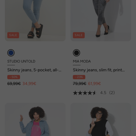
SALE
SALE
STUDIO UNTOLD
MIA MODA
Skinny jeans, 5-pocket, all-
Skinny jeans, slim fit, print
over print
met siersteentjes
- 50%
- 23%
69,99€
34,99€
79,99€
61,99€
4.5
(2)