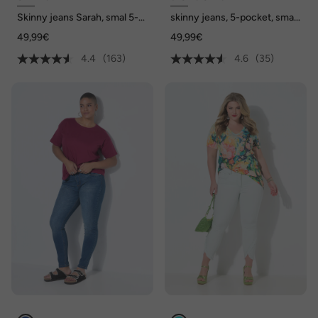
Skinny jeans Sarah, smal 5-
skinny jeans, 5-pocket, smal
pocketmodel, hoge taille
model
49,99€
49,99€
4.4
(163)
4.6
(35)