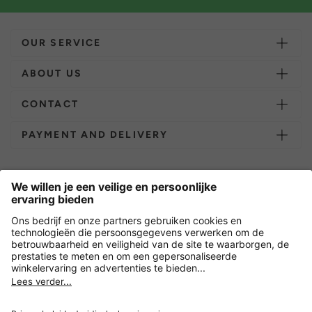
OUR SERVICE
ABOUT US
CONTACT
PAYMENT AND DELIVERY
Overige webwinkels
Nederland
Versleuteling met