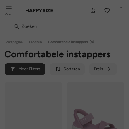
Menu
|
|
Startpagina
Broeken
Comfortabele instappers
(8)
Comfortabele instappers
Meer Filters
Sorteren
Preis
Kleur
Merk
Duurzaam