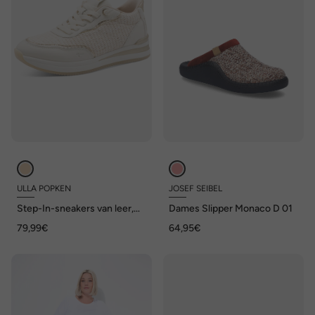
ULLA POPKEN
JOSEF SEIBEL
Step-In-sneakers van leer,
Dames Slipper Monaco D 01
Tamaris Comfort,
79,99€
64,95€
comfortabele wijdte