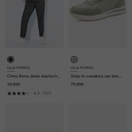
ULLA POPKEN
ULLA POPKEN
Chino Rena, deels elastische
Step-In-sneakers van leer,
tailleband, toelopende pijpen
Tamaris Comfort,
39,99€
79,99€
comfortabele wijdte
4.3
(121)