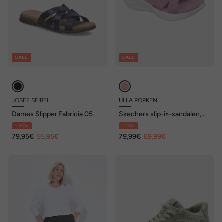
SALE
SALE
JOSEF SEIBEL
ULLA POPKEN
Dames Slipper Fabricia 05
Skechers slip-in-sandalen,
vegan, licht, comfortabele
- 30%
- 13%
wijdte
79,95€
55,95€
79,99€
69,99€