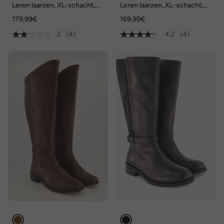
Leren laarzen, XL-schacht,
Leren laarzen, XL-schacht,
uitneembaar voetbed, wijdte
rits, wijdte H
179,99€
169,99€
H
2
(4)
4.2
(4)