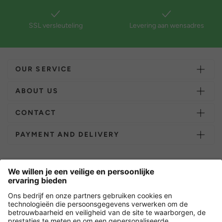
SSL versleuteling
Levering aan wensadres
OUR SERVICE
ABOUT US
CONTACT
PAYMENT AND DELIVERY
Overige webwinkels
Nederland