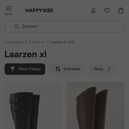
Menu
|
|
Startpagina
Schoenen
Laarzen xl
(22)
Laarzen xl
Meer Filters
Sorteren
Preis
Kleur
Merk
Duurzaam