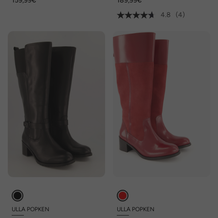
159,99€
189,99€
nappaleer, wijdte H
4.8
(4)
ULLA POPKEN
ULLA POPKEN