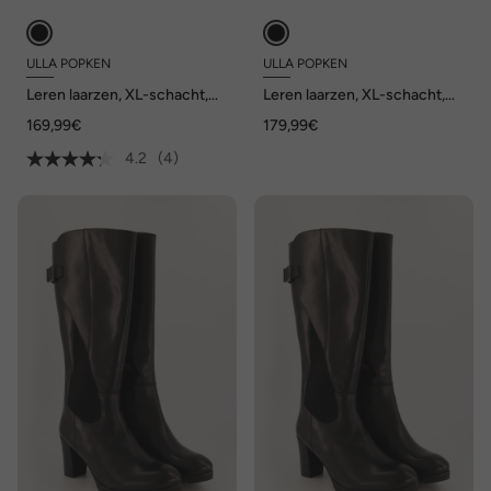
ULLA POPKEN
ULLA POPKEN
Leren laarzen, XL-schacht,
Leren laarzen, XL-schacht,
rits, wijdte H
uitneembaar voetbed, wijdte
169,99€
179,99€
H
4.2
(4)