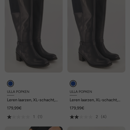
ULLA POPKEN
ULLA POPKEN
Leren laarzen, XL-schacht,
Leren laarzen, XL-schacht,
uitneembaar voetbed, wijdte
uitneembaar voetbed, wijdte
179,99€
179,99€
H
H
1
(1)
2
(4)