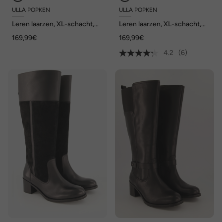
ULLA POPKEN
ULLA POPKEN
Leren laarzen, XL-schacht,
Leren laarzen, XL-schacht,
uitneembaar voetbed, wijdte
wijdte H
169,99€
169,99€
H
4.2
(6)