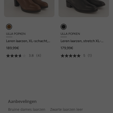
ULLA POPKEN
ULLA POPKEN
Leren laarzen, XL-schacht,
Leren laarzen, stretch XL-
uitneembaar voetbed, wijdte
schacht, rits, wijdte H
189,99€
179,99€
H
3.8
(4)
5
(1)
Aanbevelingen
Bruine dames laarzen
Zwarte laarzen leer