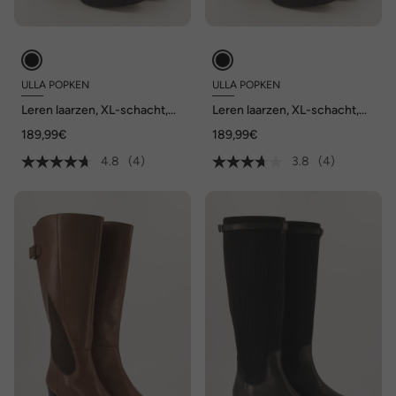
ULLA POPKEN
ULLA POPKEN
Leren laarzen, XL-schacht,
Leren laarzen, XL-schacht,
uitneembaar voetbed,
uitneembaar voetbed, wijdte
189,99€
189,99€
nappaleer, wijdte H
H
4.8
(4)
3.8
(4)