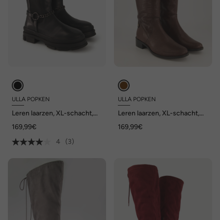
ULLA POPKEN
ULLA POPKEN
Leren laarzen, XL-schacht,
Leren laarzen, XL-schacht,
ketting, uitwisselbaar
uitneembaar voetbed, wijdte
169,99€
169,99€
voetbed, wijdte H
H
4
(3)