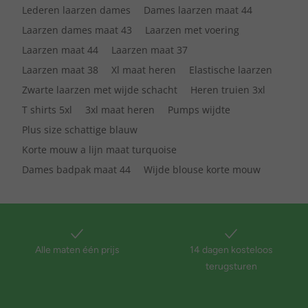
Lederen laarzen dames
Dames laarzen maat 44
Laarzen dames maat 43
Laarzen met voering
Laarzen maat 44
Laarzen maat 37
Laarzen maat 38
Xl maat heren
Elastische laarzen
Zwarte laarzen met wijde schacht
Heren truien 3xl
T shirts 5xl
3xl maat heren
Pumps wijdte
Plus size schattige blauw
Korte mouw a lijn maat turquoise
Dames badpak maat 44
Wijde blouse korte mouw
Alle maten één prijs
14 dagen kosteloos
terugsturen