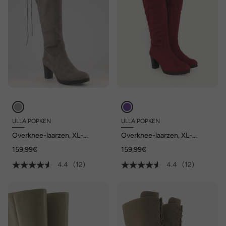
ULLA POPKEN
ULLA POPKEN
Overknee-laarzen, XL-
Overknee-laarzen, XL-
schacht, wijdte H
schacht, wijdte H
159,99€
159,99€
4.4
(12)
4.4
(12)