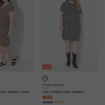
SALE
STUDIO UNTOLD
 jurk, stippen, ronde
Jurk, straight shape, luipaard
ouwen
- 26%
€
49,99€
36,99€