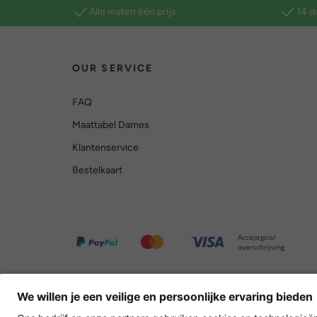
Alle maten één prijs
14 d
OUR SERVICE
FAQ
Maattabel Dames
Klantenservice
Bestelkaart
Acceptgiro/
overschrijving
Overige webwinkels
Nederland