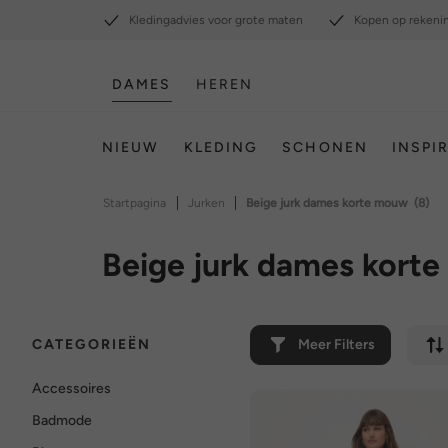
Kledingadvies voor grote maten
Kopen op rekeni
DAMES
HEREN
NIEUW
KLEDING
SCHONEN
INSPI
|
|
Startpagina
Jurken
Beige jurk dames korte mouw
(8)
Beige jurk dames kort
CATEGORIEËN
Meer Filters
Accessoires
Badmode