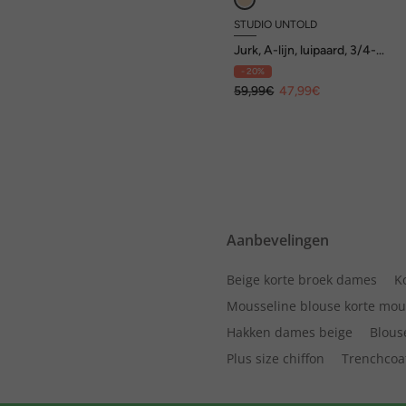
STUDIO UNTOLD
Jurk, A-lijn, luipaard, 3/4-
ballonmouwen
- 20%
59,99€
47,99€
Aanbevelingen
Beige korte broek dames
K
Mousseline blouse korte mo
Hakken dames beige
Blous
Plus size chiffon
Trenchcoa