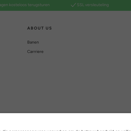
agen kosteloos terugsturen
SSL versleuteling
ABOUT US
Banen
Carrriere
Versleuteling met