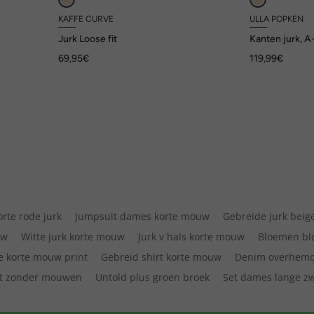
KAFFE CURVE
ULLA POPKEN
Jurk Loose fit
Kanten jurk, A-
mouwen
69,95€
119,99€
orte rode jurk
Jumpsuit dames korte mouw
Gebreide jurk beig
uw
Witte jurk korte mouw
Jurk v hals korte mouw
Bloemen bl
e korte mouw print
Gebreid shirt korte mouw
Denim overhemd
t zonder mouwen
Untold plus groen broek
Set dames lange zw