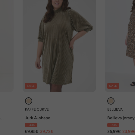
SALE
SALE
KAFFE CURVE
BELLIEVA
,
Jurk A-shape
Bellieva jersey
hals, korte m
- 43%
- 33%
69,95€
39,72€
35,99€
23,99