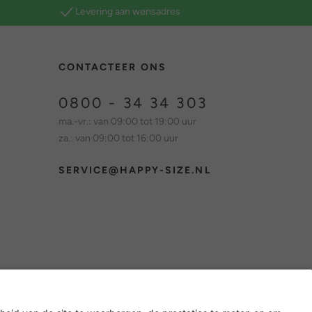
Levering aan wensadres
CONTACTEER ONS
0800 - 34 34 303
ma.-vr.: van 09:00 tot 19:00 uur
za.: van 09:00 tot 16:00 uur
SERVICE@HAPPY-SIZE.NL