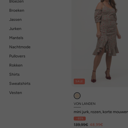
Bloezen
Broeken
Jassen
Jurken
Mantels
Nachtmode
Pullovers
Rokken
Shirts
SALE
Sweatshirts
Vesten
VON LANDEN
mini jurk, rozen, korte mouwen
schoudervrij, volantzoom
- 65%
139,99€
48,99€