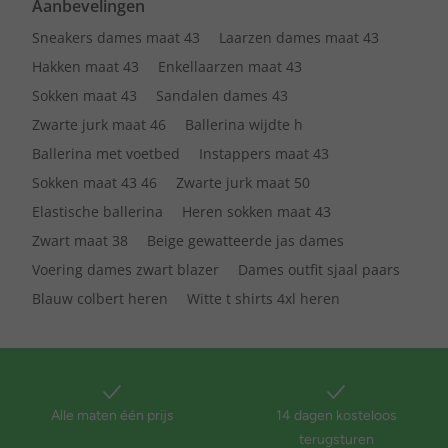
Aanbevelingen
Sneakers dames maat 43
Laarzen dames maat 43
Hakken maat 43
Enkellaarzen maat 43
Sokken maat 43
Sandalen dames 43
Zwarte jurk maat 46
Ballerina wijdte h
Ballerina met voetbed
Instappers maat 43
Sokken maat 43 46
Zwarte jurk maat 50
Elastische ballerina
Heren sokken maat 43
Zwart maat 38
Beige gewatteerde jas dames
Voering dames zwart blazer
Dames outfit sjaal paars
Blauw colbert heren
Witte t shirts 4xl heren
Alle maten één prijs
14 dagen kosteloos
terugsturen