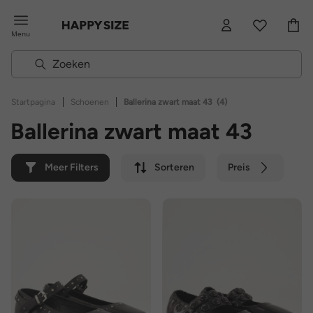
Menu
|
|
Startpagina
Schoenen
Ballerina zwart maat 43
(4)
Ballerina zwart maat 43
Meer Filters
Sorteren
Preis
Kleur
Merk
Duurzaam