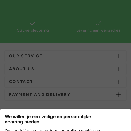
SSL versleuteling
Levering aan wensadres
OUR SERVICE
ABOUT US
CONTACT
PAYMENT AND DELIVERY
Overige webwinkels
Nederland