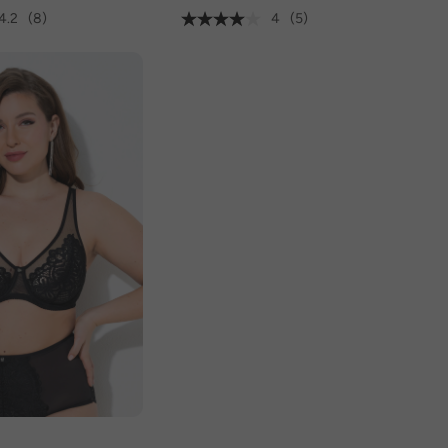
4.2
(8)
4
(5)