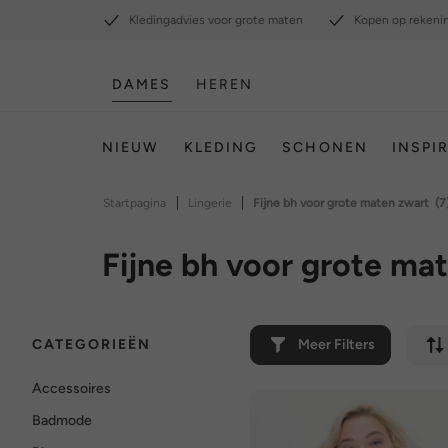
Kledingadvies voor grote maten
Kopen op rekeni
DAMES
HEREN
NIEUW
KLEDING
SCHONEN
INSPI
|
|
Startpagina
Lingerie
Fijne bh voor grote maten zwart
(7
Fijne bh voor grote ma
CATEGORIEËN
Meer Filters
Accessoires
Badmode