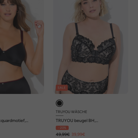
SALE
TRUYOU WÄSCHE
cquardmotief,
TRUYOU beugel BH,
up C - D
voor-/achtersluiting, cup B - E
- 20%
€
49,99€
39,99€