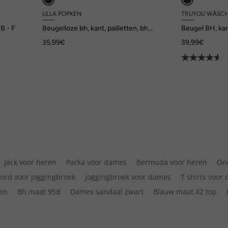
ULLA POPKEN
TRUYOU WÄSC
B - F
Beugelloze bh, kant, pailletten, bh
Beugel BH, ka
zonder beugels, cup C - F
B - E
35,99€
39,99€
Jack voor heren
Parka voor dames
Bermuda voor heren
On
ord voor joggingbroek
Joggingbroek voor dames
T shirts voor
ten
Bh maat 95d
Dames sandaal zwart
Blauw maat 42 top