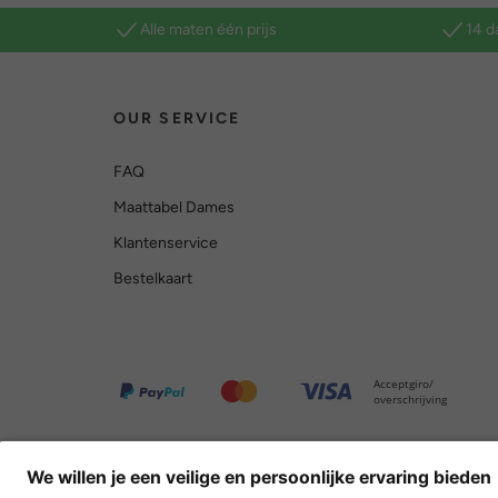
Alle maten één prijs
14 d
OUR SERVICE
FAQ
Maattabel Dames
Klantenservice
Bestelkaart
Acceptgiro/
overschrijving
Overige webwinkels