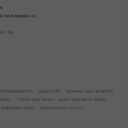
HE
nt, mesh bandjes, cup
4.4
(8)
dersteunende bh
Satijnen bh
Schoenen voor de winter
 dames
T shirts voor heren
Jurken voor kleine dames
Longsleeves heren
Moderne plus size trui