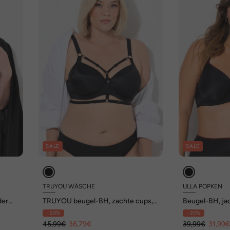
SALE
SALE
TRUYOU WÄSCHE
ULLA POPKEN
der
TRUYOU beugel-BH, zachte cups,
Beugel-BH, ja
sierbandjes, cup B-E
spacercups, c
- 20%
- 20%
45,99€
36,79€
39,99€
31,99