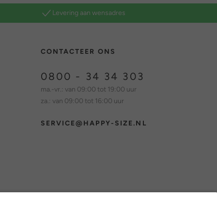
Levering aan wensadres
CONTACTEER ONS
0800 - 34 34 303
ma.-vr.: van 09:00 tot 19:00 uur
za.: van 09:00 tot 16:00 uur
SERVICE@HAPPY-SIZE.NL