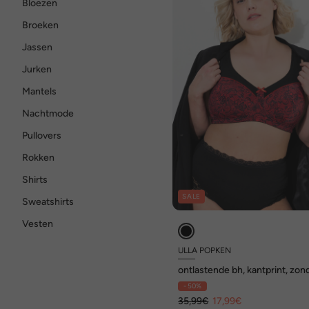
Bloezen
Broeken
Jassen
Jurken
Mantels
Nachtmode
Pullovers
Rokken
Shirts
SALE
Sweatshirts
Vesten
ULLA POPKEN
ontlastende bh, kantprint, zon
beugel, cup C - F
- 50%
35,99€
17,99€