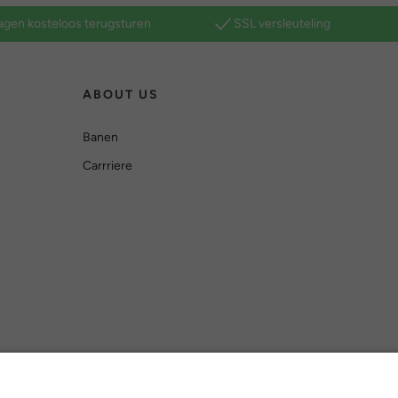
agen kosteloos terugsturen
SSL versleuteling
ABOUT US
Banen
Carrriere
Versleuteling met