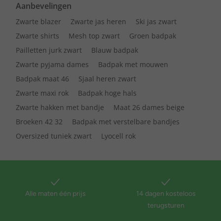
Aanbevelingen
Zwarte blazer
Zwarte jas heren
Ski jas zwart
Zwarte shirts
Mesh top zwart
Groen badpak
Pailletten jurk zwart
Blauw badpak
Zwarte pyjama dames
Badpak met mouwen
Badpak maat 46
Sjaal heren zwart
Zwarte maxi rok
Badpak hoge hals
Zwarte hakken met bandje
Maat 26 dames beige
Broeken 42 32
Badpak met verstelbare bandjes
Oversized tuniek zwart
Lyocell rok
Alle maten één prijs
14 dagen kosteloos
terugsturen