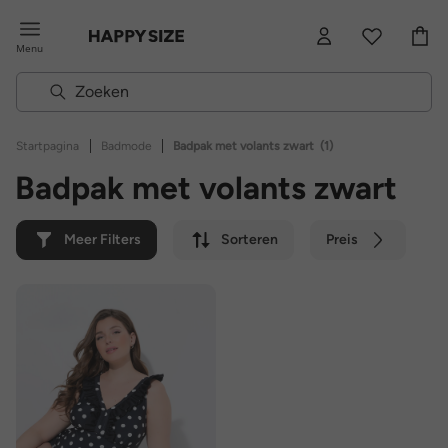
Menu
|
|
Startpagina
Badmode
Badpak met volants zwart
(1)
Badpak met volants zwart
Meer Filters
Sorteren
Preis
Kleur
Merk
Duurzaam