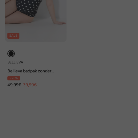
SALE
BELLIEVA
Bellieva badpak zonder
zachte cups, volants bij de
- 20%
halslijn
49,99€
39,99€