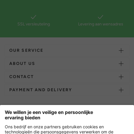
SSL versleuteling
Levering aan wensadres
OUR SERVICE
ABOUT US
CONTACT
PAYMENT AND DELIVERY
Overige webwinkels
Nederland