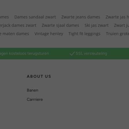
dames
Dames sandaal zwart
Zwarte jeans dames
Zwarte jas 
rjack dames zwart
Zwarte sjaal dames
Ski jas zwart
Zwart 
te maten dames
Vintage henley
Tight fit leggings
Truien grot
agen kosteloos terugsturen
SSL versleuteling
ABOUT US
Banen
Carrriere