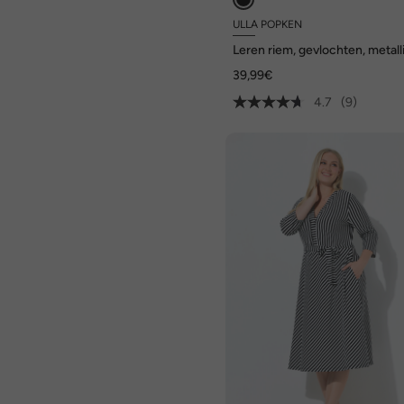
ULLA POPKEN
Leren riem, gevlochten, metall
sluiting
39,99€
4.7
(9)