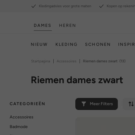
Kledingadvies voor grote maten
Kopen op rekeni
DAMES
HEREN
NIEUW
KLEDING
SCHONEN
INSPI
|
|
Startpagina
Accessoires
Riemen dames zwart
(13)
Riemen dames zwart
CATEGORIEËN
Meer Filters
Accessoires
Badmode