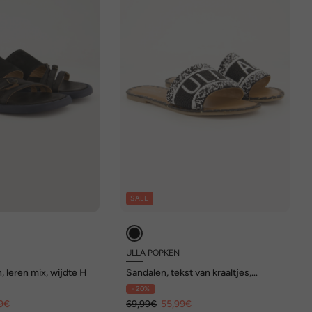
SALE
ULLA POPKEN
, leren mix, wijdte H
Sandalen, tekst van kraaltjes,
traagschuim, wijdte H
- 20%
9€
69,99€
55,99€