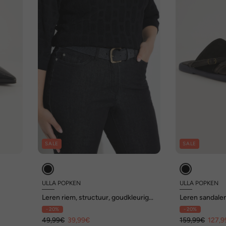
SALE
SALE
ULLA POPKEN
ULLA POPKEN
Leren riem, structuur, goudkleurige
Leren sandalen
gesp
- 20%
- 20%
49,99€
39,99€
159,99€
127,9