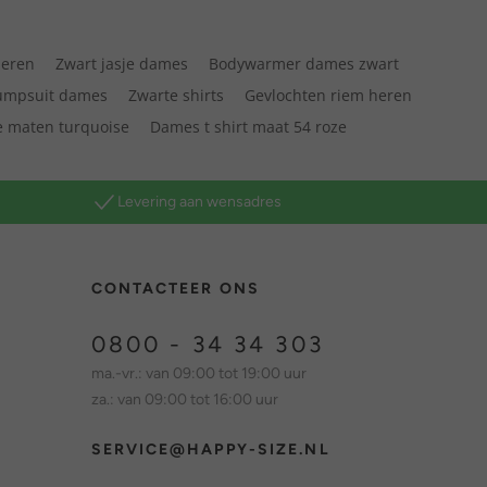
heren
Zwart jasje dames
Bodywarmer dames zwart
jumpsuit dames
Zwarte shirts
Gevlochten riem heren
e maten turquoise
Dames t shirt maat 54 roze
Levering aan wensadres
CONTACTEER ONS
0800 - 34 34 303
ma.-vr.: van 09:00 tot 19:00 uur
za.: van 09:00 tot 16:00 uur
SERVICE@HAPPY-SIZE.NL