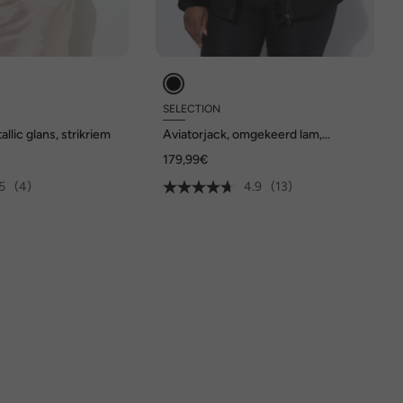
SELECTION
allic glans, strikriem
Aviatorjack, omgekeerd lam,
lamsvachtlook, kraag
179,99€
5
(4)
4.9
(13)