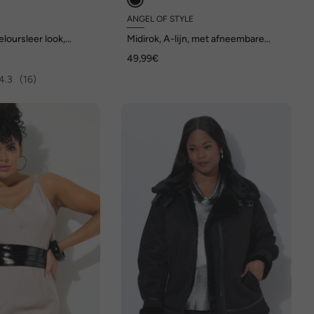
ANGEL OF STYLE
eloursleer look,
Midirok, A-lijn, met afneembare
g
riem
49,99€
4.3
(16)