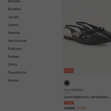
Bloezen
Broeken
Jassen
Jurken
Mantels
Nachtmode
Pullovers
Rokken
Shirts
SALE
Sweatshirts
Vesten
ULLA POPKEN
Leren ballerina's, verstelbare
riemen, wijdte H
- 23%
79,99€
61,99€