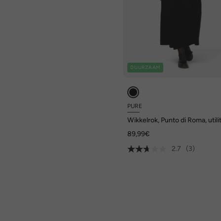
DUURZAAM
PURE
Wikkelrok, Punto di Roma, utili
look, biologisch katoen
89,99€
2.7
(3)