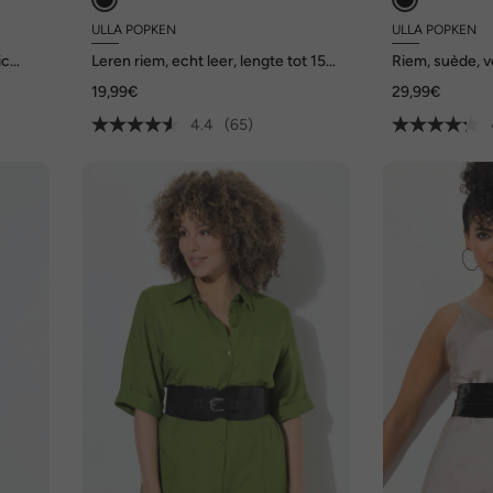
ULLA POPKEN
ULLA POPKEN
ic
Leren riem, echt leer, lengte tot 155
Riem, suède, v
cm
metallic sluitin
19,99€
29,99€
4.4
(65)