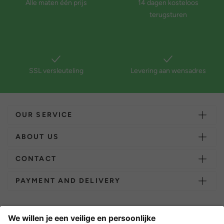
Alle maten één prijs
14 dagen kosteloos
terugsturen
SSL versleuteling
Levering aan wensadres
OUR SERVICE
ABOUT US
CONTACT
PAYMENT AND DELIVERY
Overige webwinkels