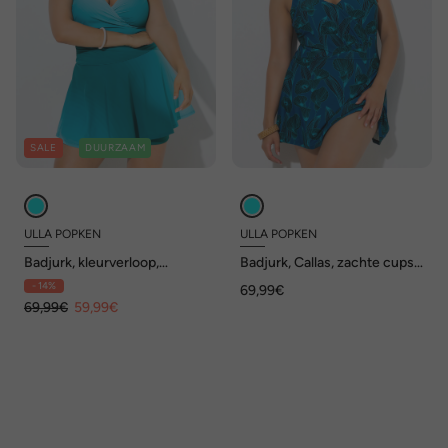
SALE
DUURZAAM
ULLA POPKEN
ULLA POPKEN
Badjurk, kleurverloop,
Badjurk, Callas, zachte cups,
wikkeleffect, short, zachte
V-hals
- 14%
69,99€
cups
69,99€
59,99€