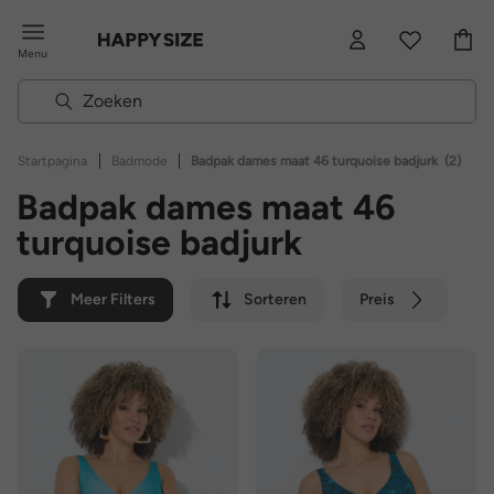
Menu
|
|
Startpagina
Badmode
Badpak dames maat 46 turquoise badjurk
(2)
Badpak dames maat 46
turquoise badjurk
Meer Filters
Sorteren
Preis
Kleur
Merk
Duurzaam