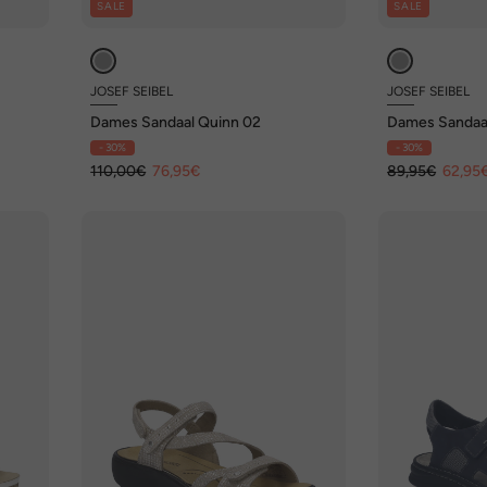
SALE
SALE
JOSEF SEIBEL
JOSEF SEIBEL
Dames Sandaal Quinn 02
Dames Sandaa
- 30%
- 30%
110,00€
76,95€
89,95€
62,95