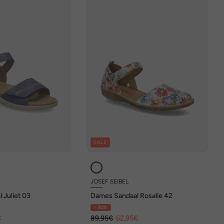
SALE
JOSEF SEIBEL
 Juliet 03
Dames Sandaal Rosalie 42
- 30%
€
89,95€
62,95€