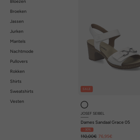
Bloezen
Broeken
Jassen
Jurken
Mantels
Nachtmode
Pullovers
Rokken
Shirts
SALE
Sweatshirts
Vesten
JOSEF SEIBEL
Dames Sandaal Grace 05
- 30%
110,00€
76,95€