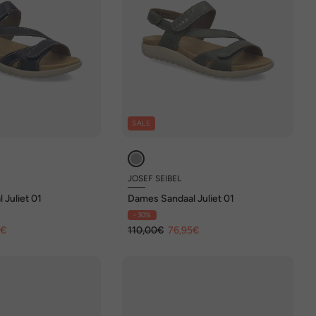
SALE
JOSEF SEIBEL
 Juliet 01
Dames Sandaal Juliet 01
- 30%
5€
110,00€
76,95€