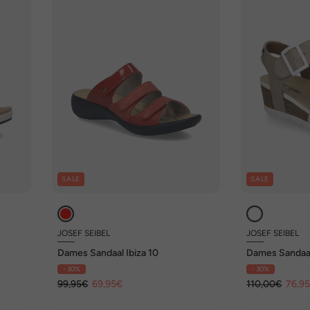
SALE
SALE
JOSEF SEIBEL
JOSEF SEIBEL
Dames Sandaal Ibiza 10
Dames Sandaa
- 30%
- 30%
99,95€
69,95€
110,00€
76,9