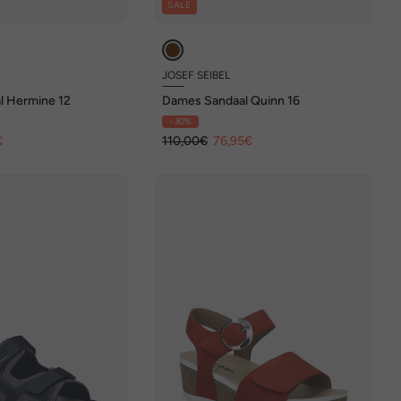
SALE
JOSEF SEIBEL
l Hermine 12
Dames Sandaal Quinn 16
- 30%
€
110,00€
76,95€