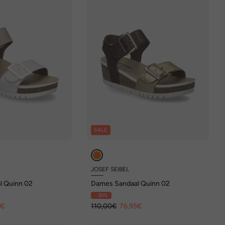
SALE
JOSEF SEIBEL
l Quinn 02
Dames Sandaal Quinn 02
- 30%
5€
110,00€
76,95€