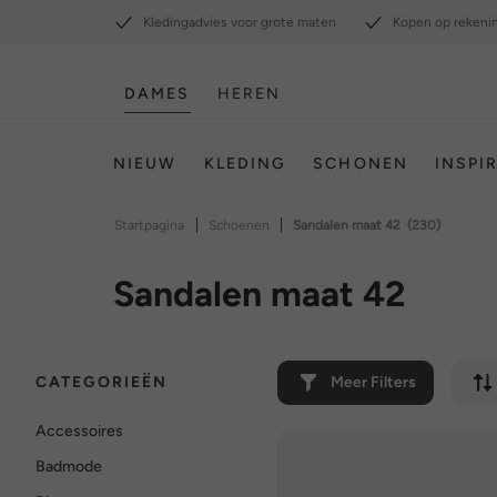
Kledingadvies voor grote maten
Kopen op rekeni
DAMES
HEREN
NIEUW
KLEDING
SCHONEN
INSPI
|
|
Startpagina
Schoenen
Sandalen maat 42
(230)
Sandalen maat 42
CATEGORIEËN
Meer Filters
Accessoires
Badmode