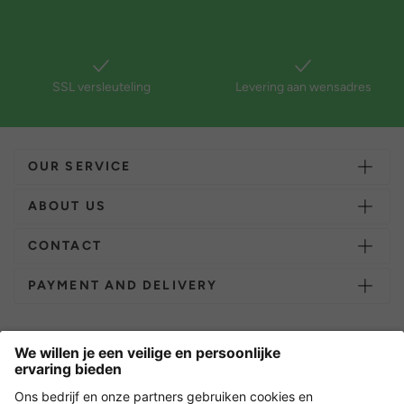
SSL versleuteling
Levering aan wensadres
OUR SERVICE
ABOUT US
CONTACT
PAYMENT AND DELIVERY
Overige webwinkels
Nederland