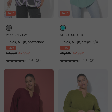
SALE
SALE
MODERN VIEW
STUDIO UNTOLD
Tuniek, A-lijn, opstaande
Tuniek, A-lijn, crêpe, 3/4
kraag, V-hals, lange mouwen
pofmouwen
- 20%
- 14%
59,99€
47,99€
49,99€
42,99€
4.6
(8)
4.5
(2)