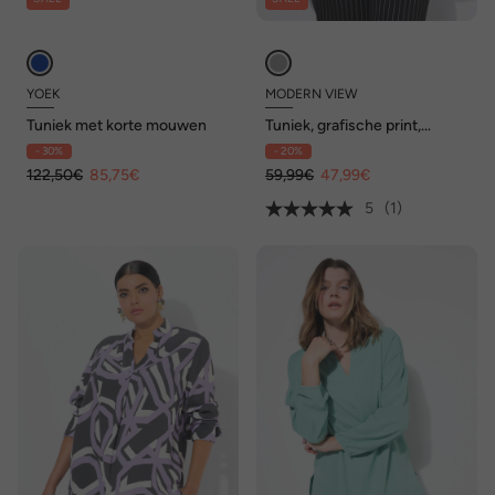
YOEK
MODERN VIEW
Tuniek met korte mouwen
Tuniek, grafische print,
opstaande kraag, lange
- 30%
- 20%
mouwen
122,50€
85,75€
59,99€
47,99€
5
(1)