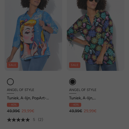
SALE
SALE
ANGEL OF STYLE
ANGEL OF STYLE
Tuniek, A-lijn, PopArt-
Tuniek, A-lijn,
patroon, lange mouwen
doodshoofdmotief, 3/4-
- 40%
- 40%
mouwen
49,99€
29,99€
49,99€
29,99€
5
(2)