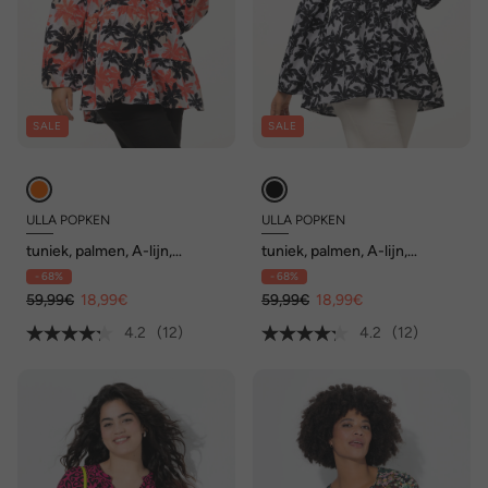
SALE
SALE
ULLA POPKEN
ULLA POPKEN
tuniek, palmen, A-lijn,
tuniek, palmen, A-lijn,
volants, ronde hals, lange
volants, ronde hals, lange
- 68%
- 68%
mouwen
mouwen
59,99€
18,99€
59,99€
18,99€
4.2
(12)
4.2
(12)