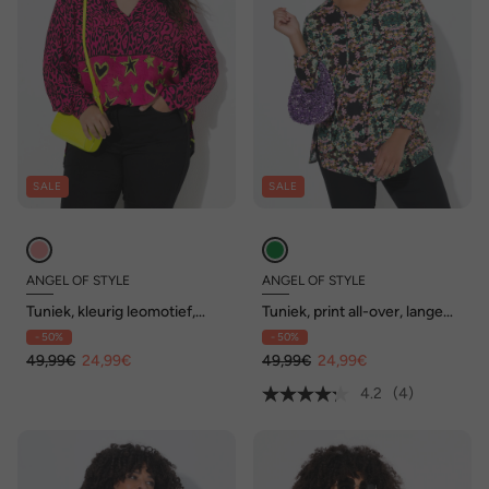
SALE
SALE
ANGEL OF STYLE
ANGEL OF STYLE
Tuniek, kleurig leomotief,
Tuniek, print all-over, lange
strepen aan de zoom
mouwen
- 50%
- 50%
49,99€
24,99€
49,99€
24,99€
4.2
(4)