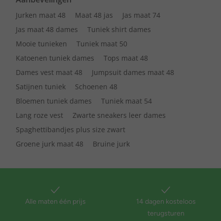
Jurken maat 48
Maat 48 jas
Jas maat 74
Jas maat 48 dames
Tuniek shirt dames
Mooie tunieken
Tuniek maat 50
Katoenen tuniek dames
Tops maat 48
Dames vest maat 48
Jumpsuit dames maat 48
Satijnen tuniek
Schoenen 48
Bloemen tuniek dames
Tuniek maat 54
Lang roze vest
Zwarte sneakers leer dames
Spaghettibandjes plus size zwart
Groene jurk maat 48
Bruine jurk
Alle maten één prijs
14 dagen kosteloos
terugsturen