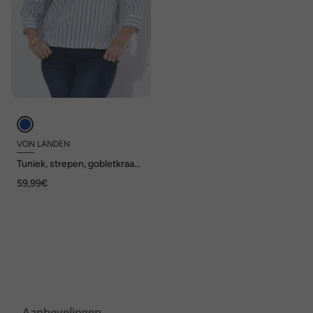
VON LANDEN
Tuniek, strepen, gobletkraag,
3/4-mouwen, langer
59,99€
achterpand
Aanbevelingen