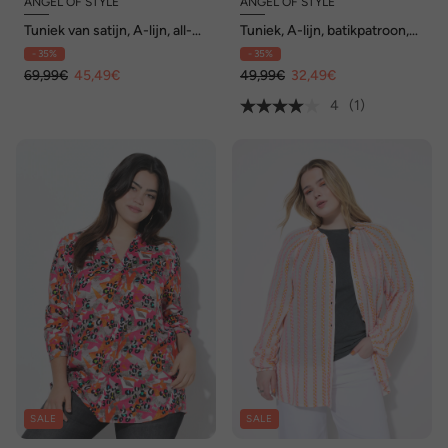
ANGEL OF STYLE
ANGEL OF STYLE
Tuniek van satijn, A-lijn, all-
Tuniek, A-lijn, batikpatroon,
over print, lange mouwen
korte mouwen
- 35%
- 35%
69,99€
45,49€
49,99€
32,49€
4
(1)
SALE
SALE