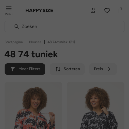
Menu
|
|
Startpagina
Blouses
48 74 tuniek
(21)
48 74 tuniek
Meer Filters
Sorteren
Preis
Kleur
Merk
Duurzaam