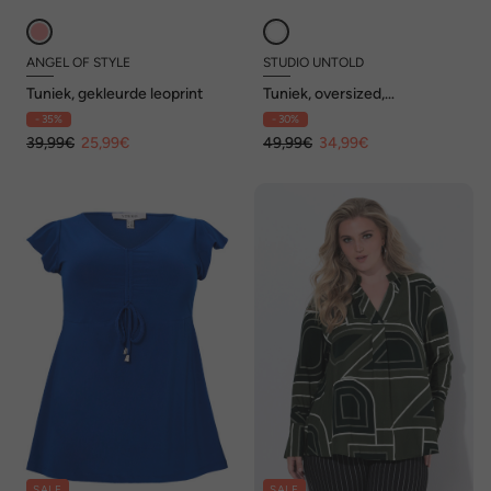
ANGEL OF STYLE
STUDIO UNTOLD
Tuniek, gekleurde leoprint
Tuniek, oversized,
structuurstrepen
- 35%
- 30%
39,99€
25,99€
49,99€
34,99€
SALE
SALE