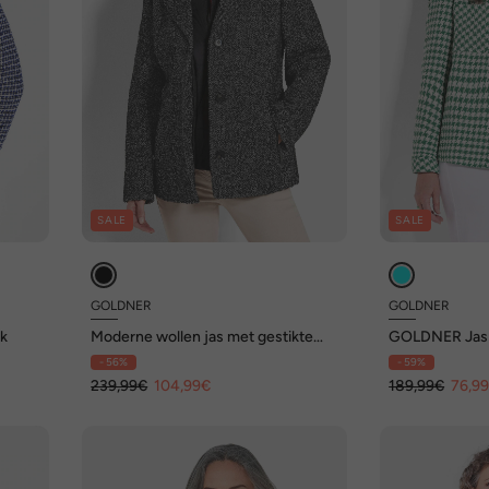
SALE
SALE
GOLDNER
GOLDNER
ok
Moderne wollen jas met gestikte
GOLDNER Jas 
inzet
poule-patroon
- 56%
- 59%
239,99€
104,99€
189,99€
76,9