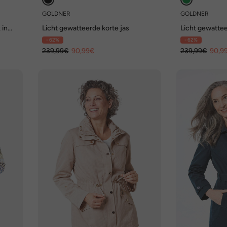
GOLDNER
GOLDNER
 in
Licht gewatteerde korte jas
Licht gewattee
- 62%
- 62%
239,99€
90,99€
239,99€
90,9