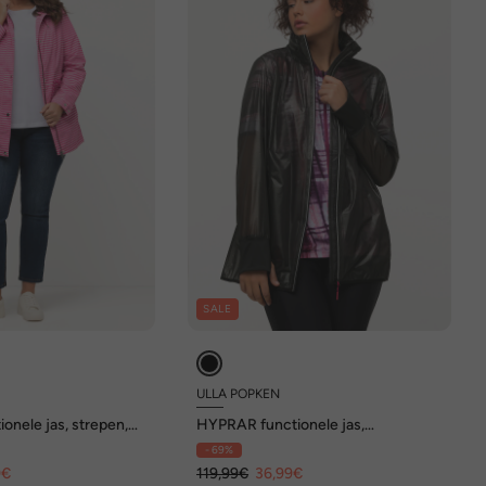
SALE
ULLA POPKEN
onele jas, strepen,
HYPRAR functionele jas,
apuchon
waterdicht, capuchon, licht
- 69%
9€
119,99€
36,99€