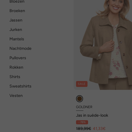
Bloezen
Broeken
Jassen
Jurken
Mantels
Nachtmode
Pullovers
Rokken
Shirts
SALE
Sweatshirts
Vesten
GOLDNER
Jas in suède-look
- 78%
189,99€
41,33€