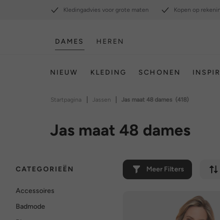
Kledingadvies voor grote maten
Kopen op rekeni
DAMES
HEREN
NIEUW
KLEDING
SCHONEN
INSPI
|
|
Startpagina
Jassen
Jas maat 48 dames
(418)
Jas maat 48 dames
CATEGORIEËN
Meer Filters
Accessoires
Badmode