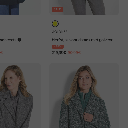
SALE
GOLDNER
enchcoatstijl
Herfstjas voor dames met golvende
stiksels in sportieve look
- 59%
9€
219,99€
90,99€