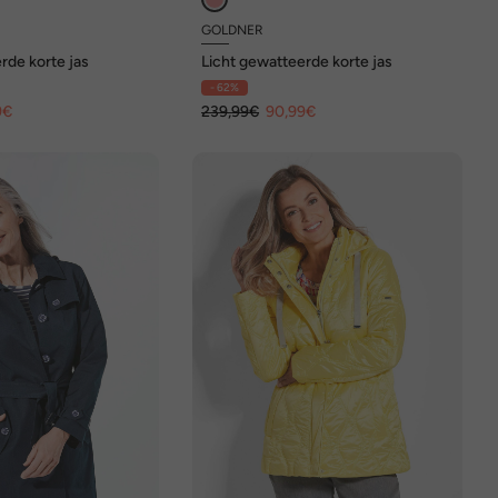
GOLDNER
rde korte jas
Licht gewatteerde korte jas
- 62%
9€
239,99€
90,99€