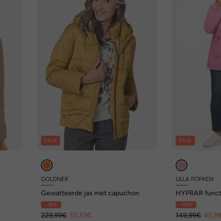
SALE
SALE
GOLDNER
ULLA POPKEN
Gewatteerde jas met capuchon
HYPRAR functi
waterdicht, c
- 76%
- 69%
229,99€
55,33€
149,99€
45,9