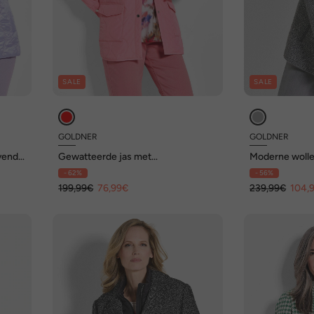
SALE
SALE
GOLDNER
GOLDNER
lvende
Gewatteerde jas met
Moderne wolle
overhemdkraag
inzet
- 62%
- 56%
199,99€
76,99€
239,99€
104,