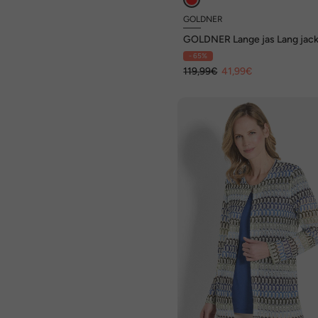
GOLDNER
GOLDNER Lange jas Lang jack
kantlook
- 65%
119,99€
41,99€