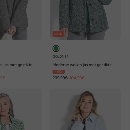
SALE
GOLDNER
n jas met gestikte
Moderne wollen jas met gestikte
inzet
- 56%
99€
239,99€
104,99€