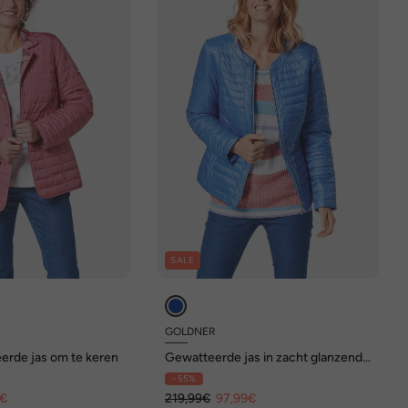
SALE
GOLDNER
erde jas om te keren
Gewatteerde jas in zacht glanzende
kwaliteit
- 55%
9€
219,99€
97,99€