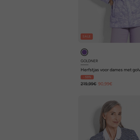
SALE
GOLDNER
Herfstjas voor dames met go
stiksels in sportieve look
- 59%
219,99€
90,99€