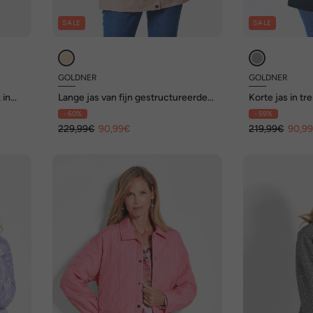
SALE
SALE
GOLDNER
GOLDNER
 in
Lange jas van fijn gestructureerde
Korte jas in tr
stof
- 60%
- 59%
229,99€
90,99€
219,99€
90,9