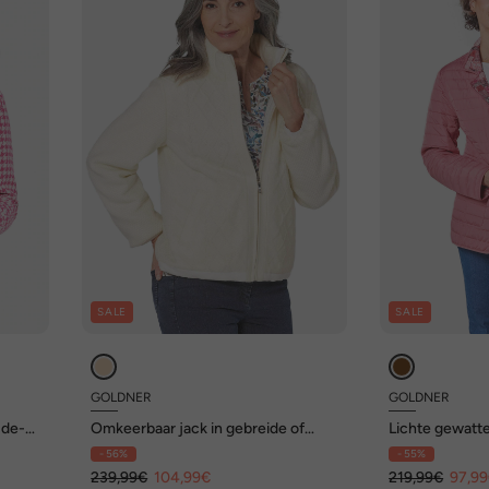
SALE
SALE
GOLDNER
GOLDNER
-de-
Omkeerbaar jack in gebreide of
Lichte gewatte
gewatteerde look
- 56%
- 55%
239,99€
104,99€
219,99€
97,9