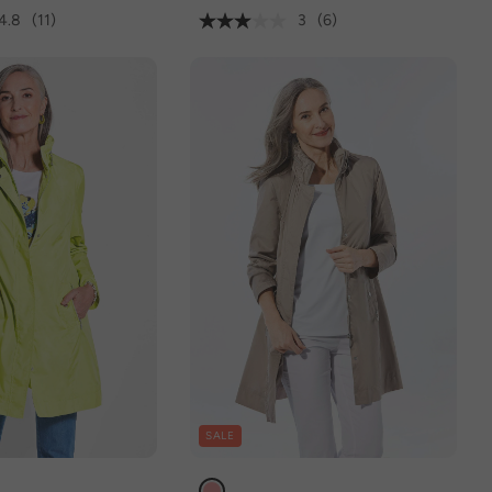
4.8
(11)
3
(6)
SALE