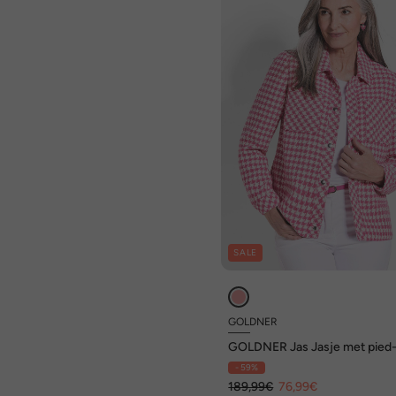
SALE
GOLDNER
GOLDNER Jas Jasje met pied
poule-patroon
- 59%
189,99€
76,99€