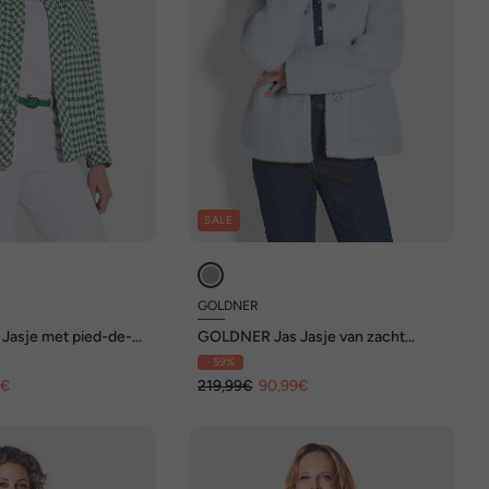
SALE
GOLDNER
Jasje met pied-de-
GOLDNER Jas Jasje van zacht
materiaal
- 59%
9€
219,99€
90,99€