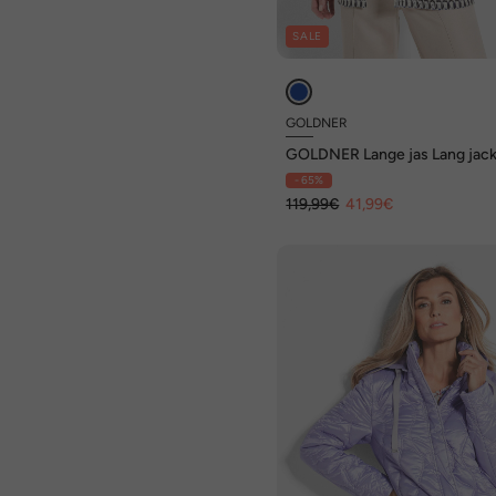
SALE
GOLDNER
GOLDNER Lange jas Lang jack
kantlook
- 65%
119,99€
41,99€