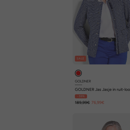
SALE
GOLDNER
GOLDNER Jas Jasje in ruit-lo
- 59%
189,99€
76,99€