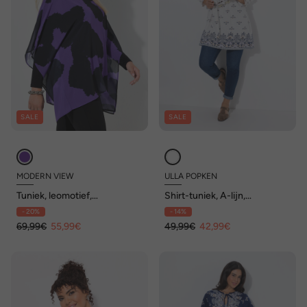
SALE
SALE
MODERN VIEW
ULLA POPKEN
Tuniek, leomotief,
Shirt-tuniek, A-lijn,
dubbellaags, ronde hals, 3/4-
tuniekhals, 3/4-mouwen
- 20%
- 14%
mouw
69,99€
55,99€
49,99€
42,99€