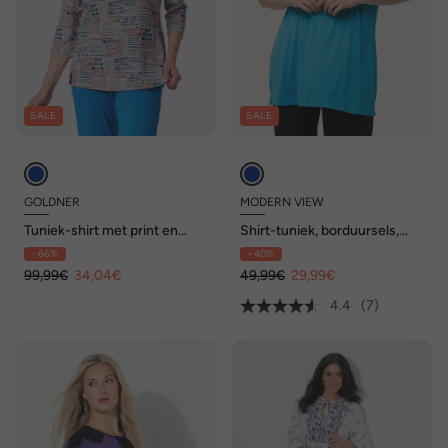
SALE
SALE
GOLDNER
MODERN VIEW
Tuniek-shirt met print en
Shirt-tuniek, borduursels,
opstaande kraag
tuniekhals, korte mouwen
- 66%
- 40%
99,99€
34,04€
49,99€
29,99€
4.4
(7)