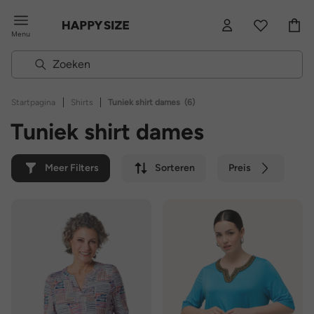
Menu
|
|
Startpagina
Shirts
Tuniek shirt dames
(6)
Tuniek shirt dames
Meer Filters
Sorteren
Preis
Kleur
Merk
Duurzaam