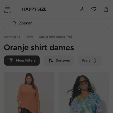
Menu
|
|
Startpagina
Shirts
Oranje shirt dames
(76)
Oranje shirt dames
Meer Filters
Sorteren
Preis
Kleur
Merk
Duurzaam