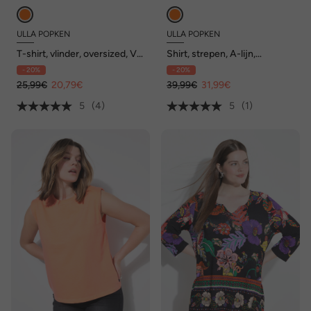
ULLA POPKEN
ULLA POPKEN
T-shirt, vlinder, oversized, V-
Shirt, strepen, A-lijn,
hals, korte mouw
opstaande kraag, 3/4-mouw
- 20%
- 20%
25,99€
20,79€
39,99€
31,99€
5
(4)
5
(1)