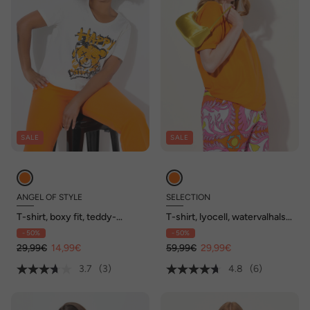
SALE
SALE
ANGEL OF STYLE
SELECTION
T-shirt, boxy fit, teddy-
T-shirt, lyocell, watervalhals,
motief, korte mouwen
korte mouwen
- 50%
- 50%
29,99€
14,99€
59,99€
29,99€
3.7
(3)
4.8
(6)