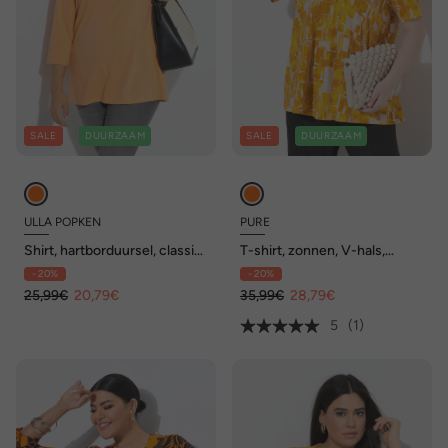
SALE
DUURZAAM
SALE
DUURZAAM
ULLA POPKEN
PURE
Shirt, hartborduursel, classic,
T-shirt, zonnen, V-hals,
V-hals, 3/4-mouwen
halflange mouwen,
- 20%
- 20%
biologisch katoen
25,99€
20,79€
35,99€
28,79€
5
(1)