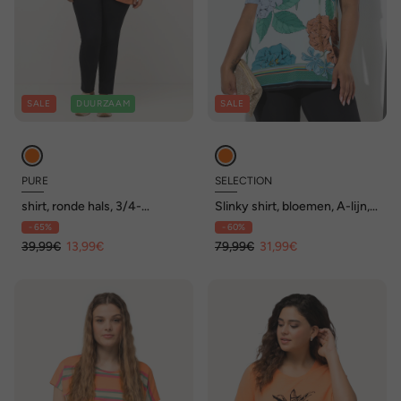
SALE
DUURZAAM
SALE
PURE
SELECTION
shirt, ronde hals, 3/4-
Slinky shirt, bloemen, A-lijn,
mouwen, biologisch katoen
V-hals, korte mouw
- 65%
- 60%
39,99€
13,99€
79,99€
31,99€