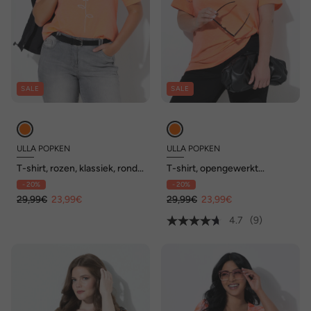
SALE
SALE
ULLA POPKEN
ULLA POPKEN
T-shirt, rozen, klassiek, ronde
T-shirt, opengewerkt
hals, korte mouwen
borduursel, A-lijn, V-hals,
- 20%
- 20%
vleugelmouw
29,99€
23,99€
29,99€
23,99€
4.7
(9)