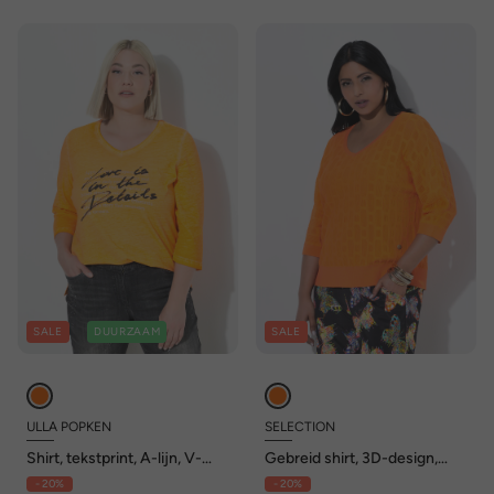
SALE
DUURZAAM
SALE
ULLA POPKEN
SELECTION
Shirt, tekstprint, A-lijn, V-
Gebreid shirt, 3D-design,
hals, 3/4-mouw
oversized, V-hals, korte
- 20%
- 20%
mouwen