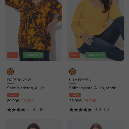
SALE
DUURZAAM
SALE
DUURZAAM
MODERN VIEW
ULLA POPKEN
Shirt, bladeren, A-lijn,
Shirt, volants, A-lijn, ronde
tuniekhals, 3/4-mouw
hals, lange mouwen
- 20%
- 20%
29,99€
23,99€
35,99€
28,79€
4
(8)
4.8
(5)