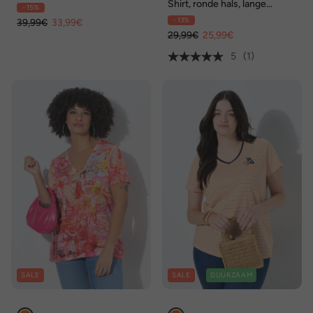
hals
Shirt, ronde hals, lange
- 15%
mouw, OEKO-TEX
- 13%
39,99€
33,99€
29,99€
25,99€
5
(1)
SALE
SALE
DUURZAAM