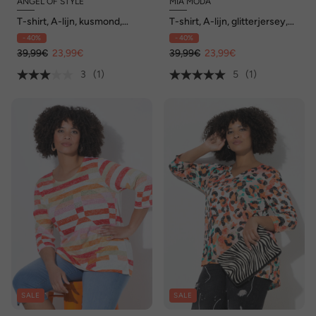
ANGEL OF STYLE
MIA MODA
T-shirt, A-lijn, kusmond,
T-shirt, A-lijn, glitterjersey,
luipaardstrepen.
trekkoord bij de taille
- 40%
- 40%
39,99€
23,99€
39,99€
23,99€
3
(1)
5
(1)
SALE
SALE