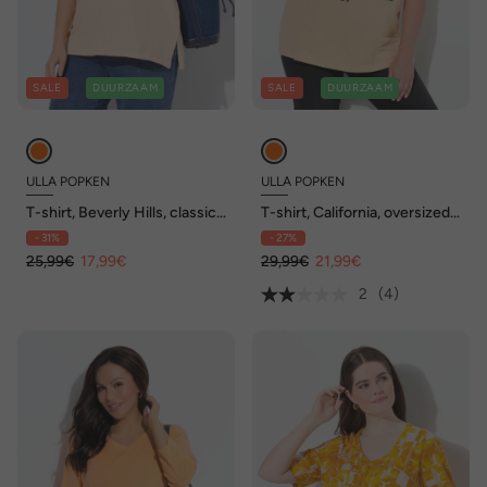
SALE
DUURZAAM
SALE
DUURZAAM
ULLA POPKEN
ULLA POPKEN
T-shirt, Beverly Hills, classic,
T-shirt, California, oversized,
V-hals, halve mouwen
ronde hals, halve mouwen
- 31%
- 27%
25,99€
17,99€
29,99€
21,99€
2
(4)