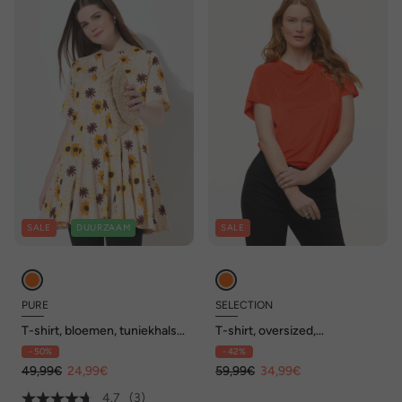
SALE
DUURZAAM
SALE
PURE
SELECTION
T-shirt, bloemen, tuniekhals,
T-shirt, oversized,
halflange mouwen,
watervalhals, korte mouwen
- 50%
- 42%
biologisch katoen
49,99€
24,99€
59,99€
34,99€
4.7
(3)