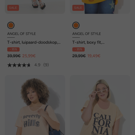
SALE
SALE
ANGEL OF STYLE
ANGEL OF STYLE
T-shirt, luipaard-doodskop,
T-shirt, boxy fit,
V-hals, halve mouwen
statement/tijgerkop
- 35%
- 35%
39,99€
25,99€
29,99€
19,49€
4.9
(9)