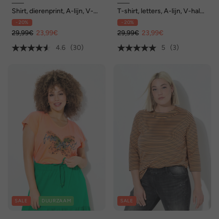
Shirt, dierenprint, A-lijn, V-
T-shirt, letters, A-lijn, V-hals,
hals, 3/4-mouw
korte mouwen
- 20%
- 20%
29,99€
23,99€
29,99€
23,99€
4.6
(30)
5
(3)
SALE
DUURZAAM
SALE