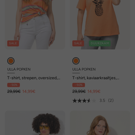
SALE
SALE
DUURZAAM
ULLA POPKEN
ULLA POPKEN
T-shirt, strepen, oversized,
T-shirt, kaviaarkraaltjes,
ronde hals, mouwloos
ananas, ronde hals, korte
- 50%
- 50%
mouwen
29,99€
14,99€
29,99€
14,99€
3.5
(2)