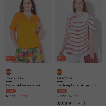
SALE
SALE
VON LANDEN
SELECTION
T-shirt, rubberen zoom,
Gestreept shirt, A-lijn, ronde
plooien, V-hals, halve
hals, halve mouwen, pima-
- 20%
- 20%
mouwen
katoen
49,99€
39,99€
59,99€
47,99€
4
(1)