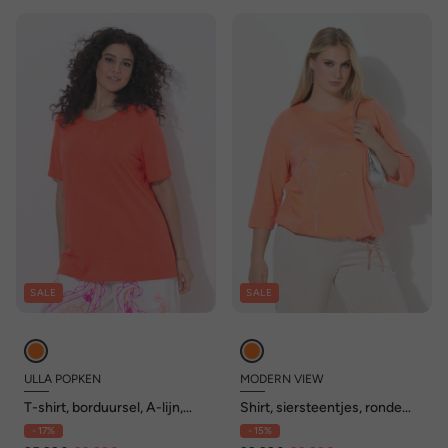
SALE
SALE
ULLA POPKEN
MODERN VIEW
T-shirt, borduursel, A-lijn,
Shirt, siersteentjes, ronde
ronde hals, korte mouwen
hals, 3/4-mouwen,
- 17%
- 15%
zoomband