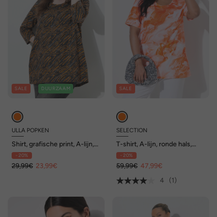
SALE
DUURZAAM
SALE
ULLA POPKEN
SELECTION
Shirt, grafische print, A-lijn,
T-shirt, A-lijn, ronde hals,
ronde hals, 3/4-mouw
korte mouwen, pima-katoen
- 20%
- 20%
29,99€
23,99€
59,99€
47,99€
4
(1)