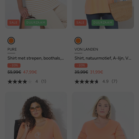
SALE
DUURZAAM
SALE
DUURZAAM
PURE
VON LANDEN
Shirt met strepen, boothals,
Shirt, natuurmotief, A-lijn, V-
halflange mouwen,
hals, 3/4-mouwen
- 20%
- 20%
biologisch katoen
59,99€
47,99€
39,99€
31,99€
4
(1)
4.9
(7)