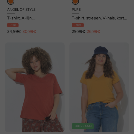
ANGEL OF STYLE
PURE
T-shirt, A-lijn,
T-shirt, strepen, V-hals, korte
glittersteentjes, zomermotief
mouwen, biologisch katoen
- 11%
- 10%
34,99€
30,99€
29,99€
26,99€
DUURZAAM