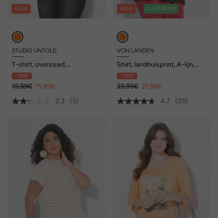
SALE
SALE
DUURZAAM
STUDIO UNTOLD
VON LANDEN
T-shirt, oversized,
Shirt, landhuisprint, A-lijn,
schoudervulling
tuniekhals, 3/4-mouwen
- 20%
- 20%
19,99€
15,99€
39,99€
31,99€
2.3
(3)
4.7
(29)