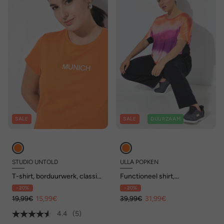
SALE
SALE
DUURZAAM
STUDIO UNTOLD
ULLA POPKEN
T-shirt, borduurwerk, classic,
Functioneel shirt,
V-hals, halve mouw
inzetstukken van mesh,
- 20%
- 20%
ronde hals, korte mouwen,
19,99€
15,99€
gerecycled
39,99€
31,99€
4.4
(5)