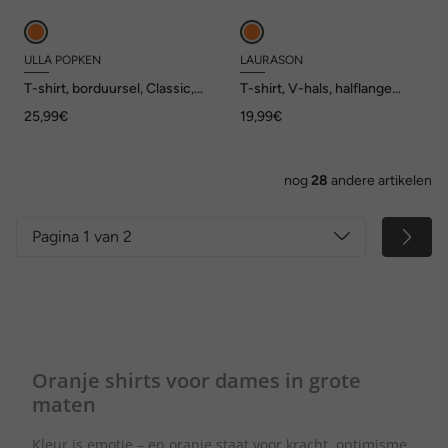
ULLA POPKEN
LAURASON
T-shirt, borduursel, Classic,
T-shirt, V-hals, halflange
V-hals, korte mouwen
mouw, OEKO-TEX Made in
25,99€
19,99€
Green
nog
28
andere artikelen
Pagina 1 van 2
Oranje shirts voor dames in grote
maten
Kleur is emotie – en oranje staat voor kracht, optimisme