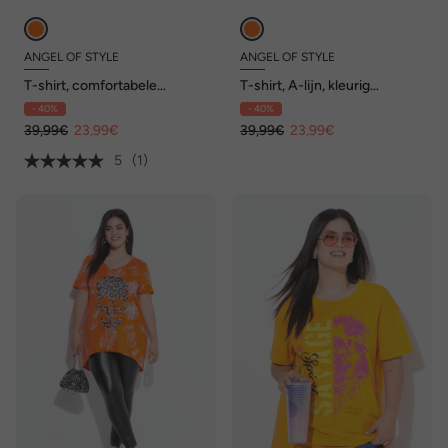
ANGEL OF STYLE
ANGEL OF STYLE
T-shirt, comfortabele
T-shirt, A-lijn, kleurig
pasvorm, strepen, peace-
leomotief
- 40%
- 40%
teken
39,99€
23,99€
39,99€
23,99€
5
(1)