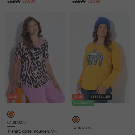
35,99€
29,99€
39,99€
33,99€
SALE
SALE
BESTSELLER
DUURZAAM
LAURASON
LAURASON
T-shirt, korte mouwen, V-