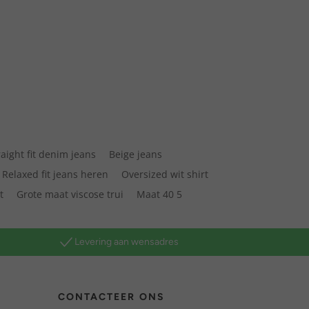
raight fit denim jeans
Beige jeans
Relaxed fit jeans heren
Oversized wit shirt
t
Grote maat viscose trui
Maat 40 5
Levering aan wensadres
CONTACTEER ONS