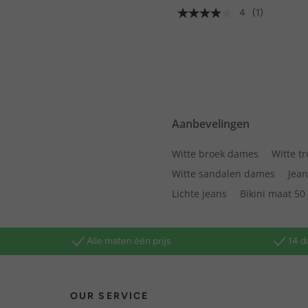
4
(1)
Aanbevelingen
Witte broek dames
Witte tr
Witte sandalen dames
Jean
Lichte jeans
Bikini maat 50
Alle maten één prijs
14 d
OUR SERVICE