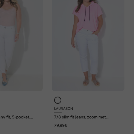
LAURASON
ny fit, 5-pocket,
7/8 slim fit jeans, zoom met
m
borduurwerk
79,99€