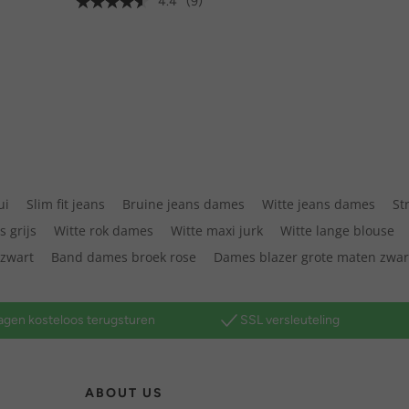
4.4
(9)
ui
Slim fit jeans
Bruine jeans dames
Witte jeans dames
St
s grijs
Witte rok dames
Witte maxi jurk
Witte lange blouse
 zwart
Band dames broek rose
Dames blazer grote maten zwar
agen kosteloos terugsturen
SSL versleuteling
ABOUT US