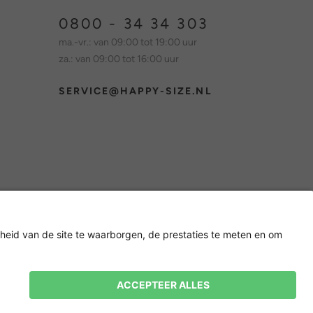
0800 - 34 34 303
ma.-vr.: van 09:00 tot 19:00 uur
za.: van 09:00 tot 16:00 uur
SERVICE@HAPPY-SIZE.NL
Nieuwsbrief
15% korting op je volgende
bestelling! 👈
Aanmelden