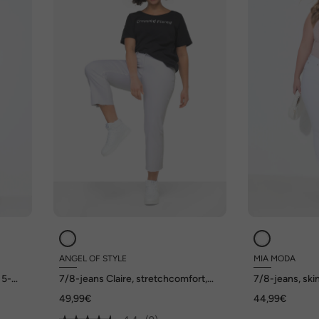
ANGEL OF STYLE
MIA MODA
 5-
7/8-jeans Claire, stretchcomfort,
7/8-jeans, skin
gesneden zoom, 5-pocket
gerafelde zoo
49,99€
44,99€