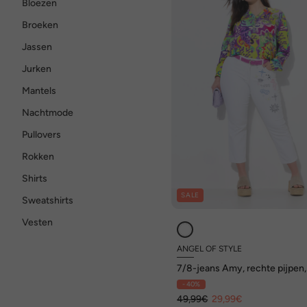
Bloezen
Broeken
Jassen
Jurken
Mantels
Nachtmode
Pullovers
Rokken
Shirts
SALE
Sweatshirts
Vesten
ANGEL OF STYLE
7/8-jeans Amy, rechte pijpen,
pocket
- 40%
49,99€
29,99€