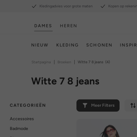
Kledingadvies voor grote maten
Kopen op rekeni
DAMES
HEREN
NIEUW
KLEDING
SCHONEN
INSPI
|
|
Startpagina
Broeken
Witte 7 8 jeans
(4)
Witte 7 8 jeans
CATEGORIEËN
Meer Filters
Accessoires
Badmode