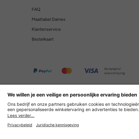
FAQ
Maattabel Dames
Klantenservice
Bestelkaart
Acceptgiro/
overschrijving
Overige webwinkels
Nederland
Privacy
Verkoopvoorwaarden
Herroepingsrecht