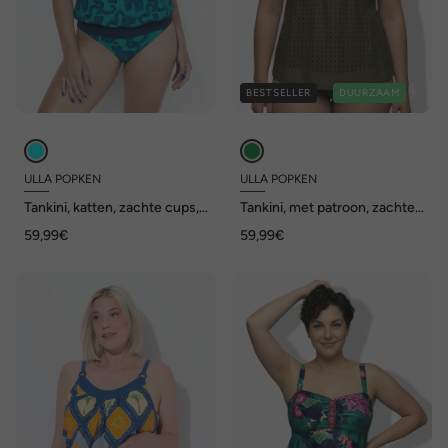
BESTSELLER
DUURZAAM
ULLA POPKEN
ULLA POPKEN
Tankini, katten, zachte cups,
Tankini, met patroon, zachte
elastische zoom, verstelbare
cups, verstelbare bandjes
59,99€
59,99€
schouderbandjes