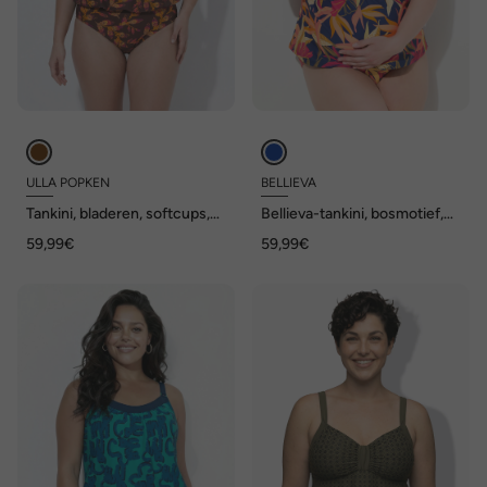
ULLA POPKEN
BELLIEVA
Tankini, bladeren, softcups,
Bellieva-tankini, bosmotief,
verstelbare bh-bandjes
zonder zachte cups,
59,99€
59,99€
gerecycled