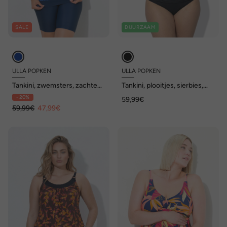
SALE
DUURZAAM
ULLA POPKEN
ULLA POPKEN
Tankini, zwemsters, zachte
Tankini, plooitjes, sierbies,
cups, verstelbare bandjes
softcups, verstelbare
- 20%
59,99€
bandjes
59,99€
47,99€