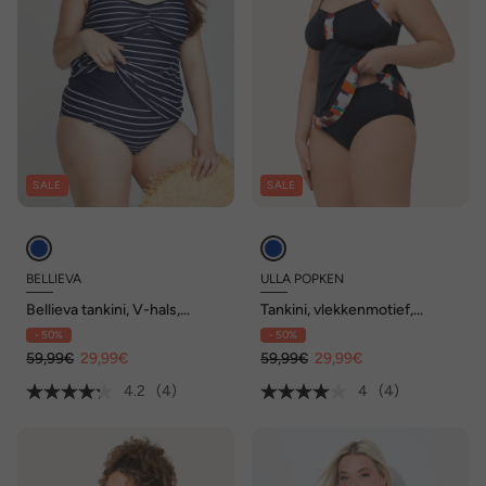
SALE
SALE
BELLIEVA
ULLA POPKEN
Bellieva tankini, V-hals,
Tankini, vlekkenmotief,
rimpeling, verstelbare
zachte cups, verstelbare
- 50%
- 50%
bandjes
bandjes
59,99€
29,99€
59,99€
29,99€
4.2
(4)
4
(4)