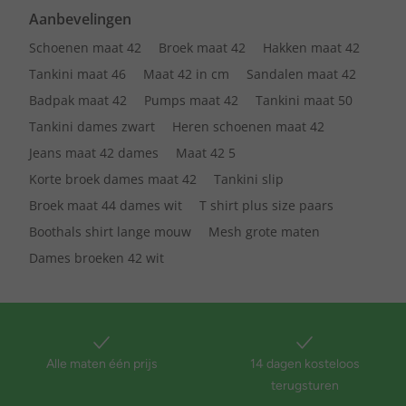
Aanbevelingen
Schoenen maat 42
Broek maat 42
Hakken maat 42
Tankini maat 46
Maat 42 in cm
Sandalen maat 42
Badpak maat 42
Pumps maat 42
Tankini maat 50
Tankini dames zwart
Heren schoenen maat 42
Jeans maat 42 dames
Maat 42 5
Korte broek dames maat 42
Tankini slip
Broek maat 44 dames wit
T shirt plus size paars
Boothals shirt lange mouw
Mesh grote maten
Dames broeken 42 wit
Alle maten één prijs
14 dagen kosteloos
terugsturen