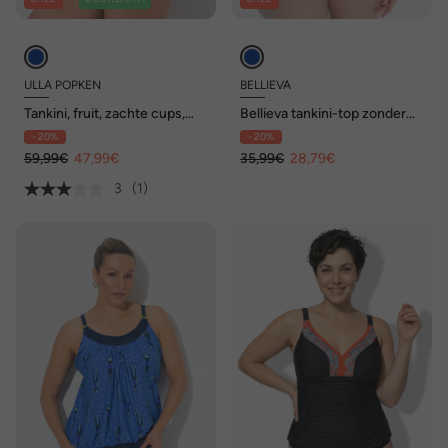
ULLA POPKEN
BELLIEVA
Tankini, fruit, zachte cups,
Bellieva tankini-top zonder
verstelbare bandjes,
zachte cups
- 20%
- 20%
gerecycled
59,99€
47,99€
35,99€
28,79€
3
(1)