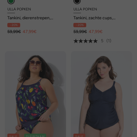
ULLA POPKEN
ULLA POPKEN
Tankini, dierenstrepen,
Tankini, zachte cups,
zachte cups, cut-outs
verstelbare bandjes,
- 20%
- 20%
gerecycled
59,99€
47,99€
59,99€
47,99€
5
(1)
SALE
DUURZAAM
SALE