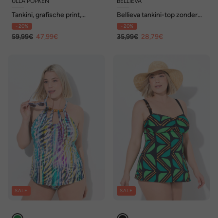
ULLA POPKEN
BELLIEVA
Tankini, grafische print,
Bellieva tankini-top zonder
zachte cups, gerecycled
zachte cups, stippen
- 20%
- 20%
59,99€
47,99€
35,99€
28,79€
SALE
SALE