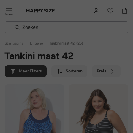
Menu
|
|
Startpagina
Lingerie
Tankini maat 42
(25)
Tankini maat 42
Meer Filters
Sorteren
Preis
Kleur
Merk
Duurzaam