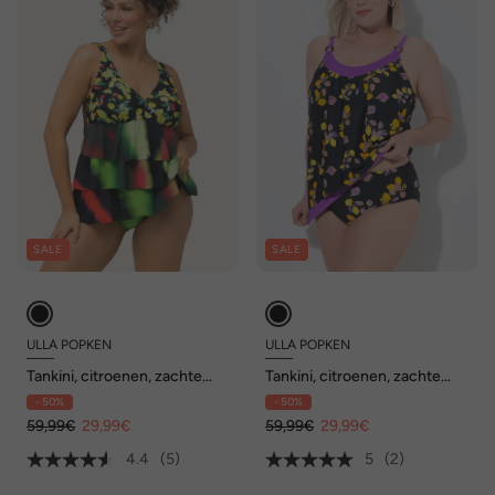
SALE
SALE
ULLA POPKEN
ULLA POPKEN
Tankini, citroenen, zachte
Tankini, citroenen, zachte
cups, puntzoom, gerecycled
cups, ronde hals, verstelbare
- 50%
- 50%
bandjes
59,99€
29,99€
59,99€
29,99€
4.4
(5)
5
(2)