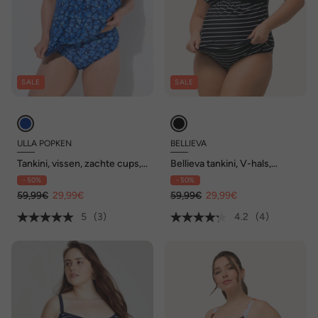
SALE
SALE
ULLA POPKEN
BELLIEVA
Tankini, vissen, zachte cups,
Bellieva tankini, V-hals,
elastische zoom, verstelbare
rimpeling, verstelbare
- 50%
- 50%
bandjes
bandjes
59,99€
29,99€
59,99€
29,99€
5
(3)
4.2
(4)