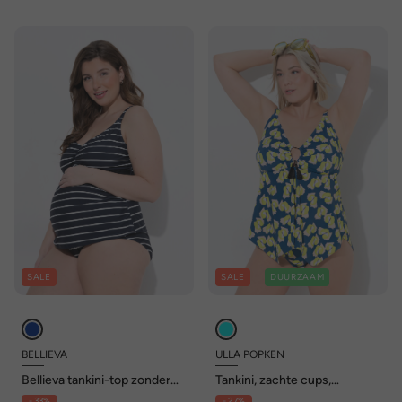
SALE
SALE
DUURZAAM
BELLIEVA
ULLA POPKEN
Bellieva tankini-top zonder
Tankini, zachte cups,
zachte cups, strepen
verstelbare bandjes,
- 33%
- 27%