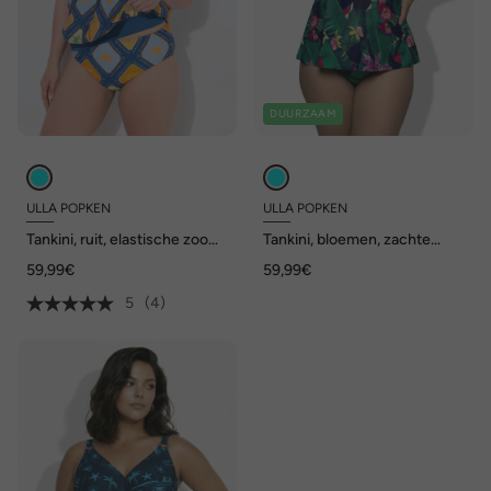
DUURZAAM
ULLA POPKEN
ULLA POPKEN
Tankini, ruit, elastische zoom,
Tankini, bloemen, zachte
zachte cups, verstelbare
cups, verstelbare bandjes,
59,99€
59,99€
bandjes
gerecycled
5
(4)