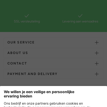
SSL versleuteling
Levering aan wensadres
OUR SERVICE
ABOUT US
CONTACT
PAYMENT AND DELIVERY
Overige webwinkels
Nederland