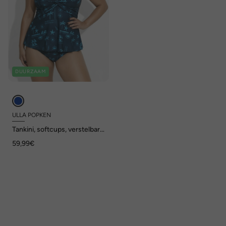
DUURZAAM
ULLA POPKEN
Tankini, softcups, verstelbare
bh-bandjes, gerecycled
59,99€