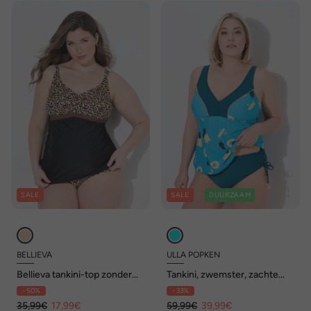
SALE
SALE
DUURZAAM
BELLIEVA
ULLA POPKEN
Bellieva tankini-top zonder
Tankini, zwemster, zachte
zachte cups, luipaard
cups, verstelbare bandjes
- 50%
- 33%
35,99€
17,99€
59,99€
39,99€