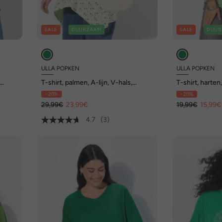
SALE
DUURZAAM
SALE
DUUR
ULLA POPKEN
ULLA POPKEN
T-shirt, palmen, A-lijn, V-hals,
T-shirt, harten,
halflange mouwen
mouwen
- 20%
- 20%
29,99€
23,99€
19,99€
15,99€
4.7
(3)