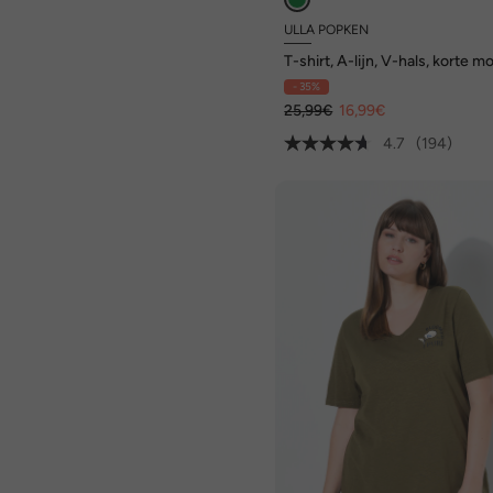
ULLA POPKEN
T-shirt, A-lijn, V-hals, korte 
- 35%
25,99€
16,99€
4.7
(194)