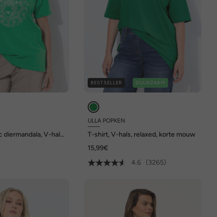
BESTSELLER
DUURZAAM
ULLA POPKEN
ic diermandala, V-hals,
T-shirt, V-hals, relaxed, korte mouw
15,99€
4.6
(3265)