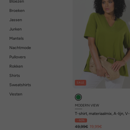
Bloezen
Broeken
Jassen
Jurken
Mantels
Nachtmode
Pullovers
Rokken
Shirts
SALE
Sweatshirts
Vesten
MODERN VIEW
T-shirt, materiaalmix, A-lijn, V-
korte mouw
- 60%
49,99€
19,99€