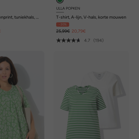
ULLA POPKEN
nprint, tuniekhals, V-
T-shirt, A-lijn, V-hals, korte mouwen
ouwen
- 20%
€
25,99€
20,79€
4.7
(194)