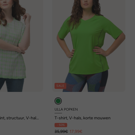
SALE
ULLA POPKEN
int, structuur, V-hals,
T-shirt, V-hals, korte mouwen
- 50%
€
35,99€
17,99€