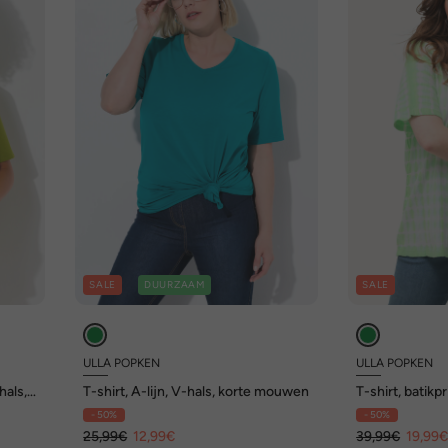
SALE
DUURZAAM
SALE
ULLA POPKEN
ULLA POPKEN
hals,
T-shirt, A-lijn, V-hals, korte mouwen
T-shirt, batikpr
korte mouwen
- 50%
- 50%
25,99€
12,99€
39,99€
19,99