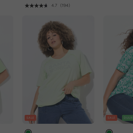
4.7
(194)
SALE
SALE
DUUR