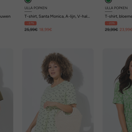
ULLA POPKEN
ULLA POPKEN
mouwen
T-shirt, Santa Monica, A-lijn, V-hals,
T-shirt, bloeme
halflange mouwen
hals, halve m
- 27%
- 20%
25,99€
18,99€
29,99€
23,99