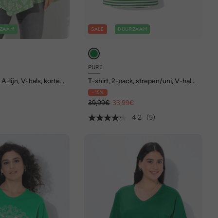
ZAAM
SALE
DUURZAAM
PURE
 A-lijn, V-hals, korte
T-shirt, 2-pack, strepen/uni, V-hals,
halve mouw
- 15%
39,99€
33,99€
4.2
(5)