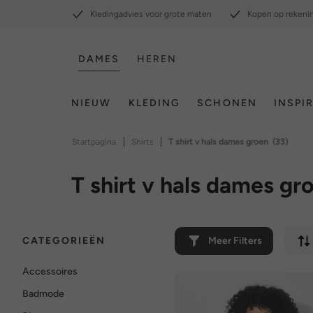
Kledingadvies voor grote maten
Kopen op rekeni
DAMES
HEREN
NIEUW
KLEDING
SCHONEN
INSPI
|
|
Startpagina
Shirts
T shirt v hals dames groen
(33)
T shirt v hals dames gr
CATEGORIEËN
Meer Filters
Accessoires
Badmode