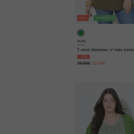
SALE
DUURZAAM
PURE
T-shirt, bloemen, V-hals, korte
mouwen, biologisch katoen
- 20%
29,99€
23,99€