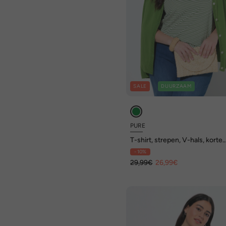
SALE
DUURZAAM
PURE
T-shirt, strepen, V-hals, korte
mouwen, biologisch katoen
- 10%
29,99€
26,99€