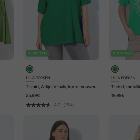
DUURZAAM
DUURZAAM
ULLA POPKEN
ULLA POPKEN
T-shirt, A-lijn, V-hals, korte mouwen
T-shirt, metall
korte mouwen
25,99€
19,99€
4.7
(194)