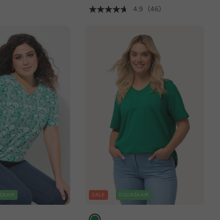
4.9
(46)
ZAAM
SALE
DUURZAAM