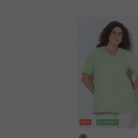
SALE
DUURZAAM