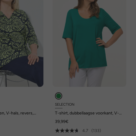
SELECTION
en, V-hals, revers,
T-shirt, dubbellaagse voorkant, V-
hals, korte mouwen
39,99€
4.7
(133)