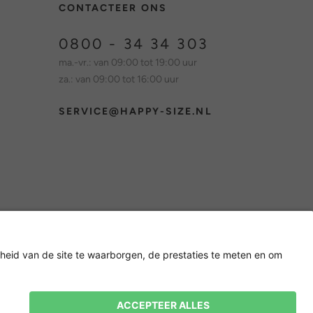
CONTACTEER ONS
0800 - 34 34 303
ma.-vr.: van 09:00 tot 19:00 uur
za.: van 09:00 tot 16:00 uur
SERVICE@HAPPY-SIZE.NL
Nieuwsbrief
15% korting op je volgende
bestelling! 👈
Aanmelden