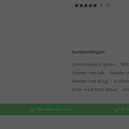
5
(1)
Aanbevelingen
Leren sneakers dames
Wit
Sneaker met hak
Sweater m
Sweater met kraag
Grafisch
Grote maat korte blauw
Bl
Alle maten één prijs
14 d