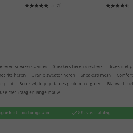
5
(1)
te leren sneakers dames
Sneakers heren skechers
Broek met p
et rits heren
Oranje sweater heren
Sneakers mesh
Comfort
e print
Broek wijde pijp dames grote maat groen
Blauwe broe
ouse met kraag en lange mouw
agen kosteloos terugsturen
SSL versleuteling