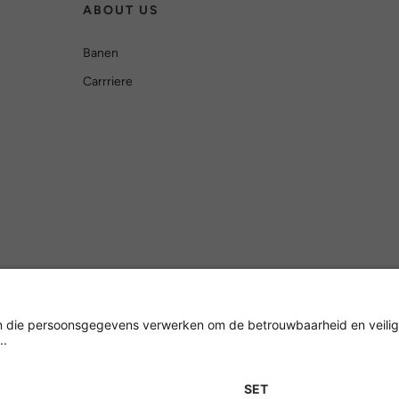
ABOUT US
Banen
Carrriere
Versleuteling met