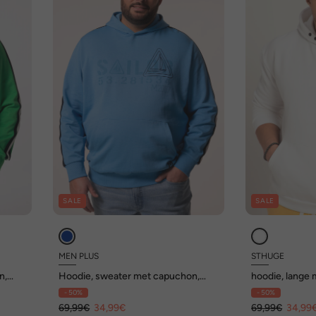
SALE
SALE
MEN PLUS
STHUGE
n,
Hoodie, sweater met capuchon,
hoodie, lange
grote print, tot 8 XL
capuchon, prin
- 50%
- 50%
XL
69,99€
34,99€
69,99€
34,99