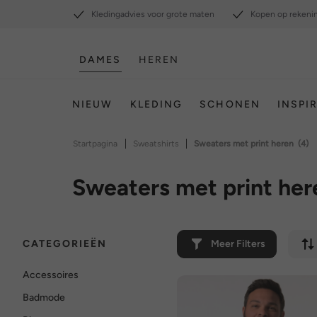
Kledingadvies voor grote maten
Kopen op rekeni
DAMES
HEREN
NIEUW
KLEDING
SCHONEN
INSPI
|
|
Startpagina
Sweatshirts
Sweaters met print heren
(4)
Sweaters met print her
CATEGORIEËN
Meer Filters
Accessoires
Badmode