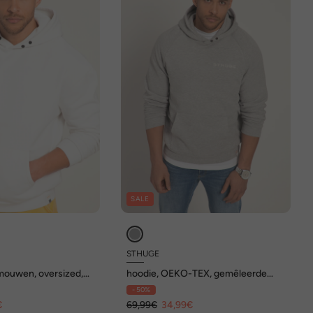
SALE
STHUGE
 mouwen, oversized,
hoodie, OEKO-TEX, gemêleerde
t op achterkant, tot 8
sweatstof, borstprint, tot 8 XL
- 50%
€
69,99€
34,99€