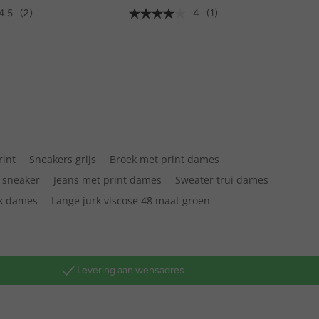
4.5
(2)
4
(1)
rint
Sneakers grijs
Broek met print dames
 sneaker
Jeans met print dames
Sweater trui dames
k dames
Lange jurk viscose 48 maat groen
Levering aan wensadres