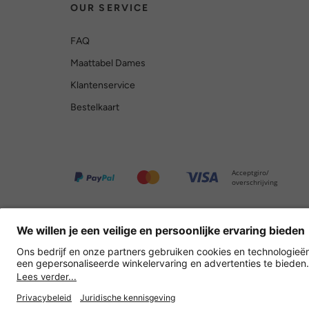
OUR SERVICE
FAQ
Maattabel Dames
Klantenservice
Bestelkaart
Acceptgiro/
overschrijving
Overige webwinkels
Nederland