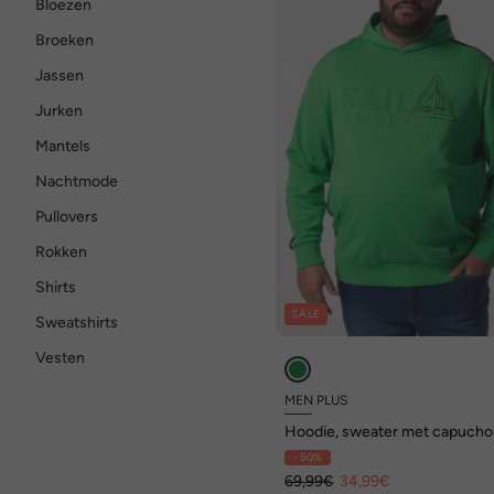
Bloezen
Broeken
Jassen
Jurken
Mantels
Nachtmode
Pullovers
Rokken
Shirts
SALE
Sweatshirts
Vesten
MEN PLUS
Hoodie, sweater met capucho
grote print, tot 8 XL
- 50%
69,99€
34,99€