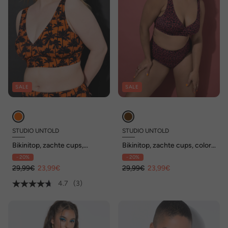
SALE
SALE
STUDIO UNTOLD
STUDIO UNTOLD
Bikinitop, zachte cups,
Bikinitop, zachte cups, color
palmprint
luipaardprint, gedrapeerd
- 20%
- 20%
29,99€
23,99€
29,99€
23,99€
4.7
(3)