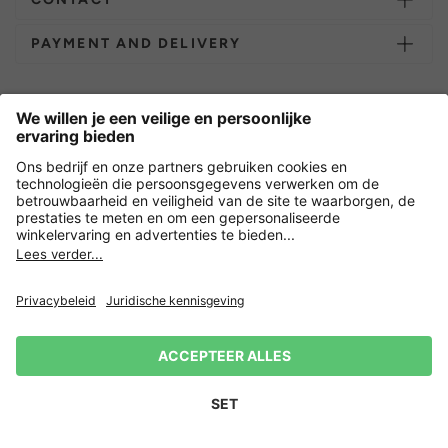
PAYMENT AND DELIVERY
Overige webwinkels
Nederland
Versleuteling met
Nieuwsbrief
15% korting op je volgende
Privacy
Verkoopvoorwaarden
Herroepingsrecht
Impressum
bestelling! 👈
Aanmelden