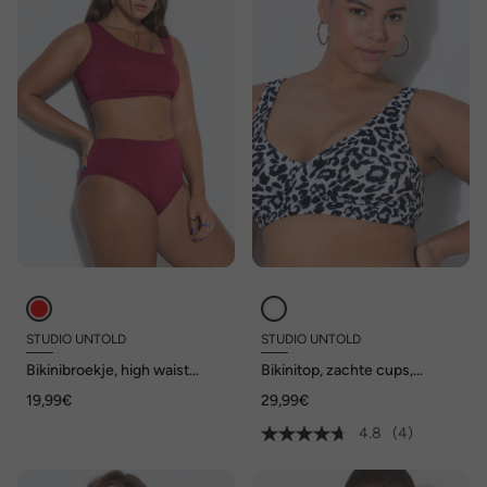
STUDIO UNTOLD
STUDIO UNTOLD
Bikinibroekje, high waist
Bikinitop, zachte cups,
model, structuurstrepen
luipaard, gedrapeerd
19,99€
29,99€
4.8
(4)