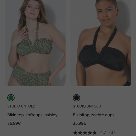
STUDIO UNTOLD
STUDIO UNTOLD
Bikinitop, softcups, paisley
Bikinitop, zachte cups,
print, halter
gegedrapeerd decolleté
35,99€
35,99€
4.7
(3)