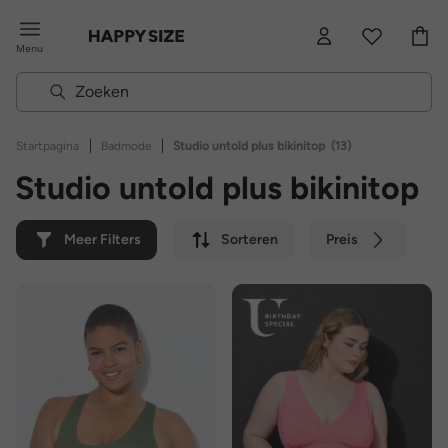
Menu
|
|
Startpagina
Badmode
Studio untold plus bikinitop
(13)
Studio untold plus bikinitop
Meer Filters
Sorteren
Preis
Kleur
Merk
Duurzaam