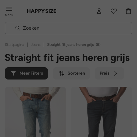
Menu
|
|
Startpagina
Jeans
Straight fit jeans heren grijs
(5)
Straight fit jeans heren grijs
Meer Filters
Sorteren
Preis
Kleur
Merk
Duurzaam