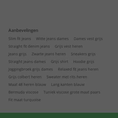
Aanbevelingen
Slim fit jeans
Witte jeans dames
Dames vest grijs
Straight fit denim jeans
Grijs vest heren
Jeans grijs
Zwarte jeans heren
Sneakers grijs
Straight jeans dames
Grijs shirt
Hoodie grijs
Joggingbroek grijs dames
Relaxed fit jeans heren
Grijs colbert heren
Sweater met rits heren
Maat 48 heren blauw
Lang kanten blauw
Bermuda viscose
Tuniek viscose grote maat paars
Fit maat turquoise