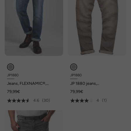
JP1880
JP1880
Jeans, FLEXNAMIC®,
JP 1880 jeans,
buikfitcontrastnaden, 5-
FLEXNAMIC®, Straight Fit,
79,99€
79,99€
pocket, straight fit
tot maat 72
4.6
(30)
4
(1)