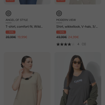
ANGEL OF STYLE
MODERN VIEW
T-shirt, comfort fit, Wild
Shirt, wikkellook, V-hals, 3/4-
Thing print, lange mouwen
mouwen, modalmix
- 50%
- 50%
39,99€
19,99€
49,99€
24,99€
4
(3)