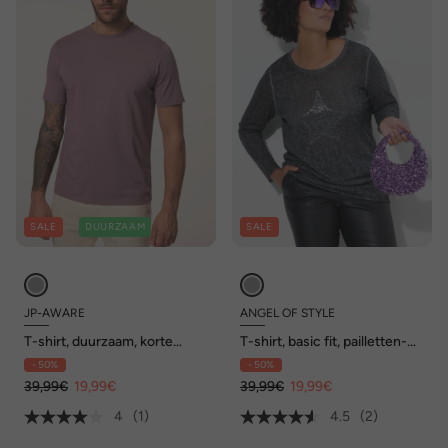
SALE
DUURZAAM
SALE
JP-AWARE
ANGEL OF STYLE
T-shirt, duurzaam, korte
T-shirt, basic fit, pailletten-
mouwen, GOTS-
ster, lange mouwen
- 50%
- 50%
gecertificeerd biologisch
katoen, tot 7XL
39,99€
19,99€
39,99€
19,99€
4
(1)
4.5
(2)