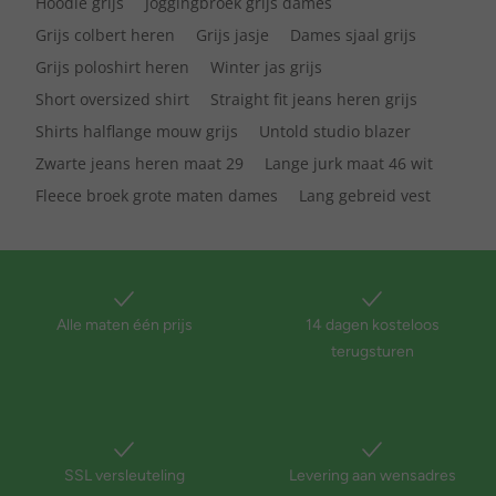
Hoodie grijs
Joggingbroek grijs dames
Grijs colbert heren
Grijs jasje
Dames sjaal grijs
Grijs poloshirt heren
Winter jas grijs
Short oversized shirt
Straight fit jeans heren grijs
Shirts halflange mouw grijs
Untold studio blazer
Zwarte jeans heren maat 29
Lange jurk maat 46 wit
Fleece broek grote maten dames
Lang gebreid vest
Alle maten één prijs
14 dagen kosteloos
terugsturen
SSL versleuteling
Levering aan wensadres