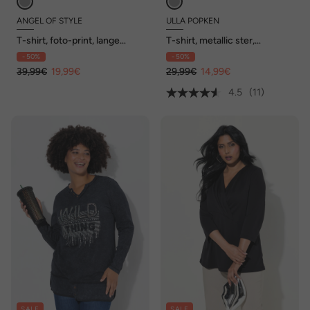
ANGEL OF STYLE
ULLA POPKEN
T-shirt, foto-print, lange
T-shirt, metallic ster,
mouwen
zoomband, hartvormige hals,
- 50%
- 50%
korte mouwen
39,99€
19,99€
29,99€
14,99€
4.5
(11)
SALE
SALE