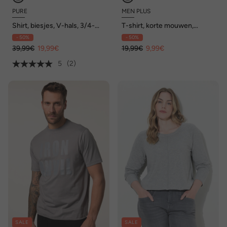
PURE
MEN PLUS
Shirt, biesjes, V-hals, 3/4-
T-shirt, korte mouwen,
mouwen, biologisch katoen
borduursel op de borst, tot
- 50%
- 50%
8XL
39,99€
19,99€
19,99€
9,99€
5
(2)
SALE
SALE