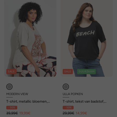
SALE
SALE
DUURZAAM
MODERN VIEW
ULLA POPKEN
T-shirt, metallic bloemen,
T-shirt, tekst van badstof,
ronde hals, korte mouw
oversized, ronde hals, korte
- 50%
- 50%
mouwen
39,99€
19,99€
29,99€
14,99€