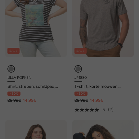
SALE
SALE
ULLA POPKEN
JP1880
Shirt, strepen, schildpad,
T-shirt, korte mouwen,
ronde hals, korte mouwen
borstprint, gemêleerde
- 50%
- 50%
jersey, tot 8XL
29,99€
14,99€
29,99€
14,99€
5
(2)