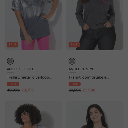
SALE
SALE
ANGEL OF STYLE
ANGEL OF STYLE
T-shirt, metallic verloop,
T-shirt, comfortabele
vintage look
pasvorm, pailletten-ster
- 40%
- 40%
49,99€
29,99€
39,99€
23,99€