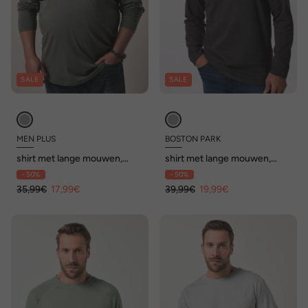
SALE
SALE
MEN PLUS
BOSTON PARK
shirt met lange mouwen,
shirt met lange mouwen,
print op de borst, vintage
gestructureerde jersey,
- 50%
- 50%
look, tot 8XL
ronde hals, tot 52/54 / 84/86
35,99€
17,99€
39,99€
19,99€