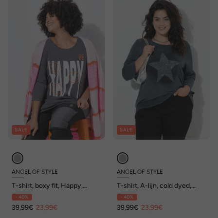
SALE
SALE
ANGEL OF STYLE
ANGEL OF STYLE
T-shirt, boxy fit, Happy,
T-shirt, A-lijn, cold dyed,
vintage look
glinsterende ster, kant aan de
- 40%
- 40%
zoom
39,99€
23,99€
39,99€
23,99€