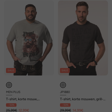
SALE
SALE
MEN PLUS
JP1880
T-shirt, korte mouw,
T-shirt, korte mouwen, grill-
traditioneel motief, V-hals,
print, tot 8XL
- 50%
- 50%
tot 8XL
25,99€
12,99€
29,99€
14,99€