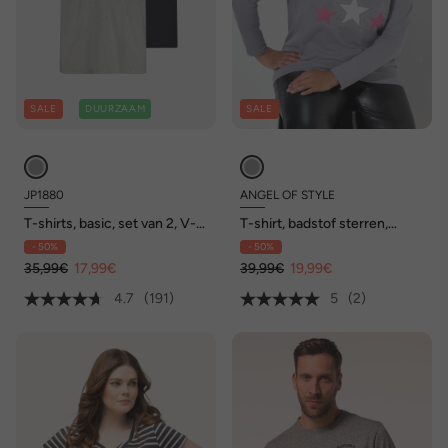
SALE
DUURZAAM
SALE
JP1880
ANGEL OF STYLE
T-shirts, basic, set van 2, V-
T-shirt, badstof sterren,
hals, korte mouwen, tot 8 XL
lange mouwen
- 50%
- 50%
35,99€
17,99€
39,99€
19,99€
4.7
(191)
5
(2)