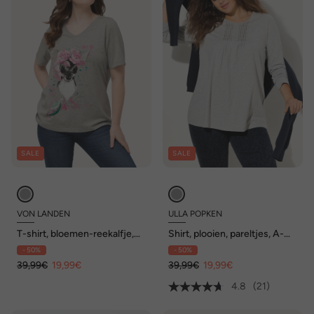
SALE
SALE
VON LANDEN
ULLA POPKEN
T-shirt, bloemen-reekalfje,
Shirt, plooien, pareltjes, A-
classic, V-hals, korte
lijn, ronde hals, lange mouw
- 50%
- 50%
mouwen
39,99€
19,99€
39,99€
19,99€
4.8
(21)