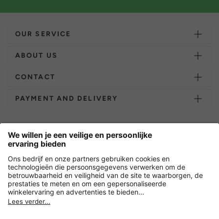
OUR SERVICE
ABOUT US
CONTACT
PAYMENT AND DELIVERY
Overige webwinkels
Nederland
Versleuteling met