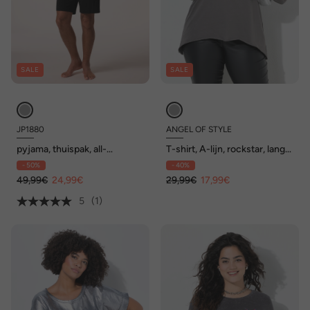
SALE
SALE
JP1880
ANGEL OF STYLE
pyjama, thuispak, all-
T-shirt, A-lijn, rockstar, lange
overprint, shirt, shorts, tot
mouwen
- 50%
- 40%
8XL
49,99€
24,99€
29,99€
17,99€
5
(1)