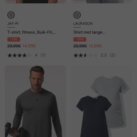
JAY-PI
LAURASON
T-shirt, fitness, Buik-Fit,
Shirt met lange
halflange mouwen, Iron Anvil,
raglanmouwen, ronde hals,
- 50%
- 50%
QuickDry, tot 7XL
OEKO-TEX
29,99€
14,99€
29,99€
14,99€
4
(1)
2.5
(2)