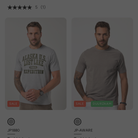
5
(1)
SALE
SALE
DUURZAAM
JP1880
JP-AWARE