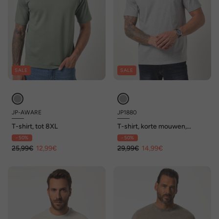
SALE
SALE
JP-AWARE
JP1880
T-shirt, tot 8XL
T-shirt, korte mouwen,
borduursel op de borst, tot
- 50%
- 50%
8XL
25,99€
12,99€
29,99€
14,99€