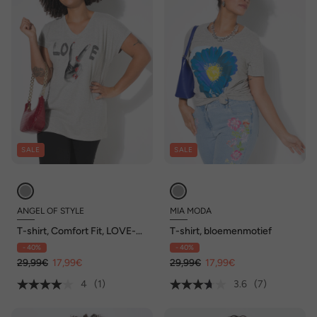
SALE
SALE
ANGEL OF STYLE
MIA MODA
T-shirt, Comfort Fit, LOVE-
T-shirt, bloemenmotief
motief
- 40%
- 40%
29,99€
17,99€
29,99€
17,99€
4
(1)
3.6
(7)