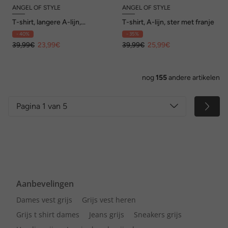
ANGEL OF STYLE
ANGEL OF STYLE
T-shirt, langere A-lijn,
T-shirt, A-lijn, ster met franje
doodskop-kaarten
- 40%
- 35%
39,99€
23,99€
39,99€
25,99€
nog
155
andere artikelen
Pagina 1 van 5
Aanbevelingen
Dames vest grijs
Grijs vest heren
Grijs t shirt dames
Jeans grijs
Sneakers grijs