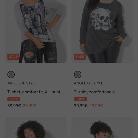
SALE
SALE
ANGEL OF STYLE
ANGEL OF STYLE
T-shirt, comfort fit, XL-print,
T-shirt, comfortabele
3/4-mouwen
pasvorm, doodshoofd
- 40%
- 40%
39,99€
23,99€
39,99€
23,99€