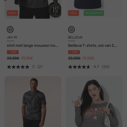
SALE
SALE
DUURZAAM
JAY-PI
BELLIEVA
shirt met lange mouwen Iron
Bellieva T-shirts, set van 2,
Anvil, fitness, QuickDry, tot
ronde hals, halve mouwen,
- 50%
- 50%
7XL
zijkant rimpeling, biologisch
39,99€
19,99€
katoen, GOTS
39,99€
19,99€
5
(2)
4.7
(24)