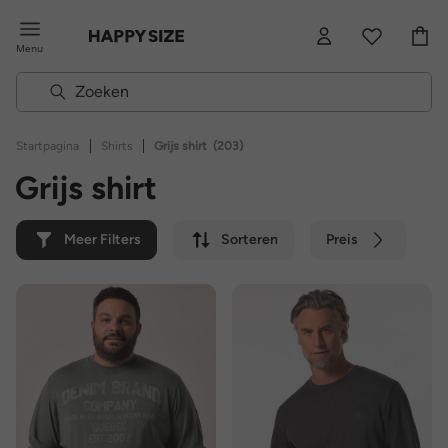
Menu
|
|
Startpagina
Shirts
Grijs shirt
(203)
Grijs shirt
Meer Filters
Sorteren
Preis
Kleur
Merk
Duurzaam