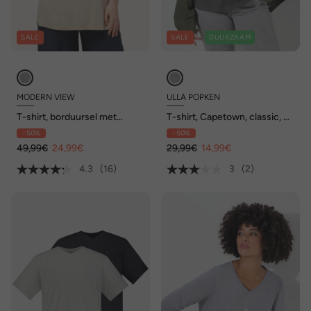
SALE
SALE
DUURZAAM
MODERN VIEW
ULLA POPKEN
T-shirt, borduursel met
T-shirt, Capetown, classic, V-
kraaltjes, A-lijn, ronde hals,
hals, halve mouwen
- 50%
- 50%
korte mouwen
49,99€
24,99€
29,99€
14,99€
4.3
(16)
3
(2)