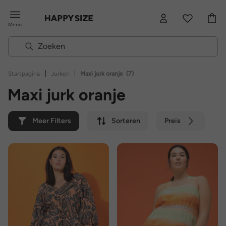
Menu
|
|
Startpagina
Jurken
Maxi jurk oranje
(7)
Maxi jurk oranje
Meer Filters
Sorteren
Preis
Kleur
Merk
Duurzaam