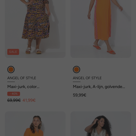
SALE
ANGEL OF STYLE
ANGEL OF STYLE
Maxi-jurk, color
Maxi-jurk, A-lijn, golvende
luipaardpatroon, volants
band aan de zijkant,
- 40%
59,99€
zoomsplitten
69,99€
41,99€