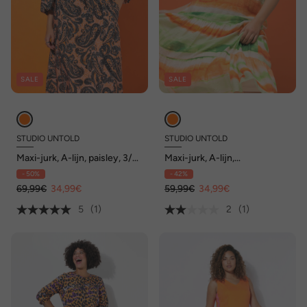
SALE
SALE
STUDIO UNTOLD
STUDIO UNTOLD
Maxi-jurk, A-lijn, paisley, 3/4-
Maxi-jurk, A-lijn,
ballonmouwen
batikstrepen, V-hals op de
- 50%
- 42%
achterkant, volants
69,99€
34,99€
59,99€
34,99€
5
(1)
2
(1)