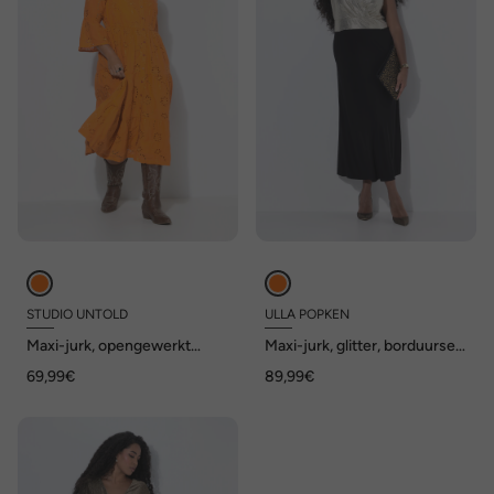
STUDIO UNTOLD
ULLA POPKEN
Maxi-jurk, opengewerkt
Maxi-jurk, glitter, borduursel,
borduursel, volants, 3/4-
V-hals, mouwloos
69,99€
89,99€
mouw