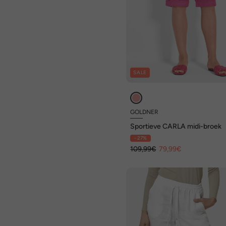
SALE
GOLDNER
Sportieve CARLA midi-broek
- 27%
109,99€
79,99€