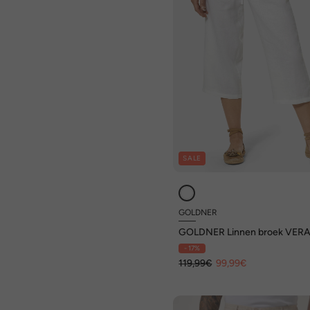
SALE
GOLDNER
GOLDNER Linnen broek VER
Linnen broek VERA
- 17%
119,99€
99,99€