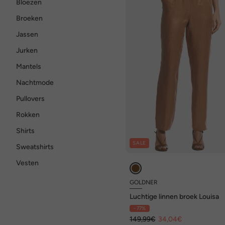
Bloezen
Broeken
Jassen
Jurken
Mantels
Nachtmode
Pullovers
Rokken
Shirts
SALE
Sweatshirts
Vesten
GOLDNER
Luchtige linnen broek Louisa
- 77%
149,99€
34,04€