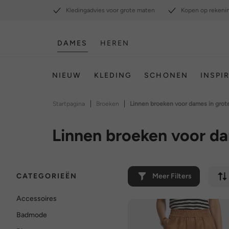
Kledingadvies voor grote maten
Kopen op rekeni
DAMES
HEREN
NIEUW
KLEDING
SCHONEN
INSPI
|
|
Startpagina
Broeken
Linnen broeken voor dames in gro
Linnen broeken voor d
CATEGORIEËN
Meer Filters
Accessoires
Badmode