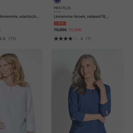
MEN PLUS
linnenmix, elastische
Linnenmix-broek, relaxed fit,
c fit
elastische tailleband, tot 72
- 50%
€
79,99€
39,99€
4.8
(75)
4
(1)