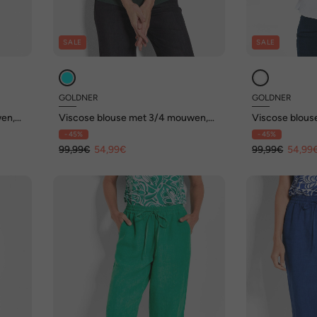
SALE
SALE
GOLDNER
GOLDNER
wen,
Viscose blouse met 3/4 mouwen,
Viscose blous
ronde hals
ronde hals
- 45%
- 45%
99,99€
54,99€
99,99€
54,99