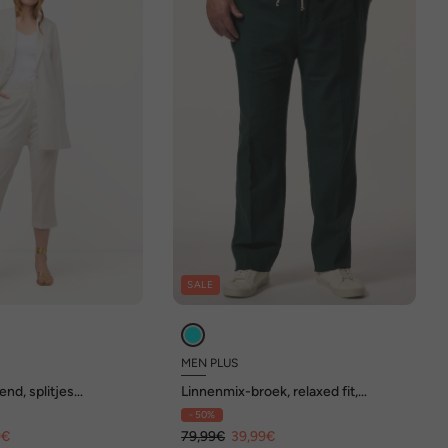
SALE
MEN PLUS
end, splitjes
Linnenmix-broek, relaxed fit,
tische band
elastische tailleband, tot 72
- 50%
9€
79,99€
39,99€