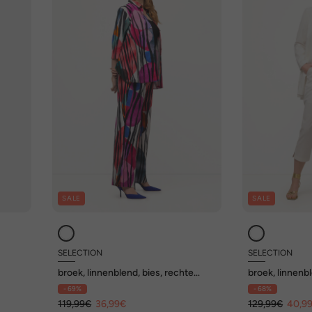
SALE
SALE
SELECTION
SELECTION
broek, linnenblend, bies, rechte
broek, linnenbl
pijpen, elastische band
onderaan, elas
- 69%
- 68%
119,99€
36,99€
129,99€
40,9