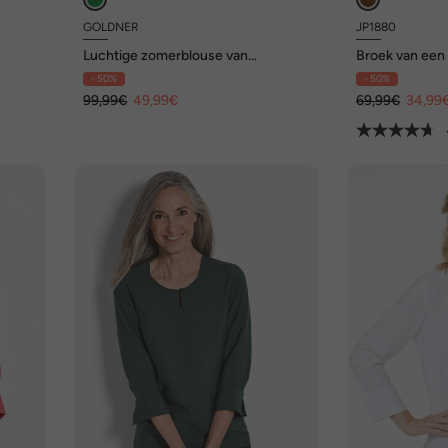
GOLDNER
JP1880
Luchtige zomerblouse van
Broek van een 
onde
linnenmix
tailleband, basi
- 50%
- 50%
99,99€
49,99€
69,99€
34,99