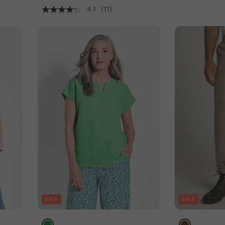
4.1
(11)
SALE
SALE