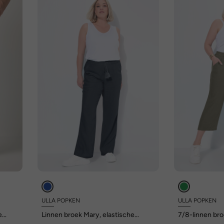
ULLA POPKEN
ULLA POPKEN
e
Linnen broek Mary, elastische
7/8-linnen bro
tailleband, wijde, rechte pijpen
tailleband, natu