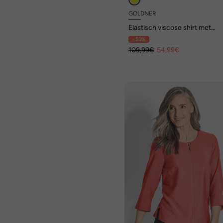
GOLDNER
Elastisch viscose shirt met
veelkleurige all-overprint en r
- 50%
hals
109,99€
54,99€