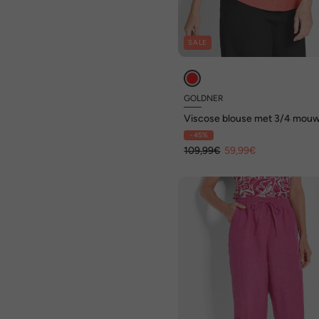
SALE
GOLDNER
Viscose blouse met 3/4 mou
ronde hals
- 45%
109,99€
59,99€