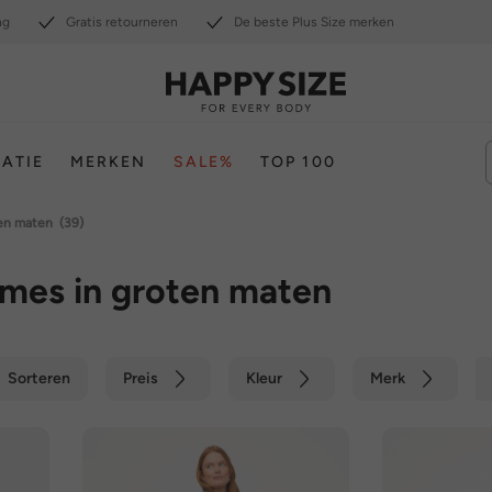
ng
Gratis retourneren
De beste Plus Size merken
RATIE
MERKEN
SALE%
TOP 100
ten maten
(39)
ames in groten maten
Sorteren
Preis
Kleur
Merk