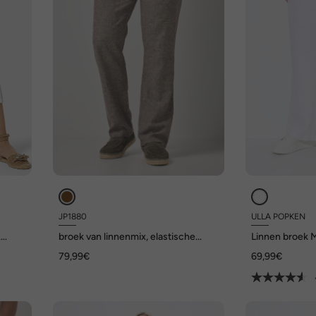
JP1880
ULLA POPKEN
A
broek van linnenmix, elastische
Linnen broek M
instapband, tot 72
tailleband, wij
79,99€
69,99€