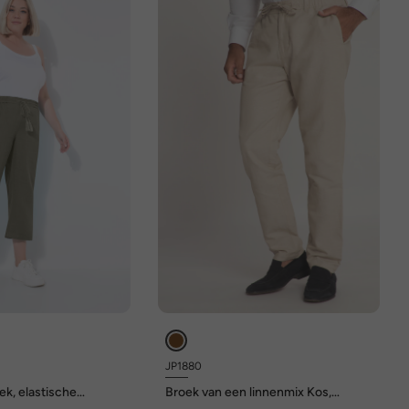
JP1880
ek, elastische
Broek van een linnenmix Kos,
urlijk koel
elastische tailleband, tot maat 72