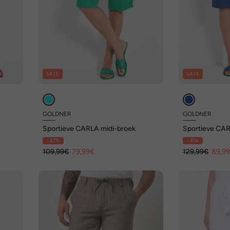
SALE
SALE
GOLDNER
GOLDNER
Sportieve CARLA midi-broek
Sportieve CAR
- 27%
- 31%
109,99€
79,99€
129,99€
89,9