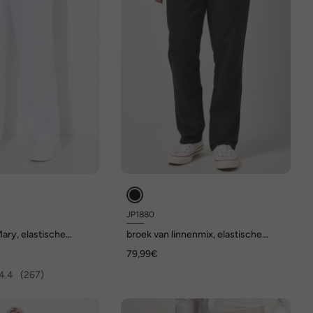
JP1880
ary, elastische
broek van linnenmix, elastische
de, rechte pijpen
instapband, tot 72
79,99€
4.4
(267)