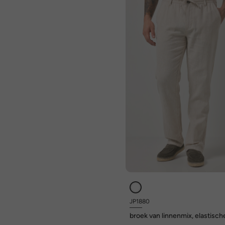
JP1880
broek van linnenmix, elastisch
instapband, tot 72