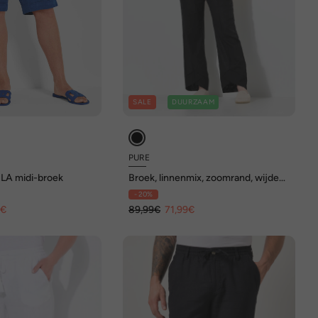
SALE
DUURZAAM
PURE
LA midi-broek
Broek, linnenmix, zoomrand, wijde
broekspijpen, biologisch katoen
- 20%
9€
89,99€
71,99€