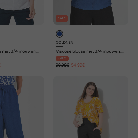
SALE
GOLDNER
e met 3/4 mouwen,
Viscose blouse met 3/4 mouwen,
ronde hals
- 45%
€
99,99€
54,99€