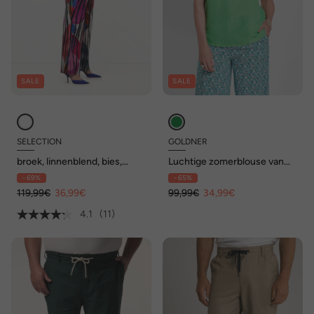
SALE
SALE
SELECTION
GOLDNER
broek, linnenblend, bies,
Luchtige zomerblouse van
rechte pijpen, elastische
linnenmix
- 69%
- 65%
band
119,99€
36,99€
99,99€
34,99€
4.1
(11)