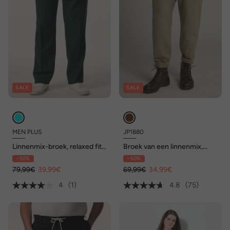
SALE
SALE
MEN PLUS
JP1880
Linnenmix-broek, relaxed fit,
Broek van een linnenmix,
elastische tailleband, tot 72
elastische tailleband, basic fit
- 50%
- 50%
79,99€
39,99€
69,99€
34,99€
4
(1)
4.8
(75)