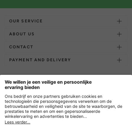
OUR SERVICE
ABOUT US
CONTACT
PAYMENT AND DELIVERY
Overige webwinkels
Nederland
Versleuteling met