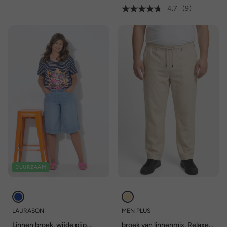
4.7
(9)
DUURZAAM
LAURASON
MEN PLUS
Linnen broek, wijde pijp,
broek van linnenmix, Relaxed