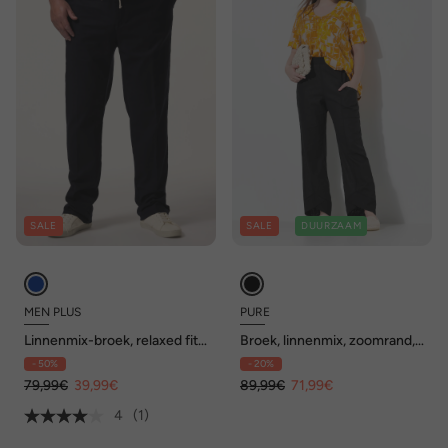
SALE
SALE
DUURZAAM
MEN PLUS
PURE
Linnenmix-broek, relaxed fit,
Broek, linnenmix, zoomrand,
elastische tailleband, tot 72
wijde broekspijpen,
- 50%
- 20%
biologisch katoen
79,99€
39,99€
89,99€
71,99€
4
(1)