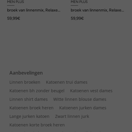
MEN PLUS
MEN PLUS
broek van linnenmix, Relaxed
broek van linnenmix, Relaxed
Fit, elastische tailleband, tot
Fit, elastische tailleband, tot
59,99€
59,99€
8XL
8XL
Aanbevelingen
Linnen broeken
Katoenen trui dames
Katoenen bh zonder beugel
Katoenen vest dames
Linnen shirt dames
Witte linnen blouse dames
Katoenen broek heren
Katoenen jurken dames
Lange jurken katoen
Zwart linnen jurk
Katoenen korte broek heren