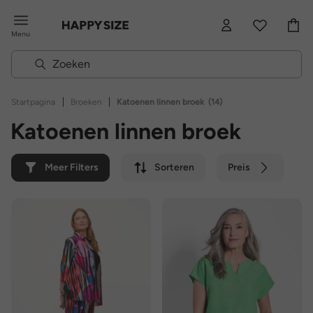
Menu
|
|
Startpagina
Broeken
Katoenen linnen broek
(14)
Katoenen linnen broek
Meer Filters
Sorteren
Preis
Kleur
Merk
Duurzaam