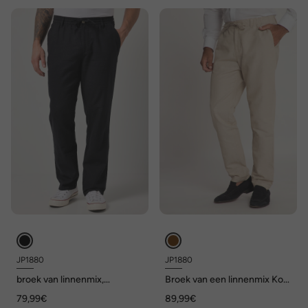
JP1880
JP1880
broek van linnenmix,
Broek van een linnenmix Kos,
elastische instapband, tot 72
elastische tailleband, tot
79,99€
89,99€
maat 72