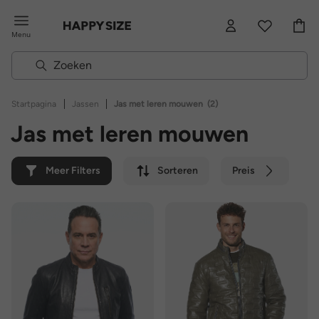
Menu
|
|
Startpagina
Jassen
Jas met leren mouwen
(2)
Jas met leren mouwen
Meer Filters
Sorteren
Preis
Kleur
Merk
Duurzaam