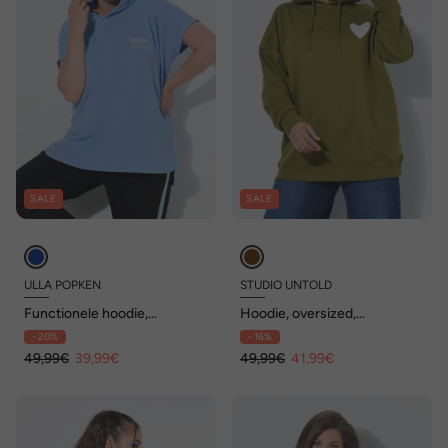
SALE
SALE
ULLA POPKEN
STUDIO UNTOLD
Functionele hoodie,
Hoodie, oversized,
sneldrogend, capuchon,
capuchon, heart prints
- 20%
- 16%
mouwloos
49,99€
39,99€
49,99€
41,99€