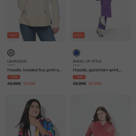
SALE
SALE
LAURASON
ANGEL OF STYLE
Hoodie, hooded trui, print op
Hoodie, gezichten-print,
de achterkant, kangoeroezak
capuchon, lange mouwen
- 66%
- 40%
49,99€
16,99€
59,99€
35,99€