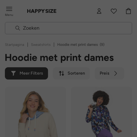
Menu
|
|
Startpagina
Sweatshirts
Hoodie met print dames
(9)
Hoodie met print dames
Meer Filters
Sorteren
Preis
Kleur
Merk
Duurzaam