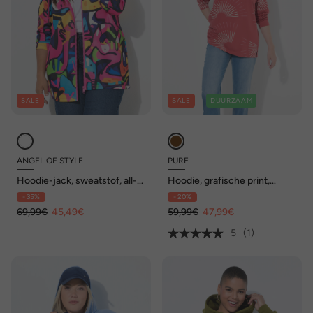
SALE
SALE
DUURZAAM
ANGEL OF STYLE
PURE
Hoodie-jack, sweatstof, all-
Hoodie, grafische print,
over print, capuchon
capuchon, lange mouwen,
- 35%
- 20%
biologisch katoen
69,99€
45,49€
59,99€
47,99€
5
(1)