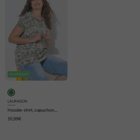
DUURZAAM
LAURASON
Hoodie-shirt, capuchon,
halve mouw
35,99€