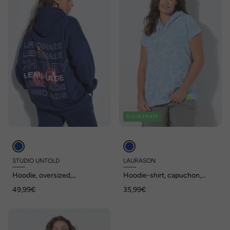
DUURZAAM
STUDIO UNTOLD
LAURASON
Hoodie, oversized,
Hoodie-shirt, capuchon,
limonadeprint, capuchon
halve mouw
49,99€
35,99€