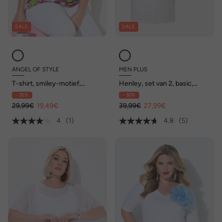
SALE
SALE
ANGEL OF STYLE
MEN PLUS
T-shirt, smiley-motief,
Henley, set van 2, basic,
halflange mouwen
korte mouwen, ronde hals,
- 35%
- 30%
tot 8XL
29,99€
19,49€
39,99€
27,99€
4
(1)
4.8
(5)