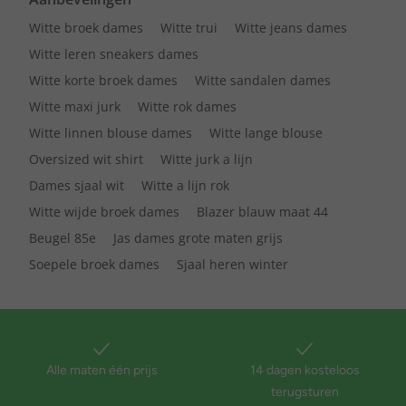
Witte broek dames
Witte trui
Witte jeans dames
Witte leren sneakers dames
Witte korte broek dames
Witte sandalen dames
Witte maxi jurk
Witte rok dames
Witte linnen blouse dames
Witte lange blouse
Oversized wit shirt
Witte jurk a lijn
Dames sjaal wit
Witte a lijn rok
Witte wijde broek dames
Blazer blauw maat 44
Beugel 85e
Jas dames grote maten grijs
Soepele broek dames
Sjaal heren winter
Alle maten één prijs
14 dagen kosteloos
terugsturen