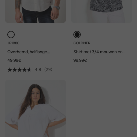
JP1880
GOLDNER
Overhemd, halflange
Shirt met 3/4 mouwen en
mouwen, linnenmix,
paisleyprint
49,99€
99,99€
opstaande kraag, modern fit
4.8
(29)