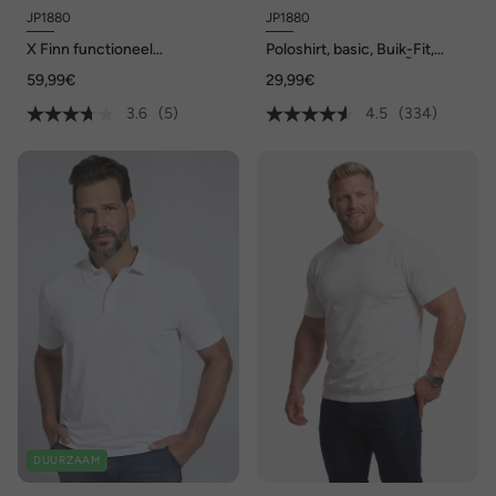
JP1880
JP1880
X Finn functioneel
Poloshirt, basic, Buik-Fit,
onderhemd, halve mouw, tot
korte mouwen, piquÃ©, XXL
59,99€
29,99€
8XL
tot 10XL
3.6
(5)
4.5
(334)
DUURZAAM