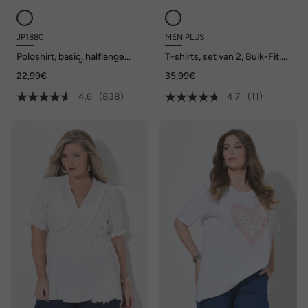
JP1880
MEN PLUS
Poloshirt, basic, halflange
T-shirts, set van 2, Buik-Fit,
mouwen, piquÃ©, tot 10XL
basic, korte mouwen, tot 8XL
22,99€
35,99€
4.6
(838)
4.7
(11)