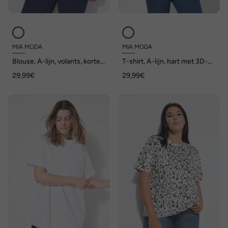
MIA MODA
MIA MODA
Blouse, A-lijn, volants, korte
T-shirt, A-lijn, hart met 3D-
mouw
bloemen en glitters, korte
29,99€
29,99€
mouwen