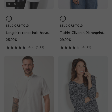
BESTSELLER
STUDIO UNTOLD
STUDIO UNTOLD
Longshirt, ronde hals, halve
T-shirt, Zilveren Dierenprint,
mouwen, lang model
Halflange mouwen
25,99€
29,99€
4.7
(103)
4
(1)