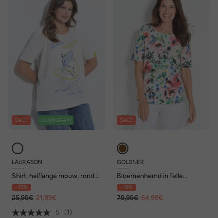
SALE
DUURZAAM
SALE
LAURASON
GOLDNER
Shirt, halflange mouw, ronde
Bloemenhemd in felle
hals, OEKO-TEX Made in
kleuren met halflange
- 15%
- 19%
Green
mouwen
25,99€
21,99€
79,99€
64,99€
5
(1)