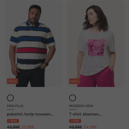
SALE
SALE
MEN PLUS
MODERN VIEW
poloshirt, korte mouwen,
T-shirt, bloemen,
strepen, piquÃ© Buik-Fit, tot
siersteentjes, ronde hals,
- 50%
- 50%
8XL
korte mouwen
45,99€
22,99€
49,99€
24,99€