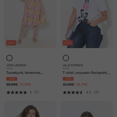
SALE
SALE
VON LANDEN
ULLA POPKEN
Tuniekjurk, linnenmix,
T-shirt, vrouwen-flockprint,
bloemen, opstaande kraag,
ronde hals, halve mouwen
- 20%
- 20%
halve mouwen
99,99€
79,99€
35,99€
28,79€
5
(1)
4.5
(2)