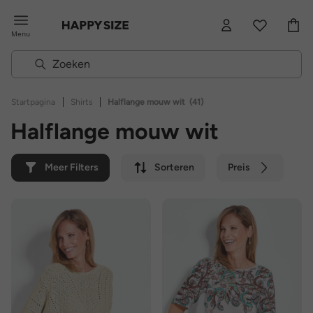
Menu
|
|
Startpagina
Shirts
Halflange mouw wit
(41)
Halflange mouw wit
Meer Filters
Sorteren
Preis
Kleur
Merk
Duurzaam