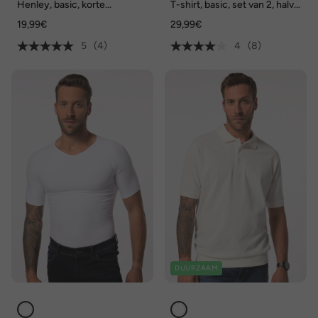
Henley, basic, korte
T-shirt, basic, set van 2, halve
mouwen, ronde hals, tot 8XL
mouwen, ronde hals, tot 8XL
19,99€
29,99€
5
(4)
4
(8)
DUURZAAM