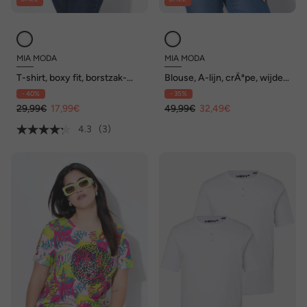
MIA MODA
MIA MODA
T-shirt, boxy fit, borstzak-
Blouse, A-lijn, crÃªpe, wijde
print met glitter
halflange mouwen
- 40%
- 35%
29,99€
17,99€
49,99€
32,49€
4.3
(3)