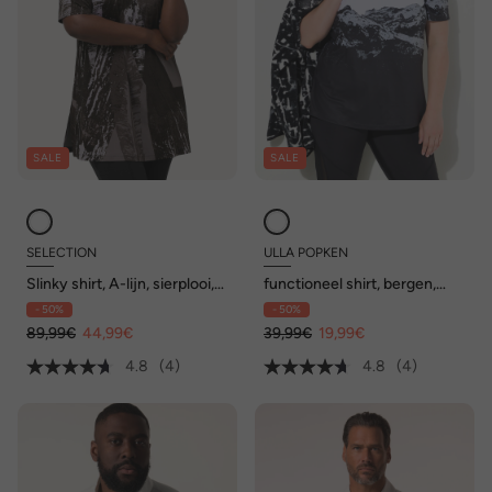
SALE
SALE
SELECTION
ULLA POPKEN
Slinky shirt, A-lijn, sierplooi,
functioneel shirt, bergen,
V-hals, halflange mouwen
ronde hals, korte mouwen,
- 50%
- 50%
gerecycled
89,99€
44,99€
39,99€
19,99€
4.8
(4)
4.8
(4)