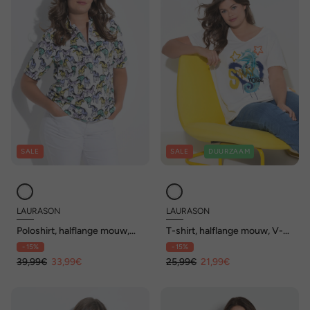
SALE
SALE
DUURZAAM
LAURASON
LAURASON
Poloshirt, halflange mouw,
T-shirt, halflange mouw, V-
opstaande kraag
hals, OEKO-TEX MIG
- 15%
- 15%
39,99€
33,99€
25,99€
21,99€