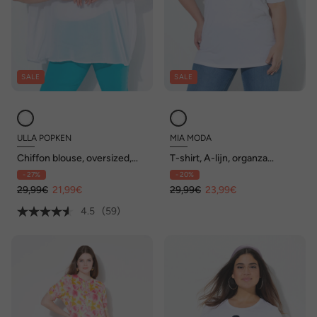
SALE
SALE
ULLA POPKEN
MIA MODA
Chiffon blouse, oversized,
T-shirt, A-lijn, organza
ronde hals, halve mouwen
bloemen, halve mouw
- 27%
- 20%
29,99€
21,99€
29,99€
23,99€
4.5
(59)