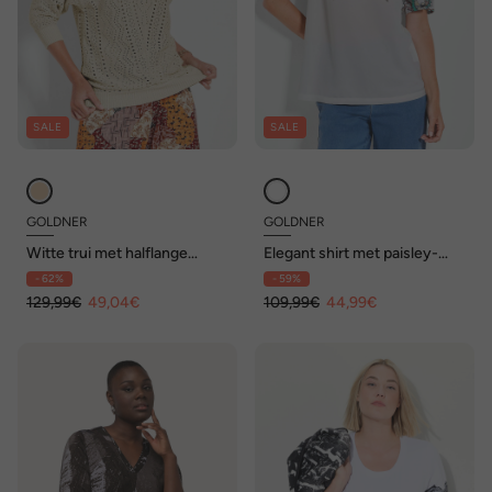
SALE
SALE
GOLDNER
GOLDNER
Witte trui met halflange
Elegant shirt met paisley-
mouwen
motief
- 62%
- 59%
129,99€
49,04€
109,99€
44,99€