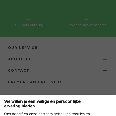
SSL versleuteling
Levering aan wensadres
OUR SERVICE
ABOUT US
CONTACT
PAYMENT AND DELIVERY
Overige webwinkels
Nederland