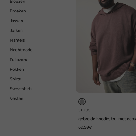
Bloezen
Broeken
Jassen
Jurken
Mantels
Nachtmode
Pullovers
Rokken
Shirts
Sweatshirts
Vesten
STHUGE
gebreide hoodie, trui met cap
tot 7XL
69,99€