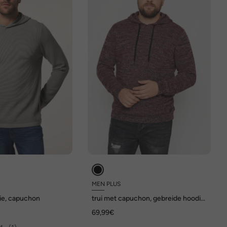
MEN PLUS
ie, capuchon
trui met capuchon, gebreide hoodie,
gemêleerd breisel, tot 8XL
69,99€