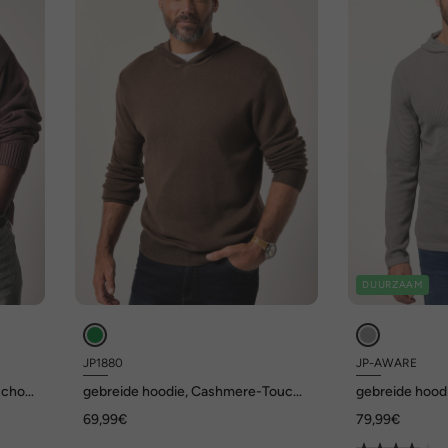
DUURZAAM
JP1880
JP-AWARE
uchon,
gebreide hoodie, Cashmere-Touch
gebreide hood
fijn breisel, capuchon, tot 7XL
69,99€
79,99€