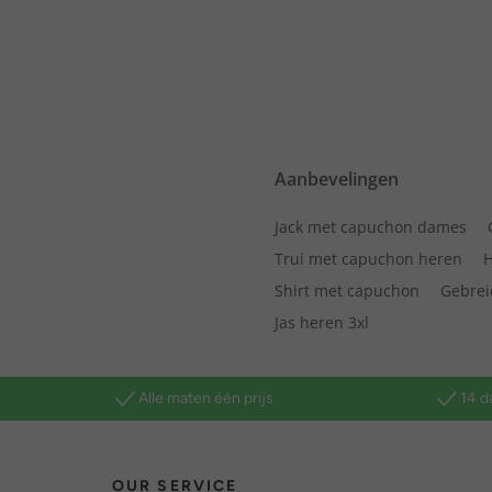
Aanbevelingen
Jack met capuchon dames
Trui met capuchon heren
H
Shirt met capuchon
Gebrei
Jas heren 3xl
Alle maten één prijs
14 d
OUR SERVICE