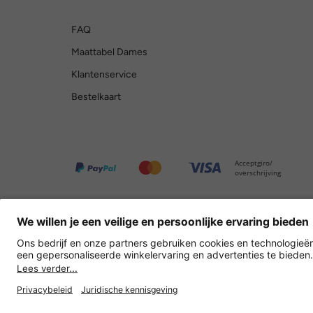
FAQ
Maattabel Dames
Klantenservice
Bestelkaart
Acceptgiro/
overschrijving
Overige webwinkels
Nederland
Privacy
Verkoopvoorwaarden
Herroepingsrecht