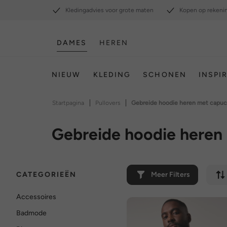
Kledingadvies voor grote maten
Kopen op rekeni
DAMES
HEREN
NIEUW
KLEDING
SCHONEN
INSPI
|
|
Startpagina
Pullovers
Gebreide hoodie heren met capu
Gebreide hoodie heren
CATEGORIEËN
Meer Filters
Accessoires
Badmode