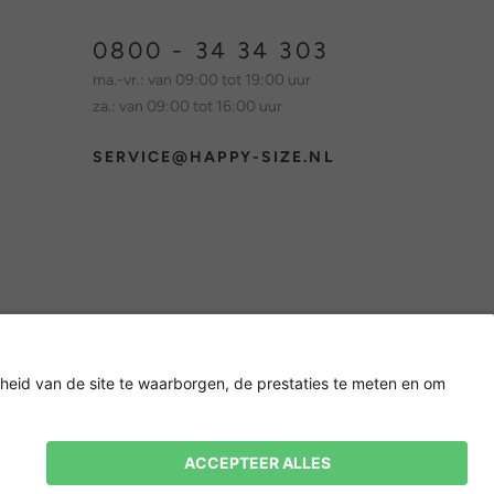
0800 - 34 34 303
ma.-vr.: van 09:00 tot 19:00 uur
za.: van 09:00 tot 16:00 uur
SERVICE@HAPPY-SIZE.NL
Nieuwsbrief
15% korting op je volgende
bestelling! 👈
Aanmelden