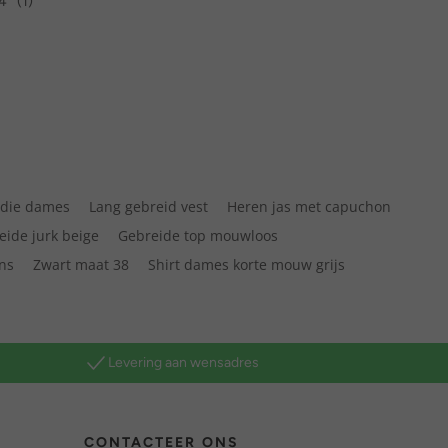
4
(1)
odie dames
Lang gebreid vest
Heren jas met capuchon
eide jurk beige
Gebreide top mouwloos
ns
Zwart maat 38
Shirt dames korte mouw grijs
Levering aan wensadres
CONTACTEER ONS