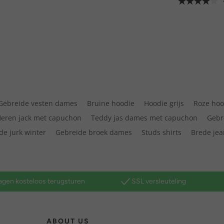
Gebreide vesten dames
Bruine hoodie
Hoodie grijs
Roze ho
eren jack met capuchon
Teddy jas dames met capuchon
Gebr
de jurk winter
Gebreide broek dames
Studs shirts
Brede jea
agen kosteloos terugsturen
SSL versleuteling
ABOUT US