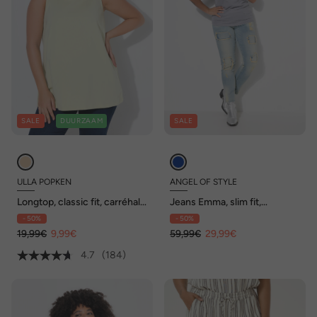
SALE
DUURZAAM
SALE
ULLA POPKEN
ANGEL OF STYLE
Longtop, classic fit, carréhals,
Jeans Emma, slim fit,
mouwloos
destroyed, beige denim
- 50%
- 50%
19,99€
9,99€
59,99€
29,99€
4.7
(184)