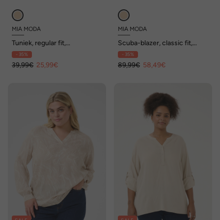
MIA MODA
MIA MODA
Tuniek, regular fit,
Scuba-blazer, classic fit,
kaartenpatroon
safariprint
- 35%
- 35%
39,99€
25,99€
89,99€
58,49€