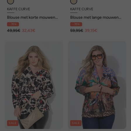
KAFFE CURVE
KAFFE CURVE
Blouse met korte mouwen
Blouse met lange mouwen
Regular fit
Regular fit
- 35%
- 35%
49,95€
32,43€
59,95€
39,15€
SALE
SALE