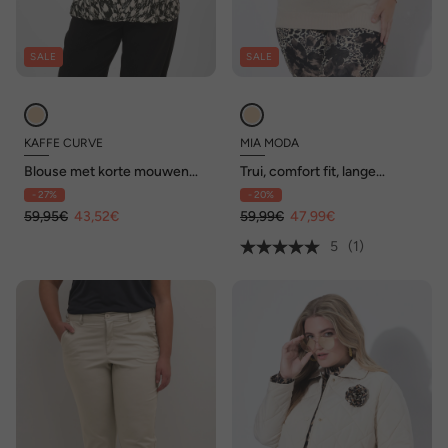
SALE
SALE
KAFFE CURVE
MIA MODA
Blouse met korte mouwen
Trui, comfort fit, lange
Regular fit
mouwen met 3S-applicaties
- 27%
- 20%
59,95€
43,52€
59,99€
47,99€
5
(1)