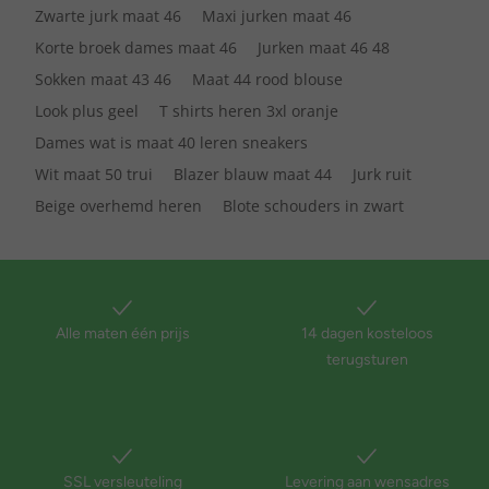
Zwarte jurk maat 46
Maxi jurken maat 46
Korte broek dames maat 46
Jurken maat 46 48
Sokken maat 43 46
Maat 44 rood blouse
Look plus geel
T shirts heren 3xl oranje
Dames wat is maat 40 leren sneakers
Wit maat 50 trui
Blazer blauw maat 44
Jurk ruit
Beige overhemd heren
Blote schouders in zwart
Alle maten één prijs
14 dagen kosteloos
terugsturen
SSL versleuteling
Levering aan wensadres