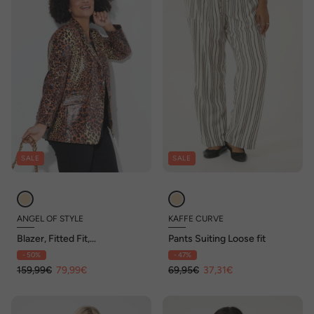
SALE
SALE
ANGEL OF STYLE
KAFFE CURVE
Blazer, Fitted Fit,
Pants Suiting Loose fit
luipaardmotief, lange
- 50%
- 47%
mouwen
159,99€
79,99€
69,95€
37,31€