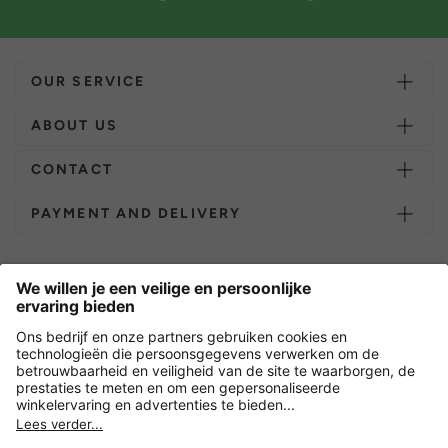
OUR SERVICE
ABOUT US
CONTACT
PAYMENT AND DELIVERY
Overige webwinkels
Nederland
Versleuteling met