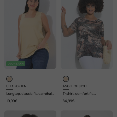
DUURZAAM
ULLA POPKEN
ANGEL OF STYLE
Longtop, classic fit, carréhals,
T-shirt, comfort fit,
mouwloos
woestijnmotief, korte mouw
19,99€
34,99€