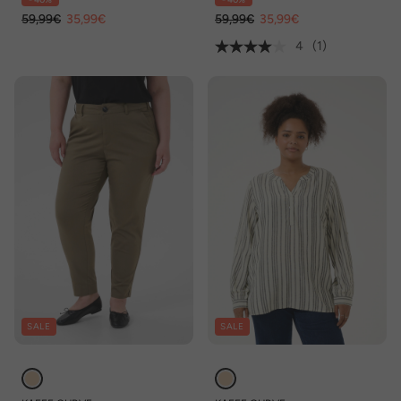
tailleband
59,99€
35,99€
59,99€
35,99€
4
(1)
SALE
SALE