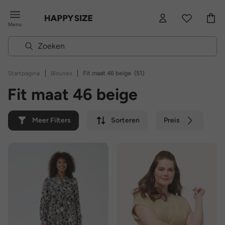
Menu
|
|
Startpagina
Blouses
Fit maat 46 beige
(51)
Fit maat 46 beige
Meer Filters
Sorteren
Preis
Kleur
Merk
Duurzaam