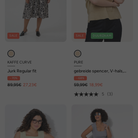
SALE
SALE
DUURZAAM
KAFFE CURVE
PURE
Jurk Regular fit
gebreide spencer, V-hals,
mouwloos, biologisch katoen
- 70%
- 68%
89,95€
27,23€
59,99€
18,99€
5
(3)