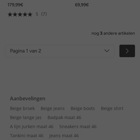
rozenprint
imitatieleer, ronde hals, lange
179,99€
69,99€
mouwen
5
(7)
nog
3
andere artikelen
Pagina 1 van 2
Aanbevelingen
Beige broek
Beige jeans
Beige boots
Beige shirt
Beige lange jas
Badpak maat 46
A lijn jurken maat 46
Sneakers maat 46
Tankini maat 46
Jeans maat 46