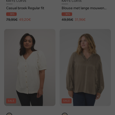
KAFFE CURVE
KAFFE CURVE
Casual broek Regular fit
Blouse met lange mouwen
Loose fit
- 38%
- 36%
79,95€
49,20€
49,95€
31,96€
SALE
SALE