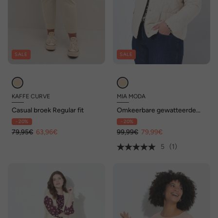
SALE
SALE
KAFFE CURVE
MIA MODA
Casual broek Regular fit
Omkeerbare gewatteerde
jas, Classic Fit, drukknopen,
- 20%
- 20%
lange mouwen
79,95€
63,96€
99,99€
79,99€
5
(1)