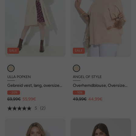
SALE
SALE
ULLA POPKEN
ANGEL OF STYLE
Gebreid vest, lang, oversized,
Overhemdblouse, Oversized
open model, ruiten
Fit, met linnen, franjes
- 20%
- 10%
69,99€
55,99€
49,99€
44,99€
5
(2)