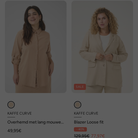
SALE
KAFFE CURVE
KAFFE CURVE
Overhemd met lang mouwen
Blazer Loose fit
Regular fit
- 40%
49,95€
129,95€
77,97€