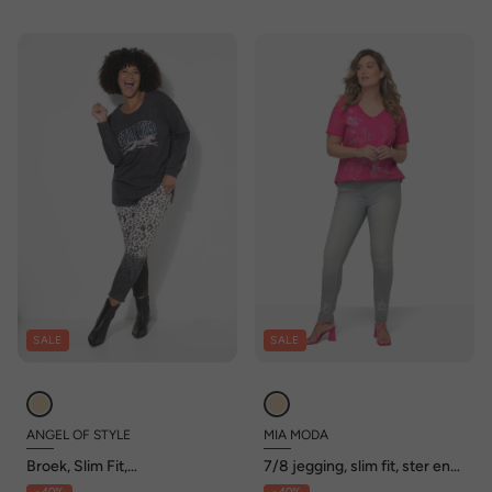
SALE
SALE
ANGEL OF STYLE
MIA MODA
Broek, Slim Fit,
7/8 jegging, slim fit, ster en
luipaardpatroon, 4-pocket
parels bij de zoom, elastische
- 40%
- 40%