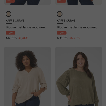
SALE
SALE
KAFFE CURVE
KAFFE CURVE
Blouse met lange mouwen
Blouse met lange mouwen
Regular fit
Loose fit
- 30%
- 30%
44,95€
31,46€
49,95€
34,73€