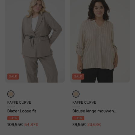
SALE
SALE
KAFFE CURVE
KAFFE CURVE
Blazer Loose fit
Blouse lange mouwen
Regular fit
- 41%
- 41%
109,95€
64,87€
39,95€
23,63€