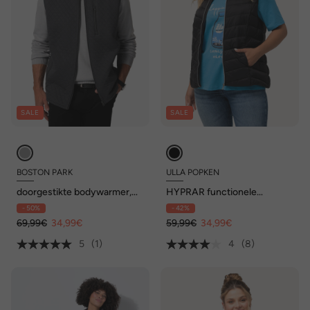
SALE
SALE
BOSTON PARK
ULLA POPKEN
doorgestikte bodywarmer,
HYPRAR functionele
opstaande kraag, tot 52/54 /
doorgestikte bodywarmer,
- 50%
- 42%
84/86
waterafstotend, ritszakken
69,99€
34,99€
59,99€
34,99€
5
(1)
4
(8)