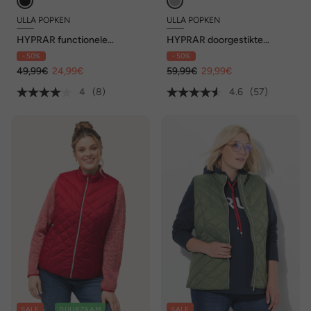
ULLA POPKEN
ULLA POPKEN
HYPRAR functionele
HYPRAR doorgestikte
doorgestikte bodywarmer,
bodywarmer,
- 50%
- 50%
waterafstotend, gerecycled
waterafstotend, opstaande
49,99€
24,99€
kraag, gerecycled
59,99€
29,99€
4
(8)
4.6
(57)
SALE
DUURZAAM
SALE