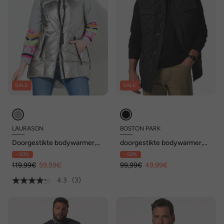
SALE
SALE
LAURASON
BOSTON PARK
Doorgestikte bodywarmer,
doorgestikte bodywarmer,
doorgestikte kraag,
overhemdkraag, tot 8XL
- 50%
- 50%
tweewegrits
119,99€
59,99€
99,99€
49,99€
4.3
(3)