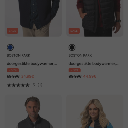
SALE
SALE
BOSTON PARK
BOSTON PARK
doorgestikte bodywarmer,
doorgestikte bodywarmer,
opstaande kraag, tot 52/54 /
opstaande kraag, tot 8XL
- 50%
- 50%
84/86
69,99€
34,99€
89,99€
44,99€
5
(1)