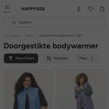
Menu
|
|
Startpagina
Vesten
Doorgestikte bodywarmer
(130)
Doorgestikte bodywarmer
Meer Filters
Sorteren
Preis
Kleur
Merk
Duurzaam