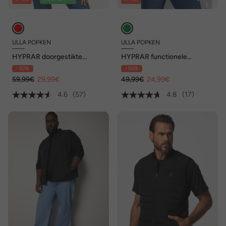
ULLA POPKEN
ULLA POPKEN
HYPRAR doorgestikte
HYPRAR functionele
bodywarmer,
doorgestikte bodywarmer,
- 50%
- 50%
waterafstotend, opstaande
waterafstotend, opstaande
kraag, gerecycled
59,99€
29,99€
kraag
49,99€
24,99€
4.6
(57)
4.8
(17)