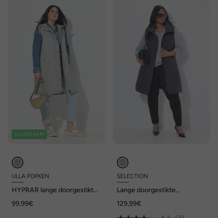
DUURZAAM
ULLA POPKEN
SELECTION
HYPRAR lange doorgestikte
Lange doorgestikte
bodywarmer,
bodywarmer, A-lijn,
99,99€
129,99€
waterafstotend,
opstaande kraag, drukknopen
tweerichtingsrits
aan de zijkant