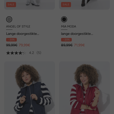
SALE
SALE
ANGEL OF STYLE
MIA MODA
Lange doorgestikte
lange doorgestikte
bodywarmer, A-lijn,
bodywarmer, gebloemd
- 20%
- 20%
capuchon
doorgestikt motief,
99,99€
79,99€
capuchon, 2-weg rits
89,99€
71,99€
4.2
(5)