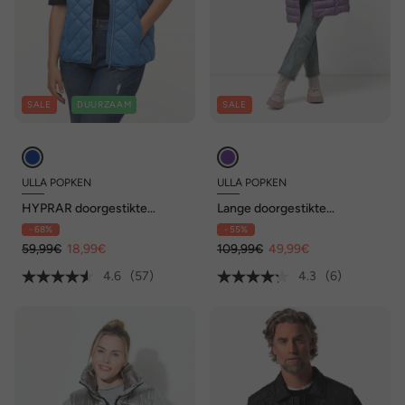
SALE
DUURZAAM
SALE
ULLA POPKEN
ULLA POPKEN
HYPRAR doorgestikte
Lange doorgestikte
bodywarmer,
bodywarmer, capuchon, rits
- 68%
- 55%
waterafstotend, opstaande
aan de zijkanten, opstaande
kraag, gerecycled
59,99€
18,99€
kraag
109,99€
49,99€
4.6
(57)
4.3
(6)