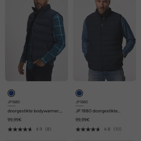
JP1880
JP1880
doorgestikte bodywarmer,
JP 1880 doorgestikte
outdoor, opstaande kraag,
bodywarmer, technodaune,
99,99€
99,99€
rits, tot 8XL
opstaande kraag, tot 8XL
4.9
(8)
4.8
(10)