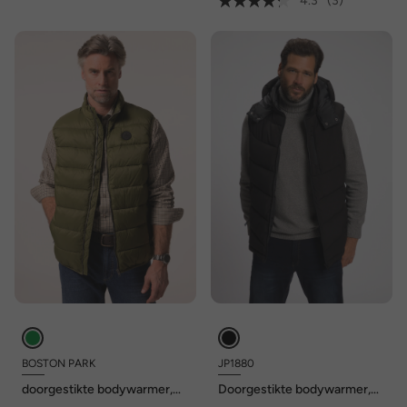
4.3
(3)
BOSTON PARK
JP1880
doorgestikte bodywarmer,
Doorgestikte bodywarmer,
opstaande kraag, zakken, tot
DownTouch-vulling,