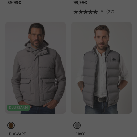
89,99€
99,99€
84/86
capuchon
5
(27)
DUURZAAM
JP-AWARE
JP1880