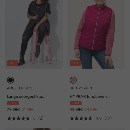
SALE
SALE
ANGEL OF STYLE
ULLA POPKEN
Lange doorgestikte
HYPRAR functionele
bodywarmer, sterrenmotief
doorgestikte bodywarmer,
- 35%
- 30%
waterafstotend, opstaande
79,99€
51,99€
kraag
49,99€
34,99€
5
(2)
4.8
(17)