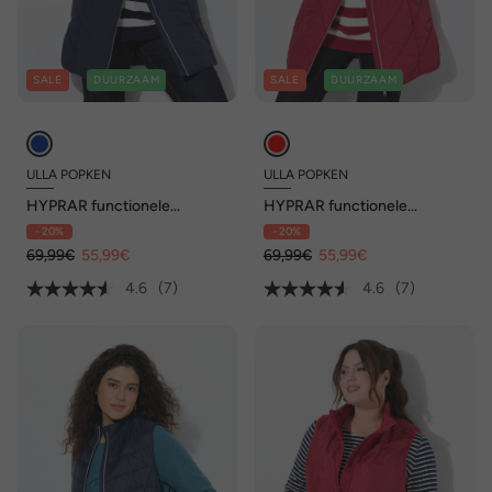
SALE
DUURZAAM
SALE
DUURZAAM
ULLA POPKEN
ULLA POPKEN
HYPRAR functionele
HYPRAR functionele
doorgestikte bodywarmer,
doorgestikte bodywarmer,
- 20%
- 20%
waterafstotend, capuchon
waterafstotend, capuchon
69,99€
55,99€
69,99€
55,99€
4.6
(7)
4.6
(7)