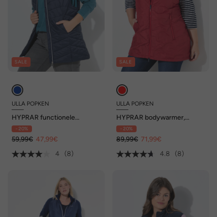
SALE
SALE
ULLA POPKEN
ULLA POPKEN
HYPRAR functionele
HYPRAR bodywarmer,
doorgestikte bodywarmer,
waterafstotend, opstaande
- 20%
- 20%
waterafstotend, ritszakken
kraag, 2-wegrits
59,99€
47,99€
89,99€
71,99€
4
(8)
4.8
(8)