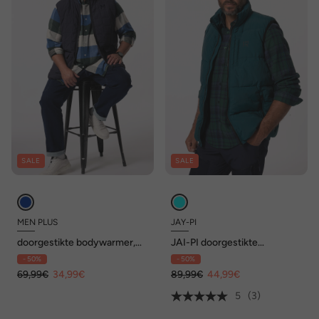
SALE
SALE
MEN PLUS
JAY-PI
doorgestikte bodywarmer,
JAI-PI doorgestikte
college-kraag, tot 8XL
bodywarmer, outdoor,
- 50%
- 50%
waterafstotend, tot 7XL
69,99€
34,99€
89,99€
44,99€
5
(3)