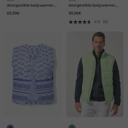
doorgestikte bodywarmer,
doorgestikte bodywarmer,
gerecyclede materialen, tot
outdoor, opstaande kraag,
69,99€
99,99€
7XL
rits, tot 8XL
4.9
(8)