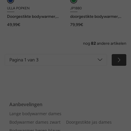
ULLA POPKEN
JP1880
Doorgestikte bodywarmer,
doorgestikte bodywarmer,
bloemen, strikbandje,
opstaande kraag, rits,
49,99€
79,99€
mouwloos
donslook, tot 7XL
nog
82
andere artikelen
Pagina 1 van 3
Aanbevelingen
Lange bodywarmer dames
Bodywarmer dames zwart
Doorgestikte jas dames
Bodywarmer heren blauw