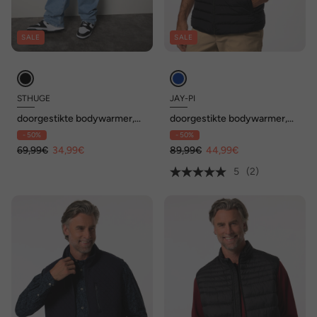
SALE
SALE
STHUGE
JAY-PI
doorgestikte bodywarmer,
doorgestikte bodywarmer,
opstaande kraag, gerecycled,
golf, collegekraag
- 50%
- 50%
tot 8XL
69,99€
34,99€
89,99€
44,99€
5
(2)