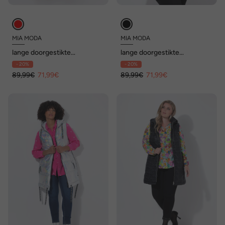
MIA MODA
MIA MODA
lange doorgestikte
lange doorgestikte
bodywarmer, gebloemd
bodywarmer, doorgestikte
- 20%
- 20%
doorgestikt motief,
en geweven stof, 2-weg rits
capuchon, 2-weg rits
89,99€
71,99€
89,99€
71,99€