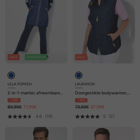
SALE
DUURZAAM
SALE
ULLA POPKEN
LAURASON
2-in-1-mantel, afneembare
Doorgestikte bodywarmer,
mouwen, opstaande kraag,
opstaande kraag
- 20%
- 15%
gerecycled
89,99€
71,99€
79,99€
67,99€
4.6
(19)
5
(2)