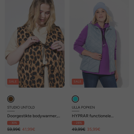
SALE
SALE
STUDIO UNTOLD
ULLA POPKEN
Doorgestikte bodywarmer,
HYPRAR functionele
A-lijn, luipaard, sluiting met
doorgestikte bodywarmer,
- 30%
- 28%
bandjes
waterafstotend, opstaande
59,99€
41,99€
kraag
49,99€
35,99€