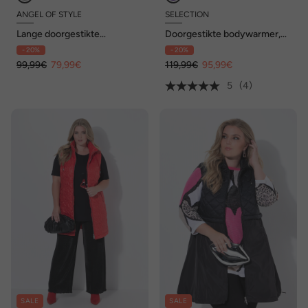
ANGEL OF STYLE
SELECTION
Lange doorgestikte
Doorgestikte bodywarmer,
bodywarmer, Regular Fit,
opstaande kraag, cup
- 20%
- 20%
luipaard-sierbandjes
mouwen, zijdelingse
99,99€
79,99€
drukknopen
119,99€
95,99€
5
(4)
SALE
SALE