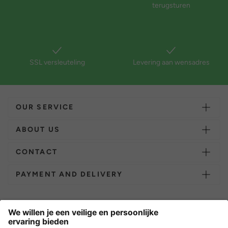
terugsturen
SSL versleuteling
Levering aan wensadres
OUR SERVICE
ABOUT US
CONTACT
PAYMENT AND DELIVERY
Overige webwinkels
Nederland