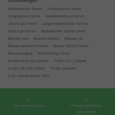
Aanbevelingen
Winterjassen heren
Tussenjassen heren
Longsleeves heren
Gewatteerde jas heren
Zwarte jas heren
Lange bodywarmer dames
Fleece jas heren
Bodywarmer dames zwart
Blauwe vest
Blauwe blazers
Blauwe jas
Blauw overhemd heren
Blauw colbert heren
Blauw badpak
Feestkleding heren
Broek heren 5xl pyjama
T shirt xl 1 2 mouw
Lange rok met zakken
Troyer pullover
A lijn dames paars shirt
Alle maten één prijs
14 dagen kosteloos
terugsturen