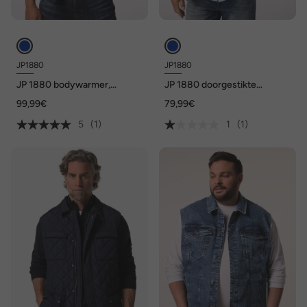
JP1880
JP1880
JP 1880 bodywarmer,
JP 1880 doorgestikte
outdoor, teddyvoering,
bodywarmer, outdoor,
99,99€
79,99€
opstaande kraag, tot 7XL
opstaande kraag, tot 8XL
5
(1)
1
(1)