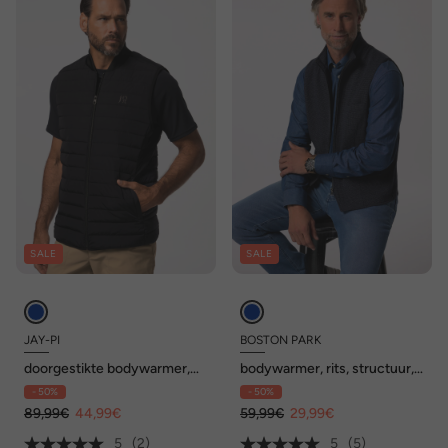
SALE
SALE
JAY-PI
BOSTON PARK
doorgestikte bodywarmer,
bodywarmer, rits, structuur,
golf, collegekraag
tot 52/72
- 50%
- 50%
89,99€
44,99€
59,99€
29,99€
5
(2)
5
(5)