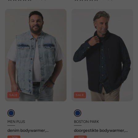
SALE
SALE
MEN PLUS
BOSTON PARK
denim bodywarmer,
doorgestikte bodywarmer,
knoopsluiting, tot 8XL
opstaande kraag, tot 52/54 /
- 50%
- 50%