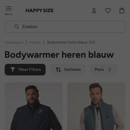
Menu
|
|
Startpagina
Vesten
Bodywarmer heren blauw
(21)
Bodywarmer heren blauw
Meer Filters
Sorteren
Preis
Kleur
Merk
Duurzaam