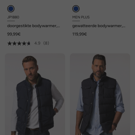
JP1880
MEN PLUS
doorgestikte bodywarmer,
gewatteerde bodywarmer,
outdoor, opstaande kraag,
capuchon, ritszakken, tot
99,99€
119,99€
rits, tot 8XL
8XL
4.9
(8)