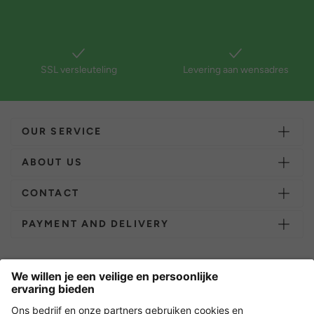
SSL versleuteling
Levering aan wensadres
OUR SERVICE
ABOUT US
CONTACT
PAYMENT AND DELIVERY
Overige webwinkels
Nederland