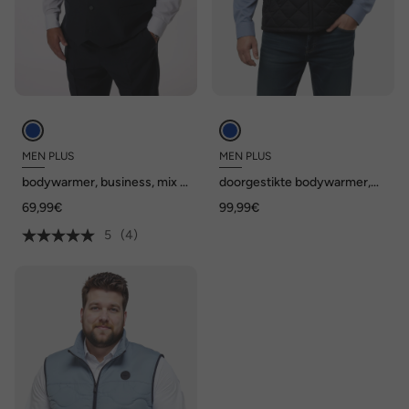
MEN PLUS
MEN PLUS
bodywarmer, business, mix &
doorgestikte bodywarmer,
match, Porto, tot maat 82/41
opstaande kraag, tot 8 XL
69,99€
99,99€
5
(4)