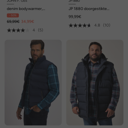
JOHN F. GEE
JP1880
denim bodywarmer,
JP 1880 doorgestikte
stonewashed, 4 zakken, tot
bodywarmer, technodaune,
- 50%
99,99€
84/86
opstaande kraag, tot 8XL
69,99€
34,99€
4.8
(10)
4
(5)