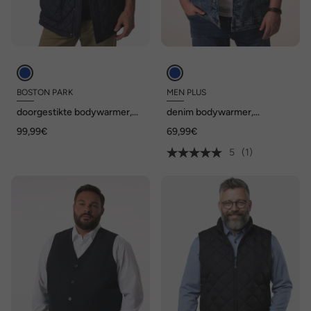
BOSTON PARK
MEN PLUS
doorgestikte bodywarmer,
denim bodywarmer,
overhemdkraag, tot 8XL
knoopsluiting, tot 8XL
99,99€
69,99€
5
(1)