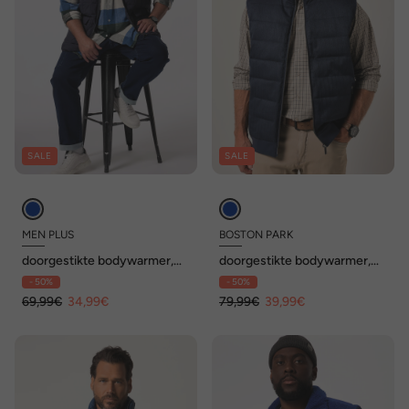
SALE
SALE
MEN PLUS
BOSTON PARK
doorgestikte bodywarmer,
doorgestikte bodywarmer,
college-kraag, tot 8XL
two-tone materiaal met
- 50%
- 50%
structuur, rits, tot 84/86
69,99€
34,99€
79,99€
39,99€