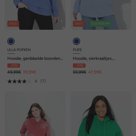
SALE
SALE
DUURZAAM
ULLA POPKEN
PURE
Hoodie, geribbelde boorden,
Hoodie, sierkraaltjes,
capuchon, lange mouwen
capuchon, lange mouwen,
- 20%
- 20%
biologisch katoen
49,99€
39,99€
59,99€
47,99€
4
(7)