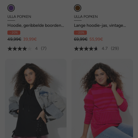
ULLA POPKEN
ULLA POPKEN
Hoodie, geribbelde boorden,
Lange hoodie-jas, vintage
capuchon, lange mouwen
look, A-lijn, capuchon
- 20%
- 20%
49,99€
39,99€
69,99€
55,99€
4
(7)
4.7
(29)