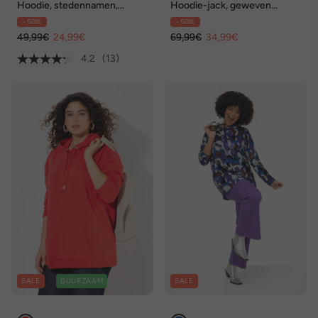
Hoodie, stedennamen,
Hoodie-jack, geweven
capuchon, lange mouwen
inzetstukken, capuchon,
- 50%
- 50%
tweewegrits
49,99€
24,99€
69,99€
34,99€
4.2
(13)
SALE
DUURZAAM
SALE