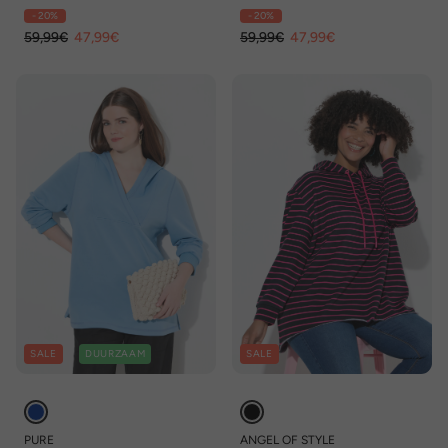
kleurige strikbandjes
kleurige strikbandjes
- 20%
- 20%
59,99€
47,99€
59,99€
47,99€
SALE
DUURZAAM
SALE
PURE
ANGEL OF STYLE