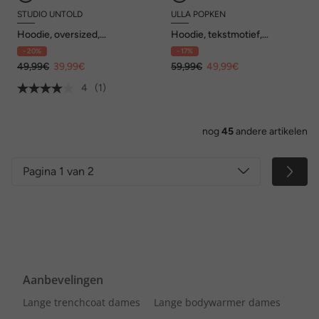
STUDIO UNTOLD
ULLA POPKEN
Hoodie, oversized,
Hoodie, tekstmotief,
strikjesprint, capuchon
capuchon, lange mouwen
- 20%
- 17%
49,99€
39,99€
59,99€
49,99€
4
(1)
nog
45
andere artikelen
Pagina 1 van 2
Aanbevelingen
Lange trenchcoat dames
Lange bodywarmer dames