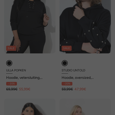
SALE
SALE
ULLA POPKEN
STUDIO UNTOLD
Hoodie, vetersluiting,
Hoodie, oversized,
capuchon, dwarsnaad, lange
decoratieve kralen,
- 20%
- 20%
mouwen
capuchon
69,99€
55,99€
59,99€
47,99€