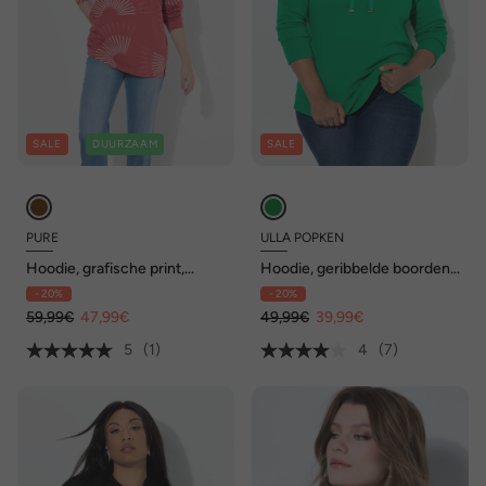
SALE
DUURZAAM
SALE
PURE
ULLA POPKEN
Hoodie, grafische print,
Hoodie, geribbelde boorden,
capuchon, lange mouwen,
capuchon, lange mouwen
- 20%
- 20%
biologisch katoen
59,99€
47,99€
49,99€
39,99€
5
(1)
4
(7)