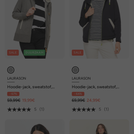
SALE
DUURZAAM
SALE
LAURASON
LAURASON
Hoodie-jack, sweatstof,
Hoodie-jack, sweatstof,
capuchon met binnenkant
teddy binnenkant, capuchon,
- 67%
- 64%
van teddy, lange mouw, van
lange raglanmouw
gerecycled polyester
59,99€
19,99€
69,99€
24,99€
5
(1)
5
(1)