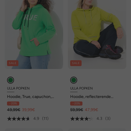
SALE
SALE
ULLA POPKEN
ULLA POPKEN
Hoodie, True, capuchon,
Hoodie, reflecterende
koord, zakken, lange mouwen
biezen, capuchon, ritszak,
- 20%
- 20%
lange mouwen
49,99€
39,99€
59,99€
47,99€
4.9
(11)
4.3
(3)