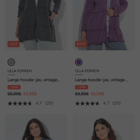
SALE
SALE
ULLA POPKEN
ULLA POPKEN
Lange hoodie-jas, vintage
Lange hoodie-jas, vintage
look, A-lijn, capuchon
look, A-lijn, capuchon
- 20%
- 20%
69,99€
55,99€
69,99€
55,99€
4.7
(29)
4.7
(29)