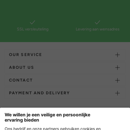
SSL versleuteling
Levering aan wensadres
OUR SERVICE
ABOUT US
CONTACT
PAYMENT AND DELIVERY
Overige webwinkels
Nederland