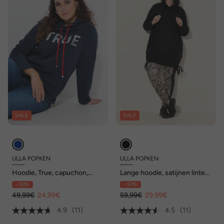
SALE
SALE
ULLA POPKEN
ULLA POPKEN
Hoodie, True, capuchon,
Lange hoodie, satijnen linten,
koord, zakken, lange mouwen
capuchon, lange mouwen
- 50%
- 50%
49,99€
24,99€
59,99€
29,99€
4.9
(11)
4.5
(11)