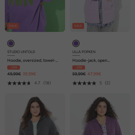
SALE
SALE
STUDIO UNTOLD
ULLA POPKEN
Hoodie, oversized, towel-
Hoodie-jack, open
statementprint, capuchon
afgewerkte kanten,
- 20%
- 20%
capuchon, V-hals, lange
49,99€
39,99€
mouw
59,99€
47,99€
4.7
(18)
5
(2)