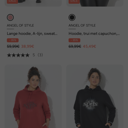
SALE
SALE
ANGEL OF STYLE
ANGEL OF STYLE
Lange hoodie, A-lijn, sweater,
Hoodie, trui met capuchon,
patchprint, capuchon
metallic effect, pailletten
- 35%
- 35%
59,99€
38,99€
69,99€
45,49€
5
(3)