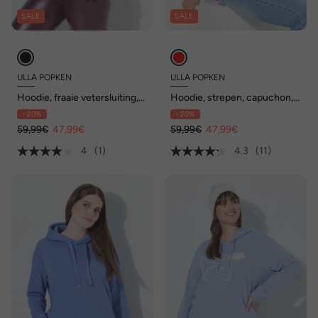
SALE
SALE
ULLA POPKEN
ULLA POPKEN
Hoodie, fraaie vetersluiting,
Hoodie, strepen, capuchon,
capuchon, lange mouwen
kangoeroezak, lange
- 20%
- 20%
mouwen
59,99€
47,99€
59,99€
47,99€
4
(1)
4.3
(11)