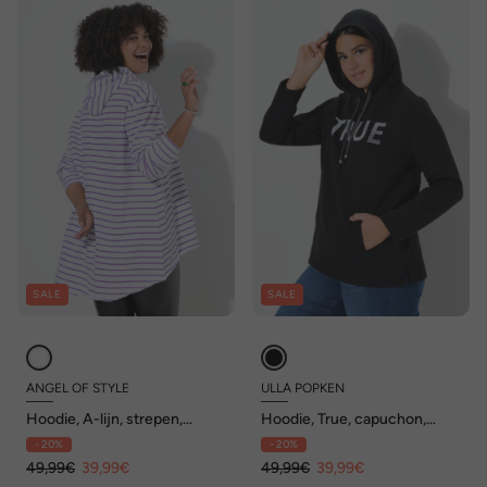
SALE
SALE
ANGEL OF STYLE
ULLA POPKEN
Hoodie, A-lijn, strepen,
Hoodie, True, capuchon,
capuchon
koord, zakken, lange mouwen
- 20%
- 20%
49,99€
39,99€
49,99€
39,99€