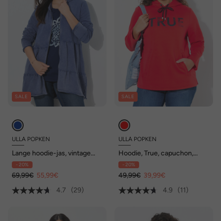
SALE
SALE
ULLA POPKEN
ULLA POPKEN
Lange hoodie-jas, vintage
Hoodie, True, capuchon,
look, A-lijn, capuchon
koord, zakken, lange mouwen
- 20%
- 20%
69,99€
55,99€
49,99€
39,99€
4.7
(29)
4.9
(11)