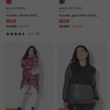
ULLA POPKEN
ANGEL OF STYLE
Hoodie, tekstmotief,
Hoodie, gezichten-print,
oversized, capuchon, lange
capuchon, lange mouwen
- 40%
- 40%
mouwen
49,99€
29,99€
59,99€
35,99€
4.4
(9)