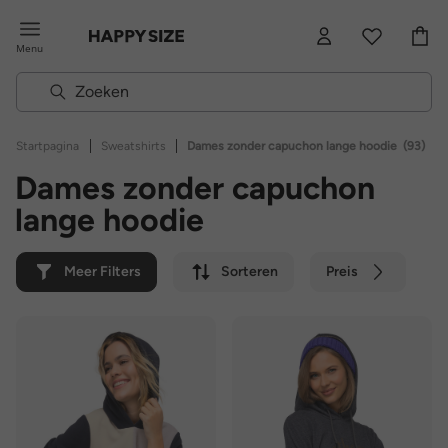
Menu
|
|
Startpagina
Sweatshirts
Dames zonder capuchon lange hoodie
(93)
Dames zonder capuchon
lange hoodie
Meer Filters
Sorteren
Preis
Kleur
Merk
Duurzaam