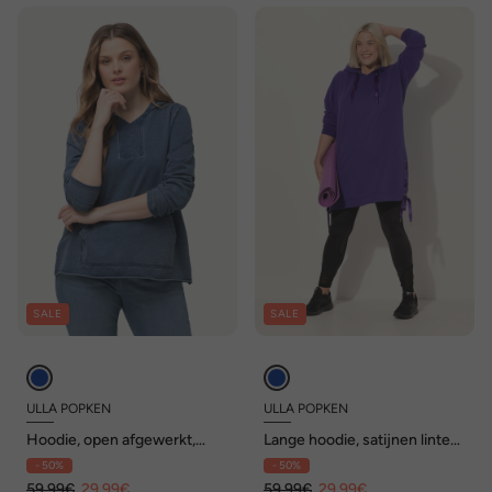
SALE
SALE
ULLA POPKEN
ULLA POPKEN
Hoodie, open afgewerkt,
Lange hoodie, satijnen linten,
capuchon, lange mouwen,
capuchon, lange mouwen
- 50%
- 50%
kangoeroezak
59,99€
29,99€
59,99€
29,99€