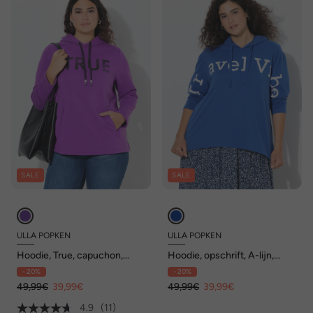
SALE
SALE
ULLA POPKEN
ULLA POPKEN
Hoodie, True, capuchon,
Hoodie, opschrift, A-lijn,
koord, zakken, lange mouwen
capuchon, lange mouw
- 20%
- 20%
49,99€
39,99€
49,99€
39,99€
4.9
(11)