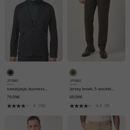
JP1880
JP1880
sweatjasje, business,
jersey broek, 5-pocket
sweatstof van slubgarens,
FLEXNAMIC®, business, mix
79,99€
69,99€
opgestikte zakken, tot 7XL
en match NEW YORK, tot
8XL
4
(16)
4.3
(3)