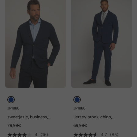
JP1880
JP1880
sweatjasje, business,
Jersey broek, chino,
sweatstof van slubgarens,
FLEXNAMIC®, business, mix
79,99€
69,99€
opgestikte zakken, tot 7XL
& match NEW YORK, tot 8XL
4
(16)
4.7
(85)