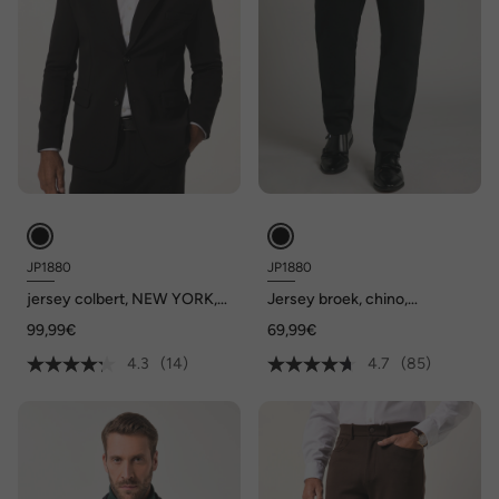
JP1880
JP1880
jersey colbert, NEW YORK,
Jersey broek, chino,
FLEXNAMIC®, business, mix
FLEXNAMIC®, business, mix
99,99€
69,99€
& match, tot 8XL
& match NEW YORK, tot 8XL
4.3
(14)
4.7
(85)