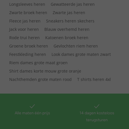
Longsleeves heren
Gewatteerde jas heren
Zwarte broek heren
Zwarte jas heren
Fleece jas heren
Sneakers heren skechers
Jack voor heren
Blauw overhemd heren
Rode trui heren
Katoenen broek heren
Groene broek heren
Gevlochten riem heren
Feestkleding heren
Look dames grote maten zwart
Riem dames grote maat groen
Shirt dames korte mouw grote oranje
Nachthemden grote maten rood
T shirts heren 4xl
Alle maten één prijs
14 dagen kosteloos
terugsturen