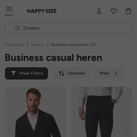
Menu
|
|
Startpagina
Broeken
Business casual heren
(21)
Business casual heren
Meer Filters
Sorteren
Preis
Kleur
Merk
Duurzaam