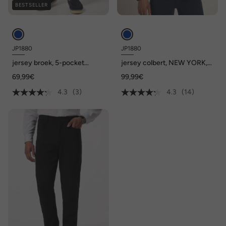
BESTSELLER
JP1880
JP1880
jersey broek, 5-pocket
jersey colbert, NEW YORK,
FLEXNAMIC®, business, mix
FLEXNAMIC®, business, mix
69,99€
99,99€
en match NEW YORK, tot
& match, tot 8XL
8XL
4.3
(3)
4.3
(14)