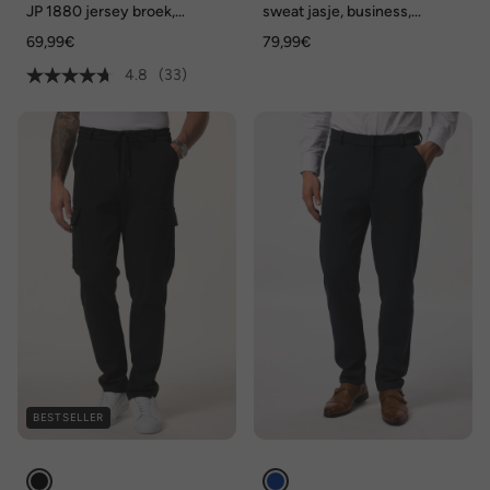
JP 1880 jersey broek,
sweat jasje, business,
instapbroek met tailleband,
reverskraag, 1 zak, tot 8XL
69,99€
79,99€
chino, FLEXNAMIC®,
business, mix & match NEW
4.8
(33)
YORK, tot 8XL
BESTSELLER