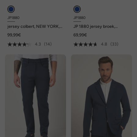
JP1880
JP1880
jersey colbert, NEW YORK,
JP 1880 jersey broek,
FLEXNAMIC®, business, mix
instapbroek met tailleband,
99,99€
69,99€
& match, tot 8XL
chino, FLEXNAMIC®,
business, mix & match NEW
4.3
(14)
4.8
(33)
YORK, tot 8XL