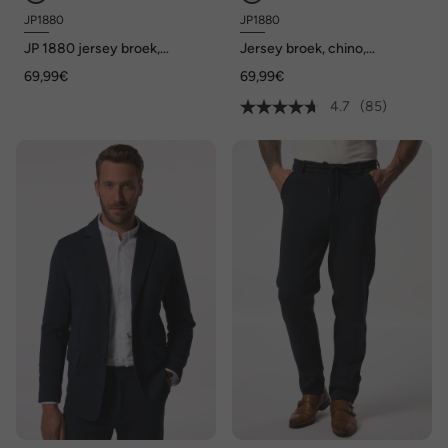
JP1880
JP1880
JP 1880 jersey broek,
Jersey broek, chino,
instapbroek met tailleband,
FLEXNAMIC®, business, mix
69,99€
69,99€
cargo, FLEXNAMIC®,
& match NEW YORK, tot 8XL
business, mix & match NEW
4.7
(85)
YORK, tot 8XL