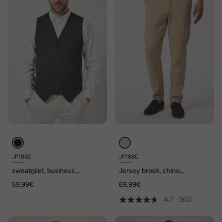
JP1880
JP1880
sweatgilet, business,
Jersey broek, chino,
sweatstof van slubgarens, tot
FLEXNAMIC®, business, mix
59,99€
69,99€
8XL
& match NEW YORK, tot 8XL
4.7
(85)