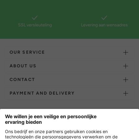
SSL versleuteling
Levering aan wensadres
OUR SERVICE
ABOUT US
CONTACT
PAYMENT AND DELIVERY
Overige webwinkels
Nederland