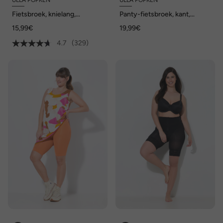
ULLA POPKEN
ULLA POPKEN
Fietsbroek, knielang,
Panty-fietsbroek, kant,
elastaan, tot maat 74/76
dijbeenbescherming
15,99€
19,99€
4.7
(329)