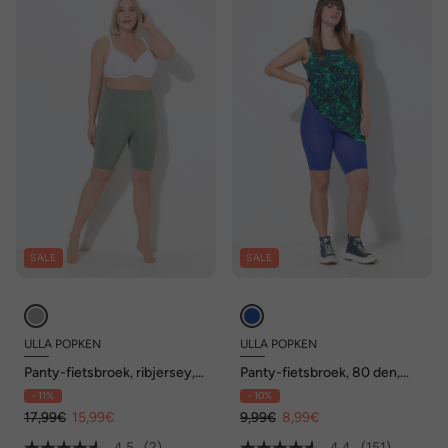
SALE
SALE
ULLA POPKEN
ULLA POPKEN
Panty-fietsbroek, ribjersey,
Panty-fietsbroek, 80 den,
brede tailleband, zonder naad
dijbeenbescherming,
- 11%
- 10%
aan de buitenkant
knielang
17,99€
15,99€
9,99€
8,99€
4.5
(2)
4.4
(151)