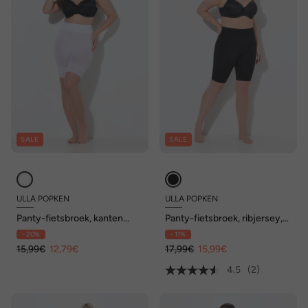
SALE
SALE
ULLA POPKEN
ULLA POPKEN
Panty-fietsbroek, kanten
Panty-fietsbroek, ribjersey,
zoom, dijbeenbescherming
brede tailleband, zonder naad
- 20%
- 11%
aan de buitenkant
15,99€
12,79€
17,99€
15,99€
4.5
(2)