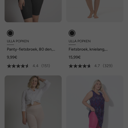
ULLA POPKEN
ULLA POPKEN
Panty-fietsbroek, 80 den,
Fietsbroek, knielang,
dijbeenbescherming,
elastaan, tot maat 74/76
9,99€
15,99€
knielang
4.4
(151)
4.7
(329)