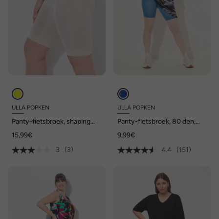
ULLA POPKEN
ULLA POPKEN
Panty-fietsbroek, shaping
Panty-fietsbroek, 80 den,
effect
dijbeenbescherming,
15,99€
9,99€
knielang
3
(3)
4.4
(151)