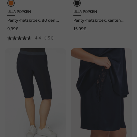
ULLA POPKEN
ULLA POPKEN
Panty-fietsbroek, 80 den,
Panty-fietsbroek, kanten
dijbeenbescherming,
zoom, dijbeenbescherming
9,99€
15,99€
knielang
4.4
(151)