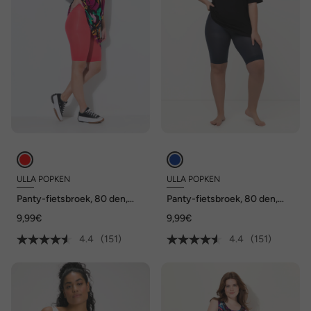
ULLA POPKEN
ULLA POPKEN
Panty-fietsbroek, 80 den,
Panty-fietsbroek, 80 den,
dijbeenbescherming,
dijbeenbescherming,
9,99€
9,99€
knielang
knielang
4.4
(151)
4.4
(151)