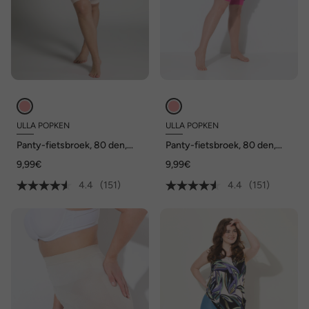
ULLA POPKEN
ULLA POPKEN
Panty-fietsbroek, 80 den,
Panty-fietsbroek, 80 den,
dijbeenbescherming,
dijbeenbescherming,
9,99€
9,99€
knielang
knielang
4.4
(151)
4.4
(151)