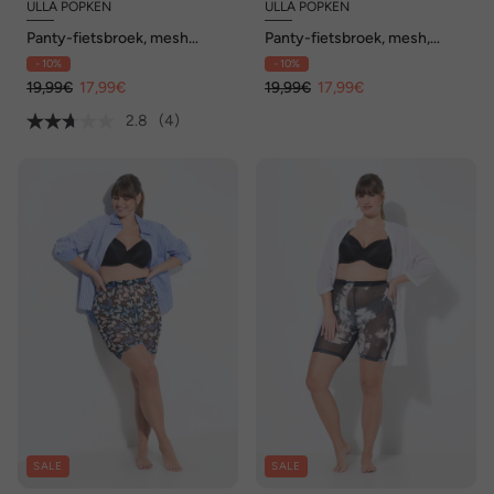
ULLA POPKEN
ULLA POPKEN
Panty-fietsbroek, mesh
Panty-fietsbroek, mesh,
stippen, mesh
bloemen,
- 10%
- 10%
dijbeenbescherming
19,99€
17,99€
19,99€
17,99€
2.8
(4)
SALE
SALE