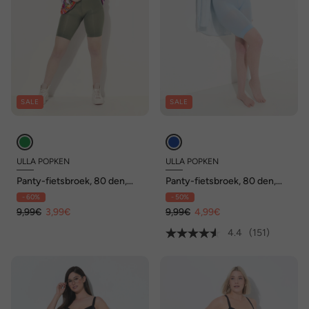
SALE
SALE
ULLA POPKEN
ULLA POPKEN
Panty-fietsbroek, 80 den,
Panty-fietsbroek, 80 den,
dijbeenbescherming,
dijbeenbescherming,
- 60%
- 50%
knielang
knielang
9,99€
3,99€
9,99€
4,99€
4.4
(151)