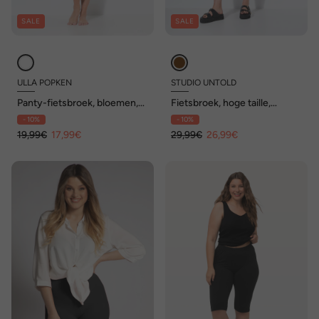
SALE
SALE
ULLA POPKEN
STUDIO UNTOLD
Panty-fietsbroek, bloemen,
Fietsbroek, hoge taille,
mesh
ribjersey, elastische
- 10%
- 10%
tailleband
19,99€
17,99€
29,99€
26,99€