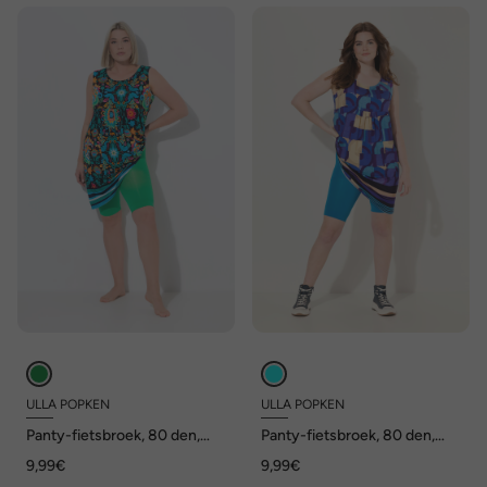
ULLA POPKEN
ULLA POPKEN
Panty-fietsbroek, 80 den,
Panty-fietsbroek, 80 den,
dijbeenbescherming,
dijbeenbescherming,
9,99€
9,99€
knielang
knielang