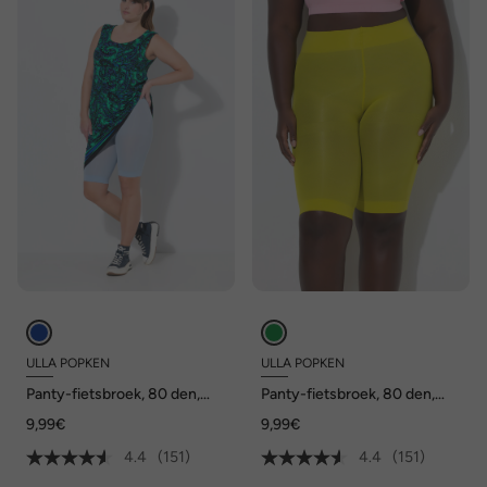
ULLA POPKEN
ULLA POPKEN
Panty-fietsbroek, 80 den,
Panty-fietsbroek, 80 den,
dijbeenbescherming,
dijbeenbescherming,
9,99€
9,99€
knielang
knielang
4.4
(151)
4.4
(151)