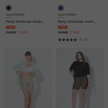
ULLA POPKEN
ULLA POPKEN
Panty-fietsbroek vlinder,
Panty-fietsbroek, mesh,
mesh
motief, dijbeenbescherming
- 10%
- 10%
19,99€
17,99€
19,99€
17,99€
5
(2)