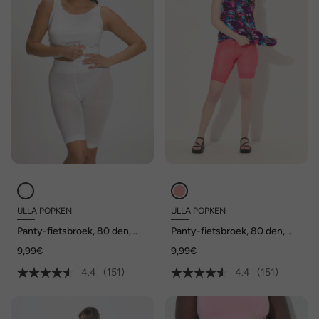
ULLA POPKEN
ULLA POPKEN
Panty-fietsbroek, 80 den,
Panty-fietsbroek, 80 den,
dijbeenbescherming,
dijbeenbescherming,
9,99€
9,99€
knielang
knielang
4.4
(151)
4.4
(151)