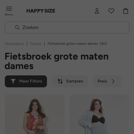
Menu
|
|
Startpagina
Pantys
Fietsbroek grote maten dames
(40)
Fietsbroek grote maten
dames
Meer Filters
Sorteren
Preis
Kleur
Merk
Duurzaam