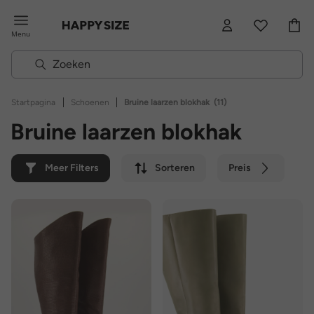
Menu
|
|
Startpagina
Schoenen
Bruine laarzen blokhak
(11)
Bruine laarzen blokhak
Meer Filters
Sorteren
Preis
Kleur
Merk
Duurzaam