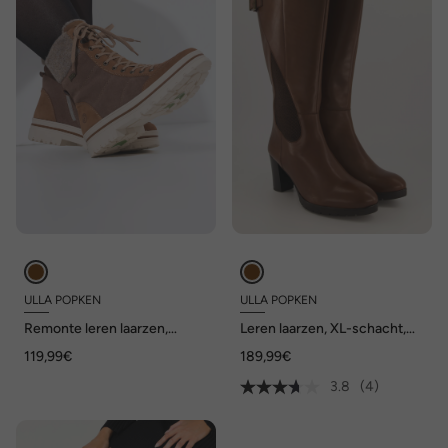
ULLA POPKEN
ULLA POPKEN
Remonte leren laarzen,
Leren laarzen, XL-schacht,
lamswol, verwisselbaar
uitneembaar voetbed, wijdte
119,99€
189,99€
voetbed, wijdte G
H
3.8
(4)