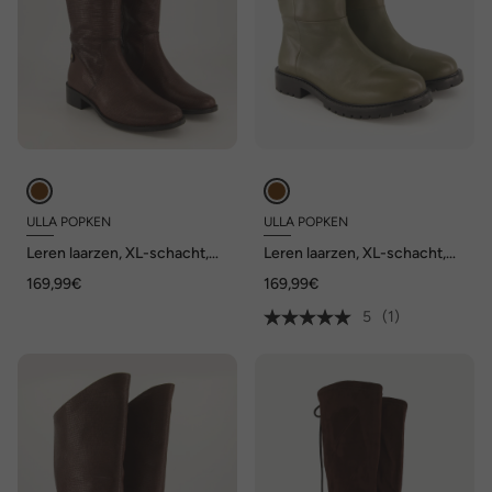
ULLA POPKEN
ULLA POPKEN
Leren laarzen, XL-schacht,
Leren laarzen, XL-schacht,
uitneembaar voetbed, wijdte
wijdte H
169,99€
169,99€
H
5
(1)