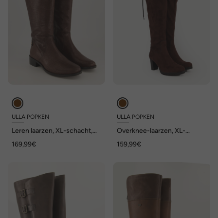
ULLA POPKEN
ULLA POPKEN
Leren laarzen, XL-schacht,
Overknee-laarzen, XL-
uitneembaar voetbed, wijdte
schacht, wijdte H
169,99€
159,99€
H