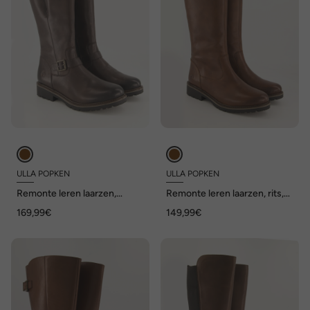
ULLA POPKEN
ULLA POPKEN
Remonte leren laarzen,
Remonte leren laarzen, rits,
voering van lamsvacht, L-
waterdicht, wijdte G
169,99€
149,99€
varioschacht, wijdte G