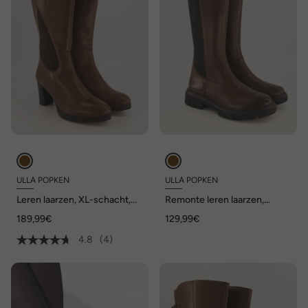
ULLA POPKEN
ULLA POPKEN
Leren laarzen, XL-schacht,
Remonte leren laarzen,
uitneembaar voetbed,
stretch inzetstuk, rits, wijdte
189,99€
129,99€
nappaleer, wijdte H
G
4.8
(4)