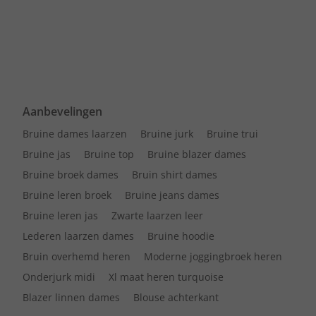
Aanbevelingen
Bruine dames laarzen
Bruine jurk
Bruine trui
Bruine jas
Bruine top
Bruine blazer dames
Bruine broek dames
Bruin shirt dames
Bruine leren broek
Bruine jeans dames
Bruine leren jas
Zwarte laarzen leer
Lederen laarzen dames
Bruine hoodie
Bruin overhemd heren
Moderne joggingbroek heren
Onderjurk midi
Xl maat heren turquoise
Blazer linnen dames
Blouse achterkant