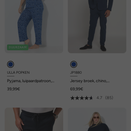
DUURZAAM
ULLA POPKEN
JP1880
Pyjama, luipaardpatroon,
Jersey broek, chino,
overhemdkraag, korte
FLEXNAMIC®, business, mix
39,99€
69,99€
mouwen
& match NEW YORK, tot 8XL
4.7
(85)