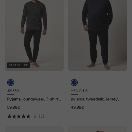
BESTSELLER
JP1880
MEN PLUS
Pyjama, loungewear, T-shirt
pyjama, tweedelig, jersey,
met lange mouwen, lange
lange mouwen, tot 8XL
59,99€
49,99€
broek
5
(3)