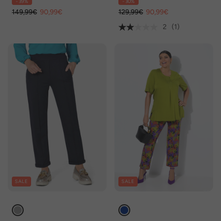
- 39%
- 30%
149,99€
90,99€
129,99€
90,99€
2
(1)
SALE
SALE