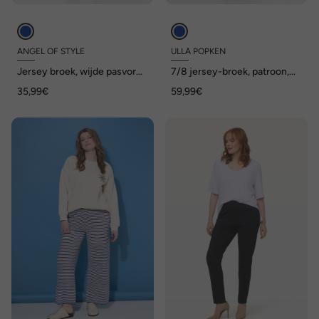
ANGEL OF STYLE
ULLA POPKEN
Jersey broek, wijde pasvorm,
7/8 jersey-broek, patroon,
zoomsplitten
rechte pijpen, elastische
35,99€
59,99€
tailleband