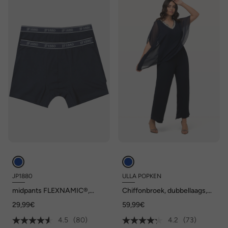
JP1880
ULLA POPKEN
midpants FLEXNAMIC®,
Chiffonbroek, dubbellaags,
OEKO-TEX, set van 2,
wijde pijp, elastische
29,99€
59,99€
onderbroek, tot 8XL
tailleband
4.5
(80)
4.2
(73)