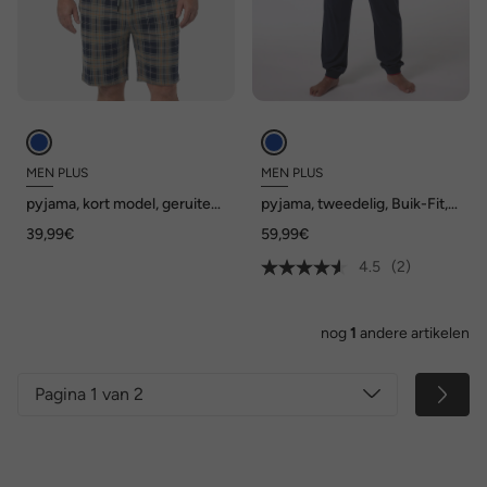
MEN PLUS
MEN PLUS
pyjama, kort model, geruite
pyjama, tweedelig, Buik-Fit,
broek, tot 8XL
lange mouwen, tot 8XL
39,99€
59,99€
4.5
(2)
nog
1
andere artikelen
Pagina 1 van 2