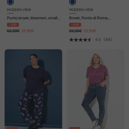
MODERN VIEW
MODERN VIEW
Punto broek, bloemen, smalle
Broek, Punto di Roma,
pijpen, bies, elastische
conische pijp, biezen,
- 20%
- 20%
tailleband
elastische tailleband
69,99€
55,99€
69,99€
55,99€
4.6
(48)