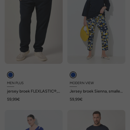
MEN PLUS
MODERN VIEW
jersey broek FLEXLASTIC®,
Jersey broek Sienna, smalle
Modern Fit, elastische
pijpen, elastische tailleband
59,99€
59,99€
instapbroek, 8XL