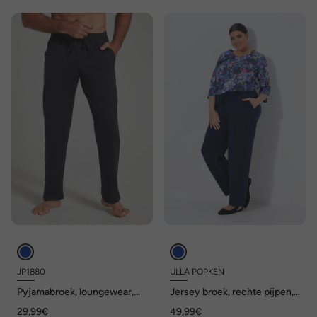
JP1880
ULLA POPKEN
Pyjamabroek, loungewear,
Jersey broek, rechte pijpen,
lang model, elastische
zakken, tot maat 66/68
29,99€
49,99€
tailleband, tot 8XL