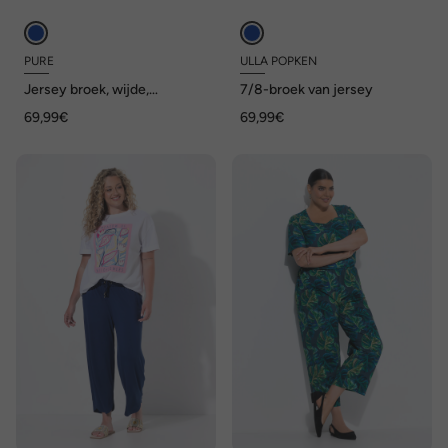
PURE
ULLA POPKEN
Jersey broek, wijde,
7/8-broek van jersey
uitlopende pijpen, elastische
69,99€
69,99€
tailleband, LENZING™
ECOVERO-viscose