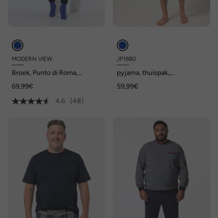
MODERN VIEW
JP1880
Broek, Punto di Roma,
pyjama, thuispak,
conische pijp, biezen,
seersucker-jersey, T-shirt,
69,99€
59,99€
elastische tailleband
tot 8XL
4.6
(48)