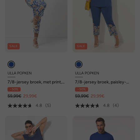
SALE
SALE
ULLA POPKEN
ULLA POPKEN
7/8-jersey broek, met print,
7/8-jersey broek, paisley-
wijde pijpen, elastische
rand, wijde pijpen, elastische
- 50%
- 50%
tailleband
tailleband
59,99€
29,99€
59,99€
29,99€
4.8
(5)
4.8
(4)