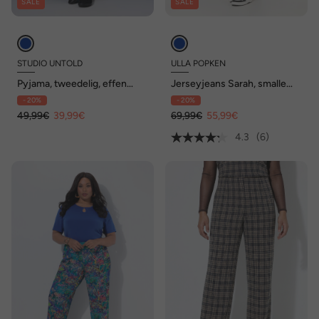
SALE
SALE
STUDIO UNTOLD
ULLA POPKEN
Pyjama, tweedelig, effen
Jerseyjeans Sarah, smalle
shirt, lange broek, luipaard
pijpen, comfortabele
- 20%
- 20%
tailleband
49,99€
39,99€
69,99€
55,99€
4.3
(6)