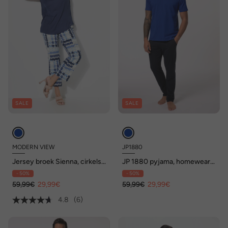
SALE
SALE
MODERN VIEW
JP1880
Jersey broek Sienna, cirkels,
JP 1880 pyjama, homewear,
smalle pijpen, elastische
tweedelig, T-shirt met all-
- 50%
- 50%
tailleband
over print, lange broek, tot
59,99€
29,99€
8XL
59,99€
29,99€
4.8
(6)