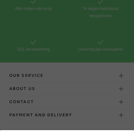
Alle maten één prijs
14 dagen kosteloos
terugsturen
SSL versleuteling
Levering aan wensadres
OUR SERVICE
ABOUT US
CONTACT
PAYMENT AND DELIVERY
Overige webwinkels