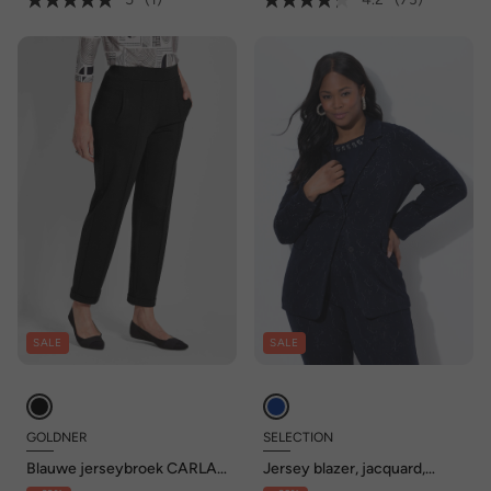
SALE
SALE
GOLDNER
SELECTION
Blauwe jerseybroek CARLA
Jersey blazer, jacquard,
van viscose mix
reverskraag, lange mouw