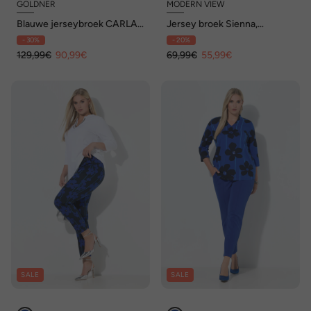
GOLDNER
MODERN VIEW
Blauwe jerseybroek CARLA
Jersey broek Sienna,
van viscose mix
bladeren, smalle pijpen,
- 30%
- 20%
elastische tailleband
129,99€
90,99€
69,99€
55,99€
SALE
SALE