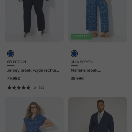
DUURZAAM
SELECTION
ULLA POPKEN
Jersey broek, wijde rechte
Marlene broek,
pijp, jacquard, elastische
luipaardpatroon, wijde pijpen,
79,99€
39,99€
tailleband
elastische tailleband
5
(2)