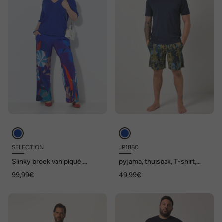
SELECTION
JP1880
Slinky broek van piqué,
pyjama, thuispak, T-shirt,
bloemen, wijde pijpen,
broek met motief, tot 8XL
99,99€
49,99€
elastische tailleband