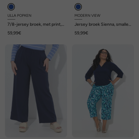
ULLA POPKEN
MODERN VIEW
7/8-jersey broek, met print,
Jersey broek Sienna, smalle
rechte pijpen, elastische
pijpen, elastische tailleband
59,99€
59,99€
tailleband