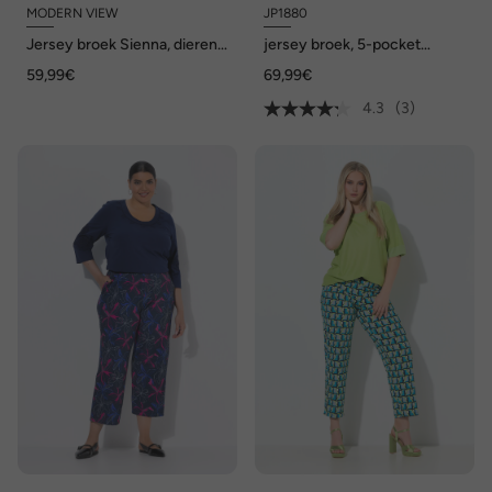
MODERN VIEW
JP1880
Jersey broek Sienna, dieren,
jersey broek, 5-pocket
slanke pijpen, elastische
FLEXNAMIC®, business, mix
59,99€
69,99€
tailleband
en match NEW YORK, tot
8XL
4.3
(3)