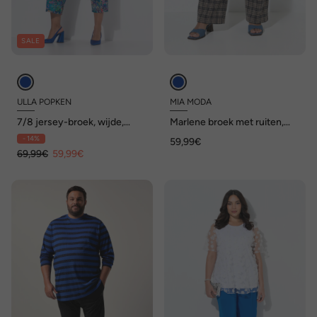
SALE
ULLA POPKEN
MIA MODA
7/8 jersey-broek, wijde,
Marlene broek met ruiten,
rechte pijpen, elastische
wijde pijpen, jersey,
- 14%
59,99€
tailleband
elastische tailleband
69,99€
59,99€