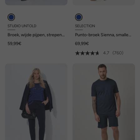
STUDIO UNTOLD
SELECTION
Broek, wijde pijpen, strepen
Punto-broek Sienna, smalle
en structuur, elastische
pijp, elastische tailleband
59,99€
69,99€
tailleband
4.7
(760)