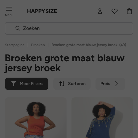
Menu
|
|
Startpagina
Broeken
Broeken grote maat blauw jersey broek
(49)
Broeken grote maat blauw
jersey broek
Meer Filters
Sorteren
Preis
Kleur
Merk
Duurzaam