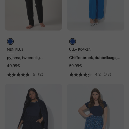
MEN PLUS
ULLA POPKEN
pyjama, tweedelig,
Chiffonbroek, dubbellaags,
gestreept, lange mouw, tot
wijde pijp, elastische
49,99€
59,99€
8XL
tailleband
5
(2)
4.2
(73)