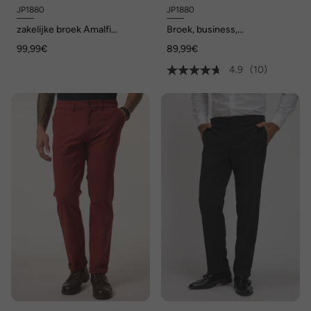
JP1880
JP1880
zakelijke broek Amalfi
Broek, business,
FLEXNAMIC®, business, mix
FLEXNAMIC®, mix & match
99,99€
89,99€
en match Amalfi, tot maat
KAPROS, tot maat 72/36
72/36
4.9
(10)