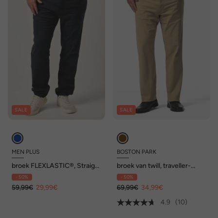
SALE
SALE
MEN PLUS
BOSTON PARK
broek FLEXLASTIC®, Straight
broek van twill, traveller-
Fit, 5-pocket, tot 72
band, 5-pocket, regular fit,
- 50%
- 50%
tot 72/36
59,99€
29,99€
69,99€
34,99€
4.9
(10)