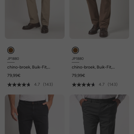
JP1880
JP1880
chino-broek, Buik-Fit,
chino-broek, Buik-Fit,
Regular-Fit, tot maat 70/35
Regular-Fit, tot maat 70/35
79,99€
79,99€
4.7
(143)
4.7
(143)