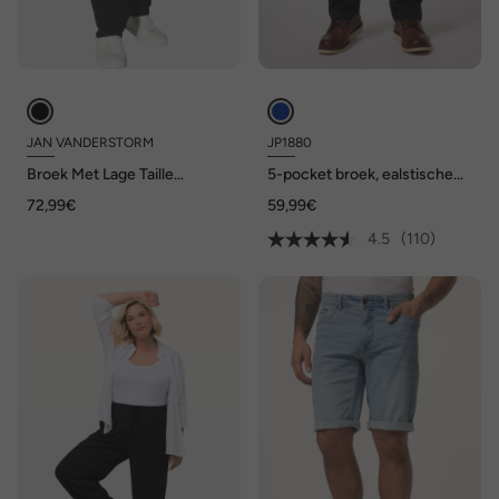
JAN VANDERSTORM
JP1880
Broek Met Lage Taille
5-pocket broek, ealstische
SIEGHART
band, regular fit
72,99€
59,99€
4.5
(110)