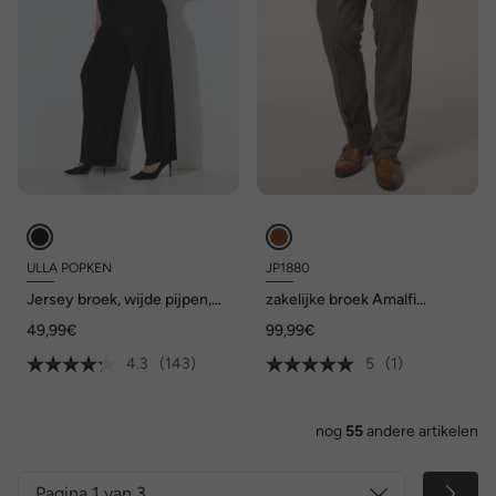
ULLA POPKEN
JP1880
Jersey broek, wijde pijpen,
zakelijke broek Amalfi
elastische tailleband, tot
FLEXNAMIC®, business, mix
49,99€
99,99€
maat 66/68
en match Amalfi, tot maat
72/36
4.3
(143)
5
(1)
nog
55
andere artikelen
Pagina 1 van 3