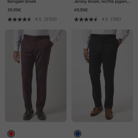
Bengalin broek
Jersey broek, rechte pijpen,
zakken, tot maat 66/68
39,99€
49,99€
4.5
(2125)
4.5
(192)