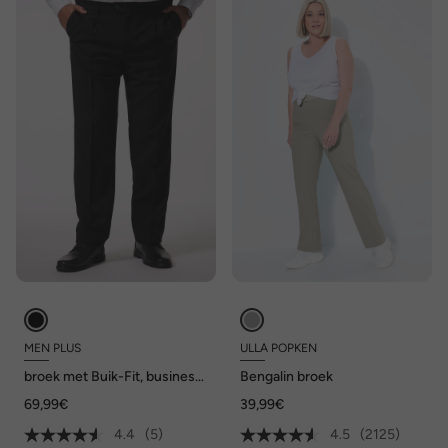
MEN PLUS
ULLA POPKEN
broek met Buik-Fit, business,
Bengalin broek
mix & match, tot maat 82/41
69,99€
39,99€
4.4
(5)
4.5
(2125)