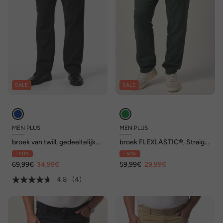
SALE
SALE
MEN PLUS
MEN PLUS
broek van twill, gedeeltelijk
broek FLEXLASTIC®, Straight
elastische tailleband, tot
Fit, 5-pocket, tot 72
- 50%
- 50%
74/36
69,99€
34,99€
59,99€
29,99€
4.8
(4)