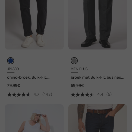
JP1880
MEN PLUS
chino-broek, Buik-Fit,
broek met Buik-Fit, business,
Regular-Fit, tot maat 70/35
mix & match, tot maat 82/41
79,99€
69,99€
4.7
(143)
4.4
(5)