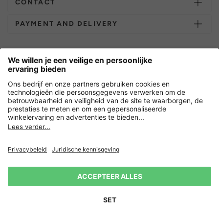
CONTACT
PAYMENT AND DELIVERY
Overige webwinkels
Nederland
Versleuteling met
Nieuwsbrief
15% korting op je volgende
Privacy
Verkoopvoorwaarden
Herroepingsrecht
Impressum
bestelling! 👈
Aanmelden