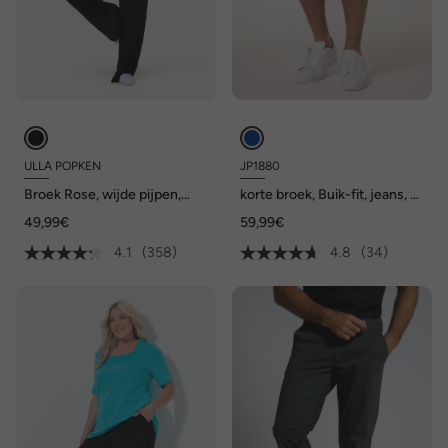
ULLA POPKEN
JP1880
Broek Rose, wijde pijpen,
korte broek, Buik-fit, jeans, 5-
elastische band, tunnelkoord,
pocket, high stretch
49,99€
59,99€
viscose
4.1
(358)
4.8
(34)