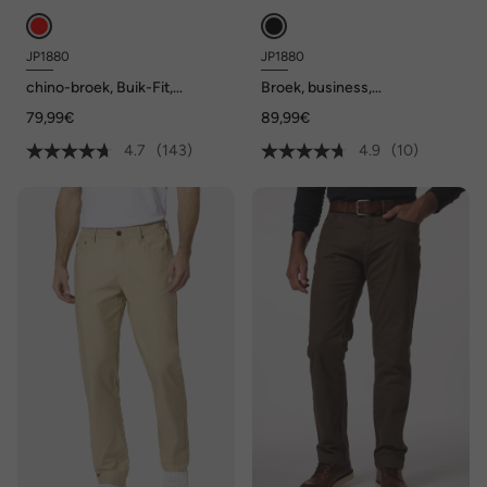
JP1880
JP1880
chino-broek, Buik-Fit,
Broek, business,
Regular-Fit, tot maat 70/35
FLEXNAMIC®, mix & match
79,99€
89,99€
KAPROS, tot maat 72/36
4.7
(143)
4.9
(10)