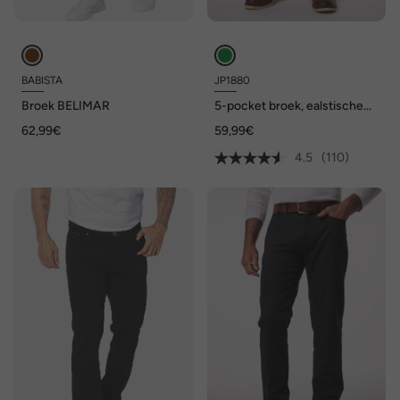
BABISTA
JP1880
Broek BELIMAR
5-pocket broek, ealstische
band, regular fit
62,99€
59,99€
4.5
(110)