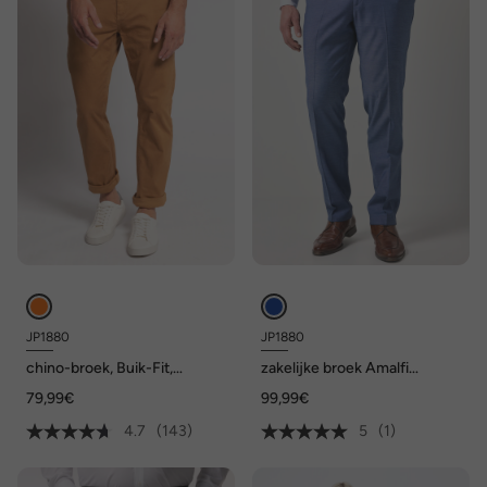
JP1880
JP1880
chino-broek, Buik-Fit,
zakelijke broek Amalfi
Regular-Fit, tot maat 70/35
FLEXNAMIC®, business, mix
79,99€
99,99€
en match Amalfi, tot maat
72/36
4.7
(143)
5
(1)