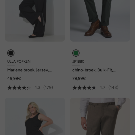
ULLA POPKEN
JP1880
Marlene broek, jersey,
chino-broek, Buik-Fit,
elastische tailleband, tot
Regular-Fit, tot maat 70/35
49,99€
79,99€
maat 66/68
4.3
(179)
4.7
(143)