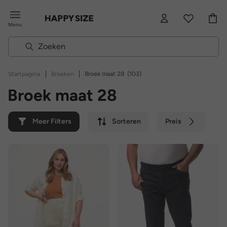
Menu
|
|
Startpagina
Broeken
Broek maat 28
(103)
Broek maat 28
Meer Filters
Sorteren
Preis
Kleur
Merk
Duurzaam