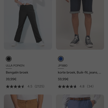
ULLA POPKEN
JP1880
Bengalin broek
korte broek, Buik-fit, jeans, 5-
pocket, high stretch
39,99€
59,99€
4.5
(2125)
4.8
(34)