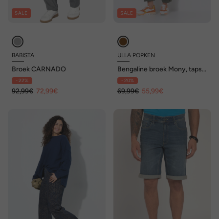
SALE
SALE
BABISTA
ULLA POPKEN
Broek CARNADO
Bengaline broek Mony, taps
toelopende pijpen, ritszakken
- 22%
- 20%
92,99€
72,99€
69,99€
55,99€