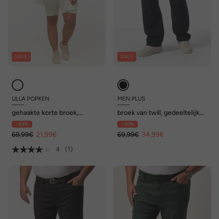
SALE
SALE
ULLA POPKEN
MEN PLUS
gehaakte korte broek,
broek van twill, gedeeltelijk
elastische band, gevoerd,
elastische tailleband, tot
- 69%
- 50%
bindkoordje
74/36
69,99€
21,99€
69,99€
34,99€
4
(1)