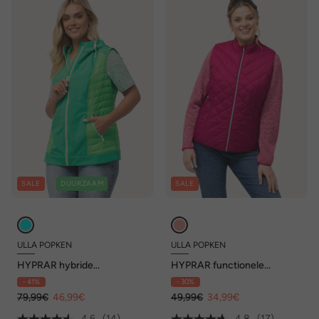
SALE
DUURZAAM
SALE
ULLA POPKEN
ULLA POPKEN
HYPRAR hybride
HYPRAR functionele
bodywarmer met capuchon,
doorgestikte bodywarmer,
- 41%
- 30%
waterafstotend
waterafstotend, opstaande
79,99€
46,99€
kraag
49,99€
34,99€
4.6
(14)
4.8
(17)