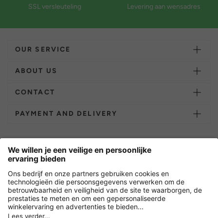
SSL versleuteling
Levering aan wensadres
OUR SERVICE
ABOUT US
CONTACT
PAYMENT AND DELIVERY
Overige webwinkels
Nederland
Versleuteling met