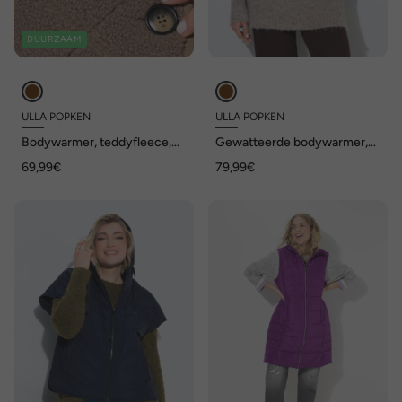
DUURZAAM
ULLA POPKEN
ULLA POPKEN
Bodywarmer, teddyfleece,
Gewatteerde bodywarmer,
ruitjespatroon, opstaande
oversized, capuchon, licht
69,99€
79,99€
kraag, mouwloos