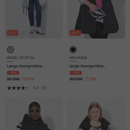
SALE
SALE
ANGEL OF STYLE
MIA MODA
Lange doorgestikte
lange doorgestikte
bodywarmer, A-lijn,
bodywarmer, doorgestikte
- 20%
- 20%
capuchon
en geweven stof, 2-weg rits
99,99€
79,99€
89,99€
71,99€
4.2
(5)