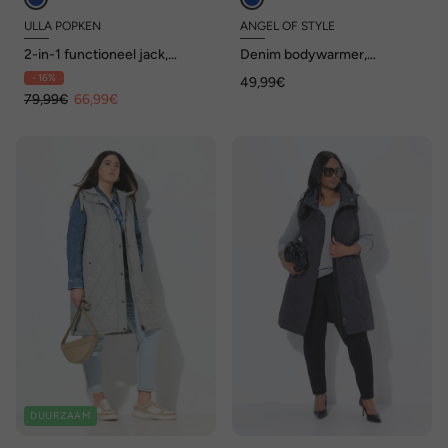
ULLA POPKEN
ANGEL OF STYLE
2-in-1 functioneel jack,
Denim bodywarmer,
powerstretch, afneembare
stretchdenim, ruches op de
- 16%
49,99€
mouwen
schouders
79,99€
66,99€
DUURZAAM