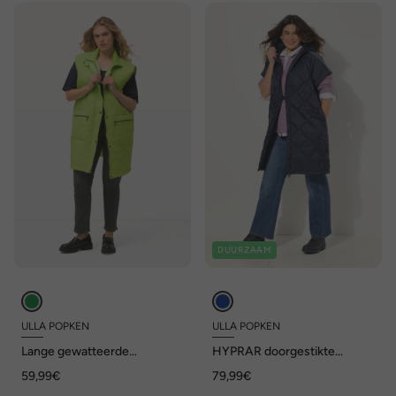
DUURZAAM
ULLA POPKEN
ULLA POPKEN
Lange gewatteerde
HYPRAR doorgestikte
bodywarmer, opstaande
bodywarmer, trekkoord, 2-
59,99€
79,99€
kraag, rits, ritszakken
wegritssluiting, gerecycled