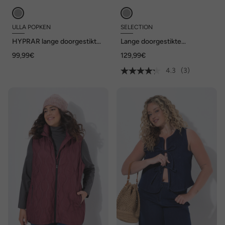
ULLA POPKEN
SELECTION
HYPRAR lange doorgestikte
Lange doorgestikte
bodywarmer,
bodywarmer, A-lijn,
99,99€
129,99€
waterafstotend,
opstaande kraag, drukknopen
tweerichtingsrits
aan de zijkant
4.3
(3)