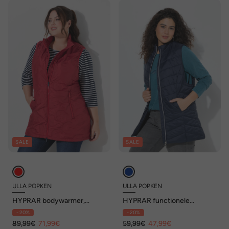
SALE
SALE
ULLA POPKEN
ULLA POPKEN
HYPRAR bodywarmer,
HYPRAR functionele
waterafstotend, opstaande
doorgestikte bodywarmer,
- 20%
- 20%
kraag, 2-wegrits
waterafstotend, ritszakken
89,99€
71,99€
59,99€
47,99€