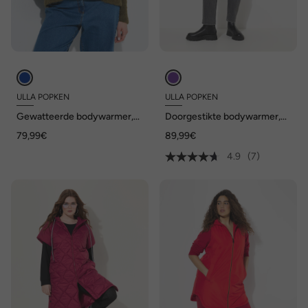
ULLA POPKEN
ULLA POPKEN
Gewatteerde bodywarmer,
Doorgestikte bodywarmer,
oversized, capuchon, licht
A-lijn, capuchon, opstaande
79,99€
89,99€
kraag, gerecycled
4.9
(7)