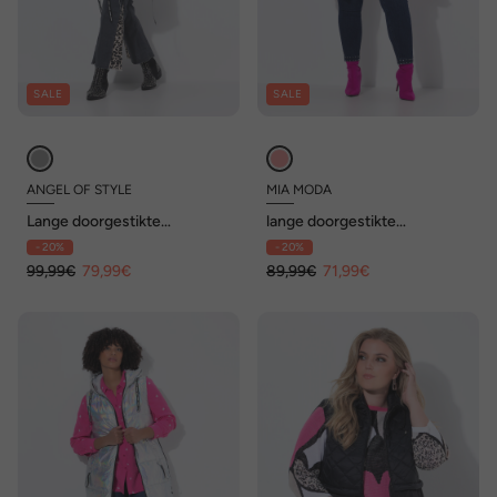
SALE
SALE
ANGEL OF STYLE
MIA MODA
Lange doorgestikte
lange doorgestikte
bodywarmer, Regular Fit,
bodywarmer, doorgestikte
- 20%
- 20%
luipaard-sierbandjes
en geweven stof, 2-weg rits
99,99€
79,99€
89,99€
71,99€