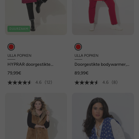
DUURZAAM
ULLA POPKEN
ULLA POPKEN
HYPRAR doorgestikte
Doorgestikte bodywarmer,
bodywarmer, trekkoord, 2-
waterafstotend, capuchon,
79,99€
89,99€
wegritssluiting, gerecycled
2-wegrits
4.6
(12)
4.6
(8)