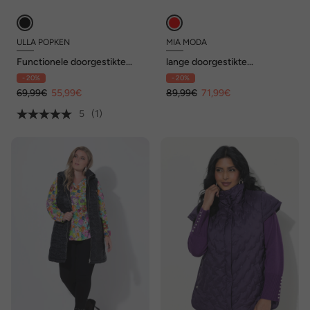
ULLA POPKEN
MIA MODA
Functionele doorgestikte
lange doorgestikte
bodywarmer, waterdicht,
bodywarmer, gebloemd
- 20%
- 20%
reflector, opstaande kraag
doorgestikt motief,
69,99€
55,99€
capuchon, 2-weg rits
89,99€
71,99€
5
(1)