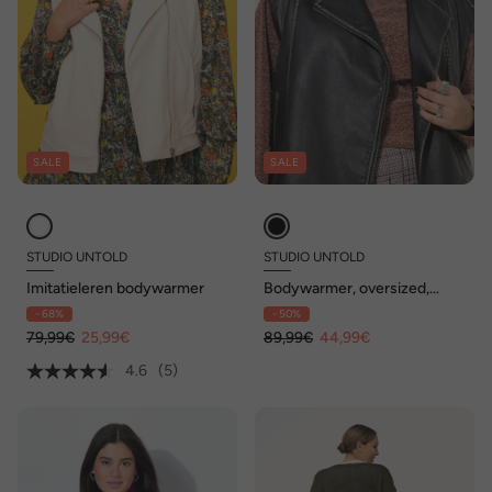
SALE
SALE
STUDIO UNTOLD
STUDIO UNTOLD
Imitatieleren bodywarmer
Bodywarmer, oversized,
biker mode, leerlook, used
- 68%
- 50%
look
79,99€
25,99€
89,99€
44,99€
4.6
(5)