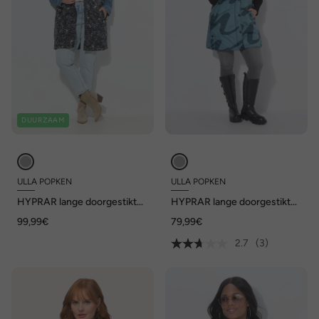
DUURZAAM
ULLA POPKEN
ULLA POPKEN
HYPRAR lange doorgestikte
HYPRAR lange doorgestikte
bodywarmer,
bodywarmer, bloemen,
99,99€
79,99€
waterafstotend, vlinders
waterafstotend, gerecycled
2.7
(3)