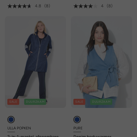
4.8
(8)
4
(8)
SALE
DUURZAAM
SALE
DUURZAAM
ULLA POPKEN
PURE
2-in-1-mantel, afneembare
Denim bodywarmer,