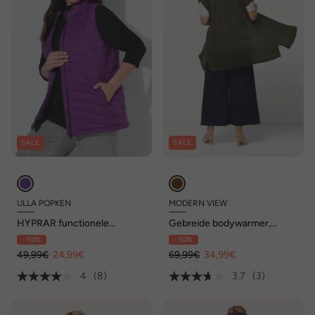
SALE
SALE
ULLA POPKEN
MODERN VIEW
HYPRAR functionele
Gebreide bodywarmer,
doorgestikte bodywarmer,
palmen, oversized, open
- 50%
- 50%
waterafstotend, gerecycled
model, mouwloos
49,99€
24,99€
69,99€
34,99€
4
(8)
3.7
(3)