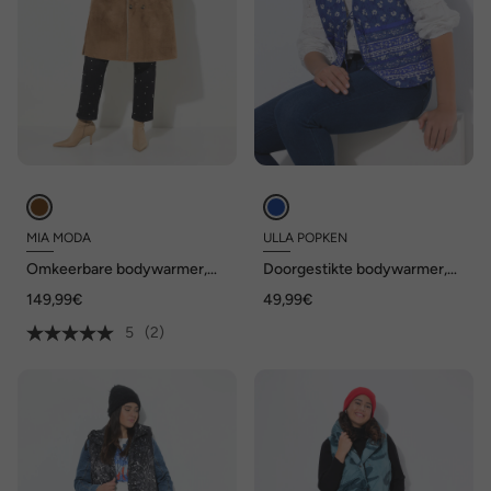
MIA MODA
ULLA POPKEN
Omkeerbare bodywarmer,
Doorgestikte bodywarmer,
leerlook/teddypluche,
bloemen, strikbandje,
149,99€
49,99€
zijsplitten
mouwloos
5
(2)