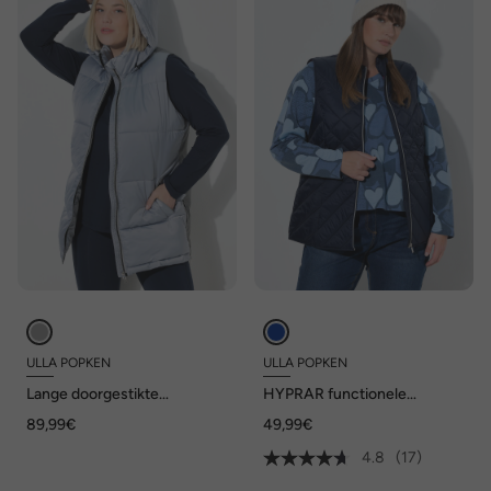
ULLA POPKEN
ULLA POPKEN
Lange doorgestikte
HYPRAR functionele
bodywarmer,
doorgestikte bodywarmer,
89,99€
49,99€
waterafstotend, afneembare
waterafstotend, opstaande
capuchon
kraag
4.8
(17)