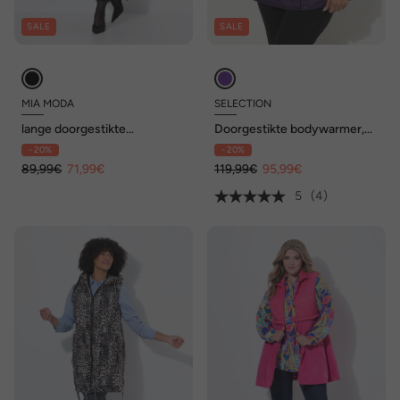
SALE
SALE
MIA MODA
SELECTION
lange doorgestikte
Doorgestikte bodywarmer,
bodywarmer, gebloemd
opstaande kraag, cup
- 20%
- 20%
doorgestikt motief,
mouwen, zijdelingse
capuchon, 2-weg rits
89,99€
71,99€
drukknopen
119,99€
95,99€
5
(4)