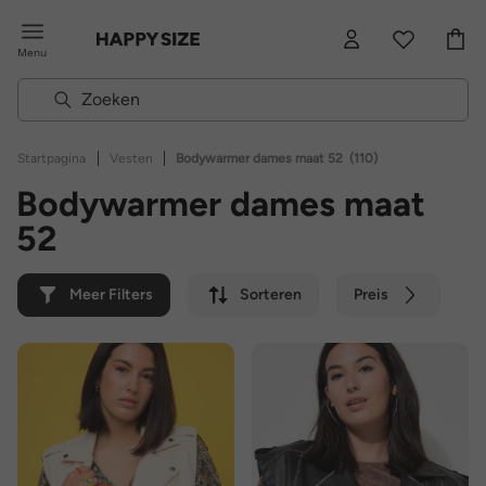
Menu
|
|
Startpagina
Vesten
Bodywarmer dames maat 52
(110)
Bodywarmer dames maat
52
Meer Filters
Sorteren
Preis
Kleur
Merk
Duurzaam