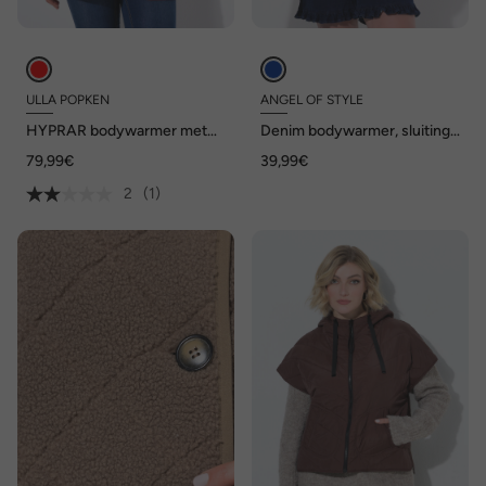
ULLA POPKEN
ANGEL OF STYLE
HYPRAR bodywarmer met
Denim bodywarmer, sluiting
gelaserd stiksel,
met strikbandje,
79,99€
39,99€
waterafstotend, capuchon
stretchdenim
2
(1)