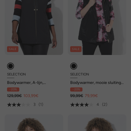
SALE
SALE
SELECTION
SELECTION
Bodywarmer, A-lijn,
Bodywarmer, mooie sluiting,
capuchon, rits, gewatteerd
opstaande kraag, volledig
- 20%
- 20%
gevoerd
129,99€
103,99€
99,99€
79,99€
3
(1)
4
(2)