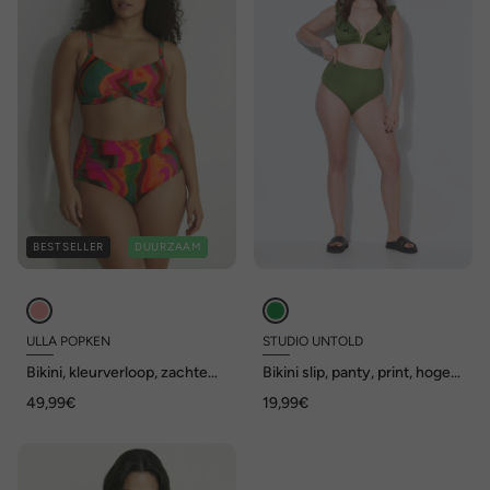
BESTSELLER
DUURZAAM
ULLA POPKEN
STUDIO UNTOLD
Bikini, kleurverloop, zachte
Bikini slip, panty, print, hoge
cups, gedrapeerd,
taille, shaping
49,99€
19,99€
gerecycled