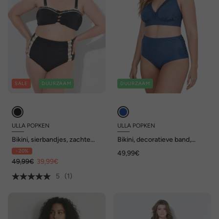
SALE
DUURZAAM
DUURZAAM
ULLA POPKEN
ULLA POPKEN
Bikini, sierbandjes, zachte
Bikini, decoratieve band,
cups, verstelbare bandjes,
softcups, verstelbare bh-
- 20%
49,99€
hoge taille
bandjes
49,99€
39,99€
5
(1)