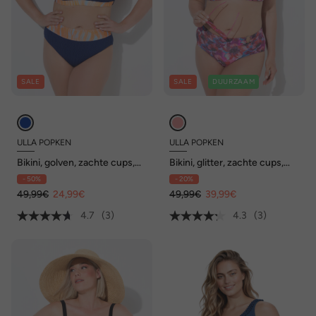
SALE
SALE
DUURZAAM
ULLA POPKEN
ULLA POPKEN
Bikini, golven, zachte cups,
Bikini, glitter, zachte cups,
verstelbare bandjes, hoge
verstelbare bandjes,
- 50%
- 20%
taille
gerecycled
49,99€
24,99€
49,99€
39,99€
4.7
(3)
4.3
(3)