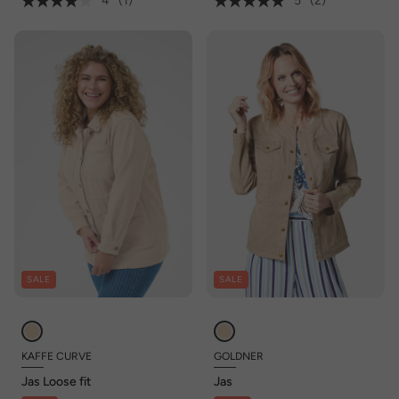
4
(1)
5
(2)
SALE
SALE
KAFFE CURVE
GOLDNER
Jas Loose fit
Jas