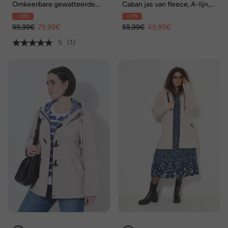
Omkeerbare gewatteerde
Caban jas van fleece, A-lijn,
jas, Classic Fit, drukknopen,
reverskraag, lange mouwen
- 20%
- 17%
lange mouwen
99,99€
79,99€
59,99€
49,99€
5
(1)