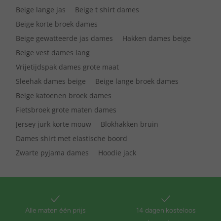
Beige lange jas
Beige t shirt dames
Beige korte broek dames
Beige gewatteerde jas dames
Hakken dames beige
Beige vest dames lang
Vrijetijdspak dames grote maat
Sleehak dames beige
Beige lange broek dames
Beige katoenen broek dames
Fietsbroek grote maten dames
Jersey jurk korte mouw
Blokhakken bruin
Dames shirt met elastische boord
Zwarte pyjama dames
Hoodie jack
Alle maten één prijs
14 dagen kosteloos