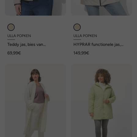
ULLA POPKEN
ULLA POPKEN
Teddy jas, bies van
HYPRAR functionele jas,
imitatieleer, ronde hals, lange
waterdicht, A-lijn, capuchon
69,99€
149,99€
mouwen