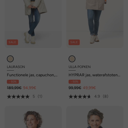
SALE
SALE
LAURASON
ULLA POPKEN
Functionele jas, capuchon,
HYPRAR jas, waterafstotend,
verborgen rits, valt kleiner uit
capuchon, zoomband
- 50%
- 50%
189,99€
94,99€
99,99€
49,99€
5
(1)
4.9
(8)