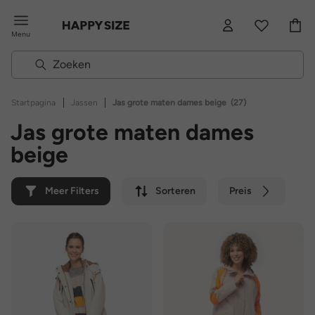
Menu
|
|
Startpagina
Jassen
Jas grote maten dames beige
(27)
Jas grote maten dames
beige
Meer Filters
Sorteren
Preis
Kleur
Merk
Duurzaam