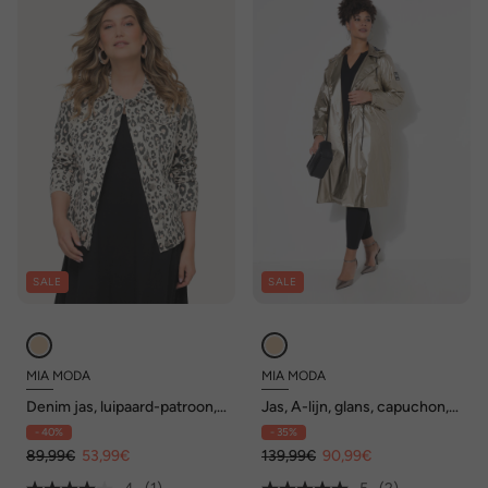
SALE
SALE
MIA MODA
MIA MODA
Denim jas, luipaard-patroon,
Jas, A-lijn, glans, capuchon,
overhemdkraag, lange
trekkoord in de taille
- 40%
- 35%
mouwen
89,99€
53,99€
139,99€
90,99€