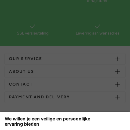
terugsturen
SSL versleuteling
Levering aan wensadres
OUR SERVICE
ABOUT US
CONTACT
PAYMENT AND DELIVERY
Overige webwinkels
Nederland