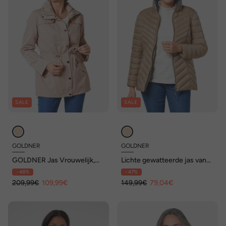
SALE
SALE
GOLDNER
GOLDNER
GOLDNER Jas Vrouwelijk,
Lichte gewatteerde jas van
gestructureerd jack
kreukvrij materiaal
- 48%
- 47%
209,99€
109,99€
149,99€
79,04€