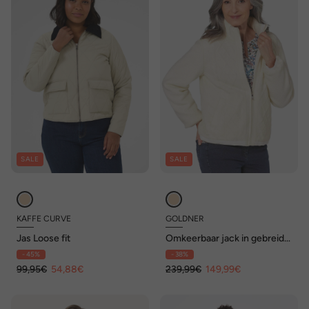
SALE
SALE
KAFFE CURVE
GOLDNER
Jas Loose fit
Omkeerbaar jack in gebreide
of gewatteerde look
- 45%
- 38%
99,95€
54,88€
239,99€
149,99€