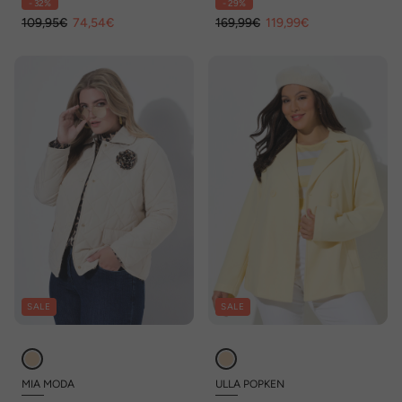
- 32%
- 29%
109,95€
74,54€
169,99€
119,99€
SALE
SALE
MIA MODA
ULLA POPKEN