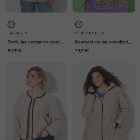
LAURASON
STUDIO UNTOLD
Teddy jas, opstaande kraag,
Doorgestikte jas, oversized,
lange mouw
luipaard, gekleurde biesjes,
89,99€
79,99€
overhemdkraag