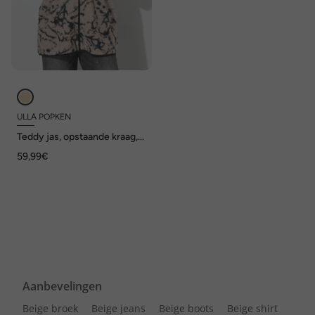
ULLA POPKEN
Teddy jas, opstaande kraag,
elastische randen, heerlijk
59,99€
zacht
Aanbevelingen
Beige broek
Beige jeans
Beige boots
Beige shirt