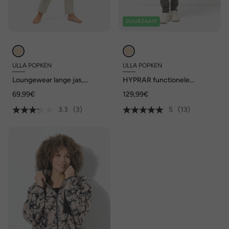
DUURZAAM
ULLA POPKEN
ULLA POPKEN
Loungewear lange jas,
HYPRAR functionele
oversized, knuffelzacht, extra
gewatteerde jas, harten,
69,99€
129,99€
lang
waterafstotend
3.3
(3)
5
(13)