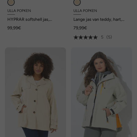
ULLA POPKEN
ULLA POPKEN
HYPRAR softshell jas,
Lange jas van teddy, hart,
waterafstotend,
oversized, capuchon
99,99€
79,99€
knoopsluiting
5
(5)