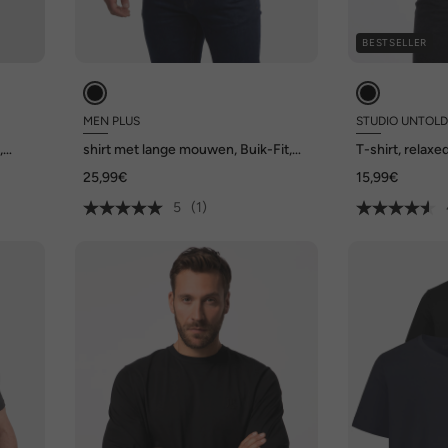
BESTSELLER
MEN PLUS
STUDIO UNTOL
,
shirt met lange mouwen, Buik-Fit,
T-shirt, relaxe
speciaal model, basic, ronde hals,
schouders
25,99€
15,99€
tot 8XL
5
(1)