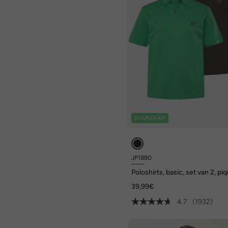
DUURZAAM
JP1880
Poloshirts, basic, set van 2, p
gekamd katoen
39,99€
4.7
(1932)