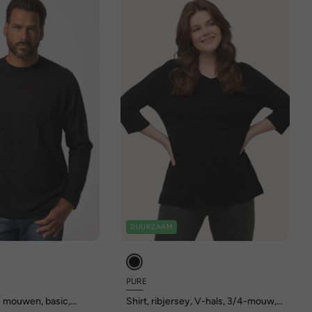
DUURZAAM
PURE
e mouwen, basic,
Shirt, ribjersey, V-hals, 3/4-mouw,
t 8XL
biologische katoen