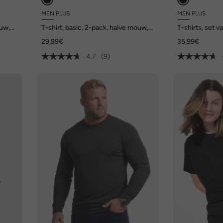
MEN PLUS
MEN PLUS
ouw,
T-shirt, basic, 2-pack, halve mouw,
T-shirts, set va
V-hals, tot 8XL
korte mouwen,
29,99€
35,99€
4.7
(9)