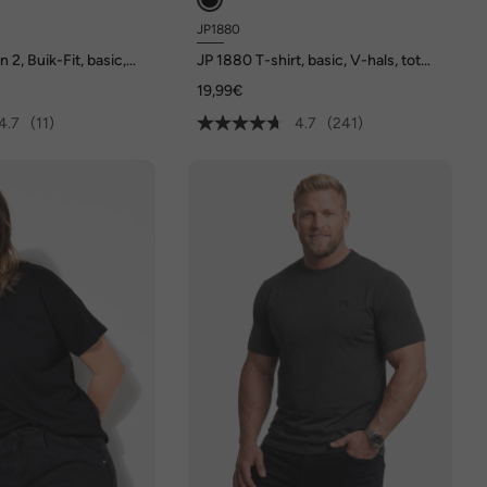
JP1880
n 2, Buik-Fit, basic,
JP 1880 T-shirt, basic, V-hals, tot
 tot 8XL
8XL
19,99€
4.7
(11)
4.7
(241)