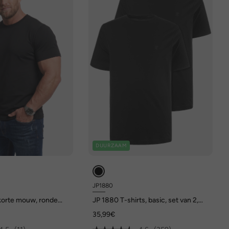
DUURZAAM
JP1880
, korte mouw, ronde
JP 1880 T-shirts, basic, set van 2,
ronde hals, tot 8XL
35,99€