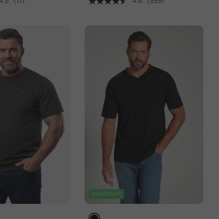
4.5
(11)
4.6
(359)
DUURZAAM