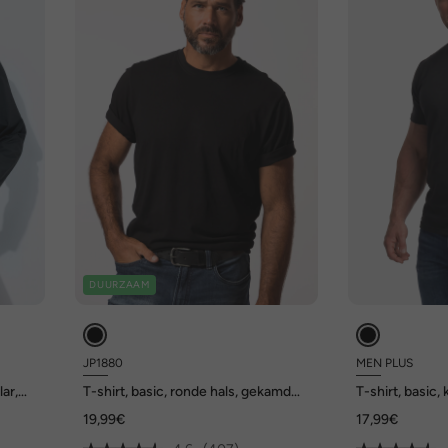
DUURZAAM
JP1880
MEN PLUS
lar,
T-shirt, basic, ronde hals, gekamd
T-shirt, basic
katoen, tot 8XL
hals, tot 8XL
19,99€
17,99€