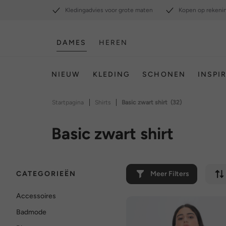
Kledingadvies voor grote maten
Kopen op rekeni
DAMES
HEREN
NIEUW
KLEDING
SCHONEN
INSPI
|
|
Startpagina
Shirts
Basic zwart shirt
(32)
Basic zwart shirt
CATEGORIEËN
Meer Filters
Accessoires
Badmode