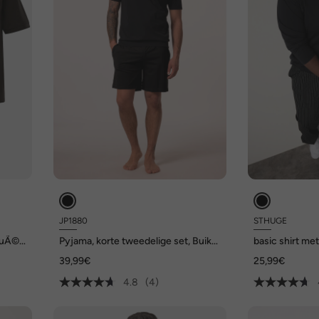
JP1880
STHUGE
iquÃ©,
Pyjama, korte tweedelige set, Buik-
basic shirt me
Fit, tot 8XL
oversized, tot
39,99€
25,99€
4.8
(4)