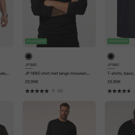
DUURZAAM
DUURZAAM
JP1880
JP1880
als,
JP 1880 shirt met lange mouwen,
T-shirts, basic,
basic, Buik-Fit, ronde hals, tot 8XL
korte mouwen,
29,99€
35,99€
5
(6)