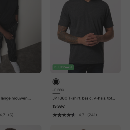
DUURZAAM
JP1880
t lange mouwen,
JP 1880 T-shirt, basic, V-hals, tot
 8XL
8XL
19,99€
4.7
(6)
4.7
(241)