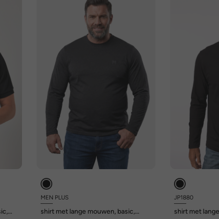
MEN PLUS
JP1880
ic,
shirt met lange mouwen, basic,
shirt met lang
ronde hals, tot 8XL
OEKO-TEX, to