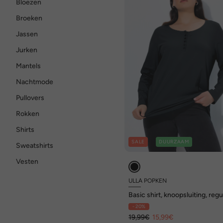
Bloezen
Broeken
Jassen
Jurken
Mantels
Nachtmode
Pullovers
Rokken
Shirts
SALE
DUURZAAM
Sweatshirts
Vesten
ULLA POPKEN
Basic shirt, knoopsluiting, regu
lange mouw
- 20%
19,99€
15,99€