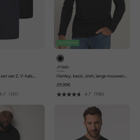
DUURZAAM
JP1880
 set van 2, V-hals,
Henley, basic, shirt, lange mouwen,
 tot 8 XL
knoopsluiting, tot 8XL
29,99€
4.7
(191)
4.7
(196)