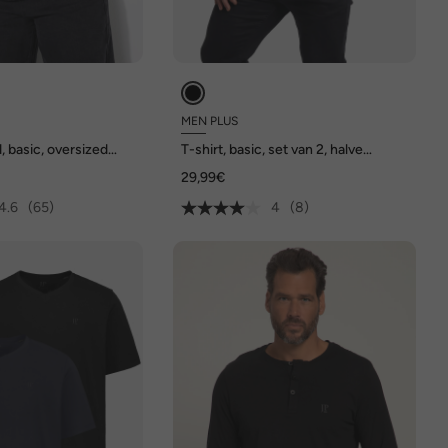
D
MEN PLUS
d, basic, oversized
T-shirt, basic, set van 2, halve
mouwen, ronde hals, tot 8XL
29,99€
4.6
(65)
4
(8)