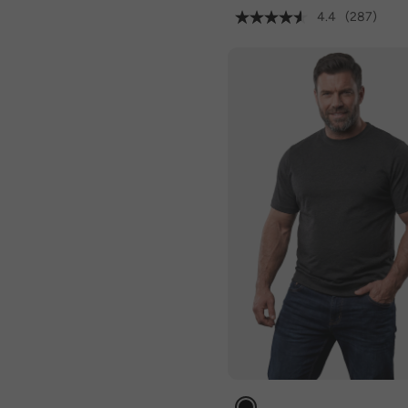
4.4
(287)