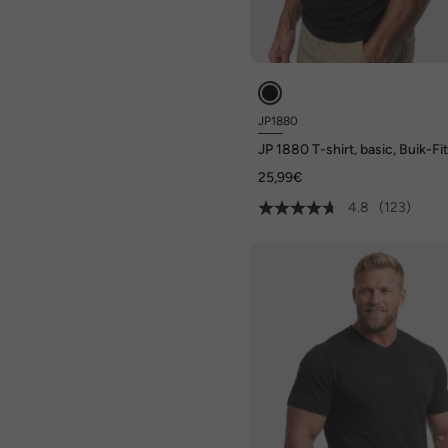
JP1880
JP 1880 T-shirt, basic, Buik-Fit
korte mouwen, XXL tot 10XL
25,99€
4.8
(123)