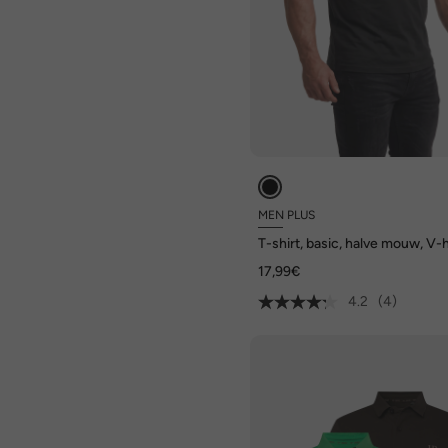
MEN PLUS
T-shirt, basic, halve mouw, V-h
t/m 8 XL
17,99€
4.2
(4)