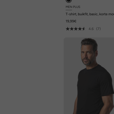
MEN PLUS
T-shirt, buikfit, basic, korte m
tot 8XL
19,99€
4.6
(7)