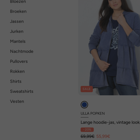
Bloezen
Broeken
Jassen
Jurken
Mantels
Nachtmode
Pullovers
Rokken
Shirts
SALE
Sweatshirts
Vesten
ULLA POPKEN
Lange hoodie-jas, vintage look
lijn, capuchon
- 20%
69,99€
55,99€