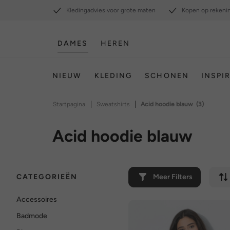
Kledingadvies voor grote maten
Kopen op rekeni
DAMES
HEREN
NIEUW
KLEDING
SCHONEN
INSPI
|
|
Startpagina
Sweatshirts
Acid hoodie blauw
(3)
Acid hoodie blauw
CATEGORIEËN
Meer Filters
Accessoires
Badmode