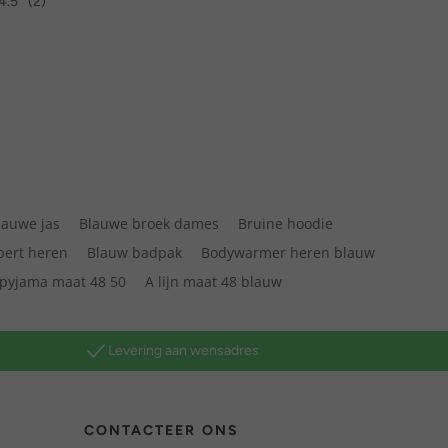
4.5
(2)
lauwe jas
Blauwe broek dames
Bruine hoodie
bert heren
Blauw badpak
Bodywarmer heren blauw
pyjama maat 48 50
A lijn maat 48 blauw
Levering aan wensadres
CONTACTEER ONS