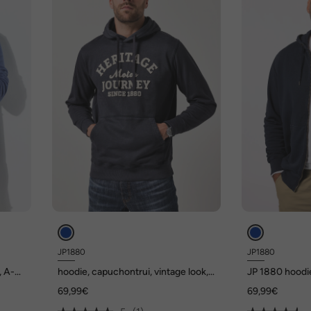
JP1880
JP1880
, A-
hoodie, capuchontrui, vintage look,
JP 1880 hoodie
capuchon, tot 8XL
capuchon, vint
69,99€
69,99€
tot 8XL