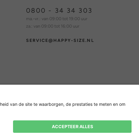
0800 - 34 34 303
ma.-vr.: van 09:00 tot 19:00 uur
za.: van 09:00 tot 16:00 uur
SERVICE@HAPPY-SIZE.NL
Nieuwsbrief
15% korting op je volgende
bestelling! 👈
Aanmelden