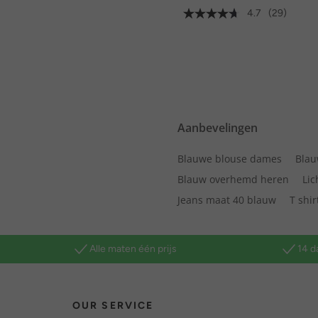
4.7
(29)
Aanbevelingen
Blauwe blouse dames
Blau
Blauw overhemd heren
Lic
Jeans maat 40 blauw
T shi
Alle maten één prijs
14 d
OUR SERVICE