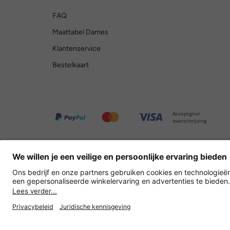
FAQ
Maattabel Dames
Klantenservice
Bestelkaart
Acceptgiro/
overschrijving
Overige webwinkels
Nederland
Privacy
Verkoopvoorwaarden
Herroepingsrecht