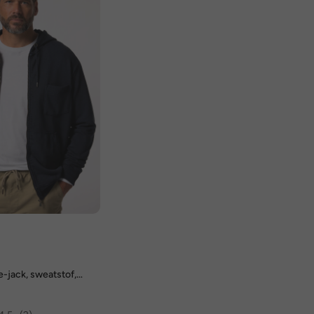
-jack, sweatstof,
age look, capuchon,