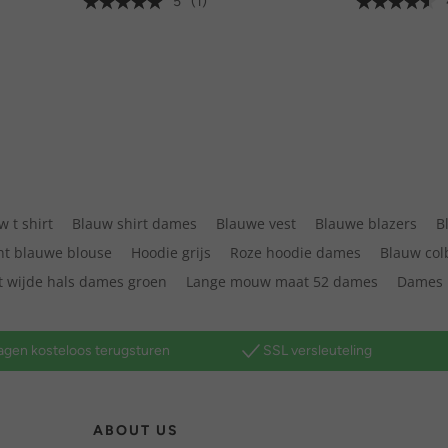
5
(1)
w t shirt
Blauw shirt dames
Blauwe vest
Blauwe blazers
B
ht blauwe blouse
Hoodie grijs
Roze hoodie dames
Blauw col
rt wijde hals dames groen
Lange mouw maat 52 dames
Dames 
agen kosteloos terugsturen
SSL versleuteling
ABOUT US