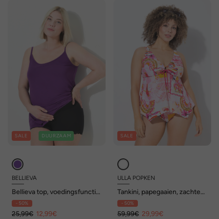
SALE
DUURZAAM
SALE
BELLIEVA
ULLA POPKEN
Bellieva top, voedingsfunctie,
Tankini, papegaaien, zachte
ronde hals, mouwloos, GOTS
cups, bandjes verstelbaar
- 50%
- 50%
25,99€
12,99€
59,99€
29,99€