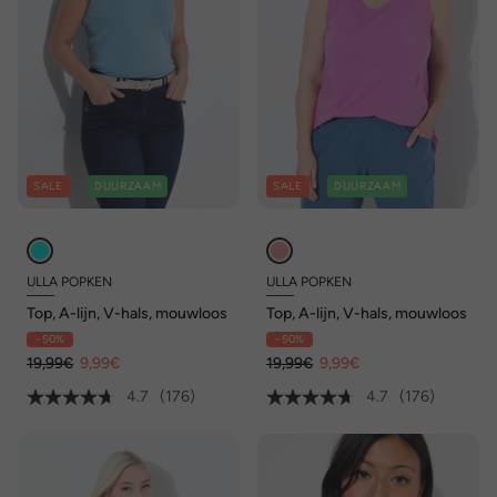
SALE
DUURZAAM
SALE
DUURZAAM
ULLA POPKEN
ULLA POPKEN
Top, A-lijn, V-hals, mouwloos
Top, A-lijn, V-hals, mouwloos
- 50%
- 50%
19,99€
9,99€
19,99€
9,99€
4.7
(176)
4.7
(176)