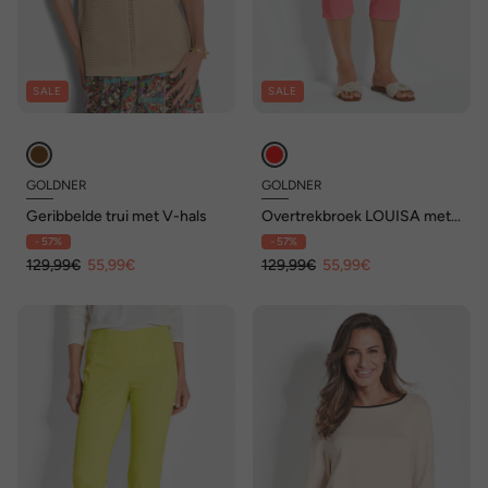
SALE
SALE
GOLDNER
GOLDNER
Geribbelde trui met V-hals
Overtrekbroek LOUISA met
stiksels
- 57%
- 57%
129,99€
55,99€
129,99€
55,99€