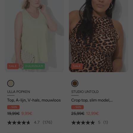
SALE
DUURZAAM
SALE
ULLA POPKEN
STUDIO UNTOLD
Top, A-lijn, V-hals, mouwloos
Crop top, slim model,
luipaardmotief
- 50%
- 50%
19,99€
9,99€
25,99€
12,99€
4.7
(176)
5
(1)