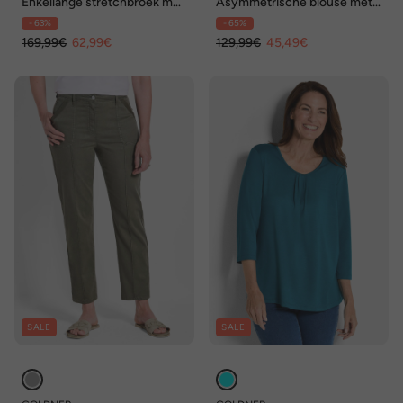
Enkellange stretchbroek met
Asymmetrische blouse met
print LOUISA
glanzend garen
- 63%
- 65%
169,99€
62,99€
129,99€
45,49€
SALE
SALE