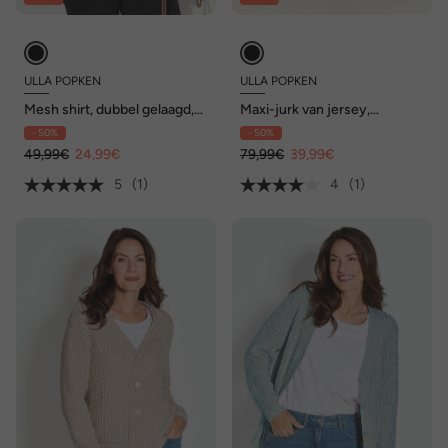
ULLA POPKEN
ULLA POPKEN
Mesh shirt, dubbel gelaagd,
Maxi-jurk van jersey,
A-lijn, opstaande kraag, 3/4-
bloemen, vierkante halslijn,
- 50%
- 50%
mouw
3/4-mouwen
49,99€
24,99€
79,99€
39,99€
5
(1)
4
(1)