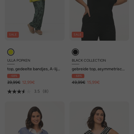
SALE
SALE
ULLA POPKEN
BLACK COLLECTION
top, gedeelte bandjes, A-lijn,
gebreide top, asymmetrisch,
ronde hals, mouwloos
volant, ronde hals, mouwloos
- 68%
- 68%
39,99€
12,99€
49,99€
15,99€
3.5
(8)