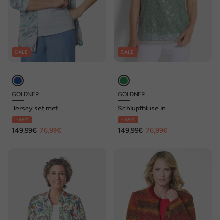
SALE
SALE
GOLDNER
GOLDNER
Jersey set met
Schlupfbluse in
glittersteentjes
schimmerndem Design
- 49%
- 49%
149,99€
76,99€
149,99€
76,99€