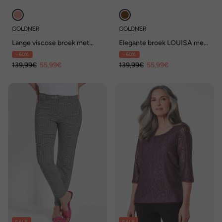
GOLDNER
GOLDNER
Lange viscose broek met
Elegante broek LOUISA met
paisleyprint en wijde pijpen
patroon
- 60%
- 60%
139,99€
55,99€
139,99€
55,99€
SALE
SALE