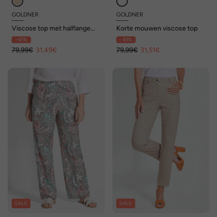
GOLDNER
GOLDNER
Viscose top met halflange
Korte mouwen viscose top
mouwen
- 61%
- 61%
79,99€
31,49€
79,99€
31,51€
SALE
SALE