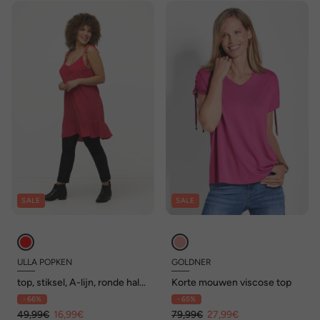
SALE
SALE
ULLA POPKEN
GOLDNER
top, stiksel, A-lijn, ronde hals,
Korte mouwen viscose top
ruche, mouwloos
- 66%
- 65%
49,99€
16,99€
79,99€
27,99€