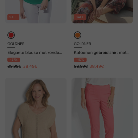
SALE
SALE
GOLDNER
GOLDNER
Elegante blouse met ronde
Katoenen gebreid shirt met
hals
korte mouwen
- 57%
- 57%
89,99€
38,49€
89,99€
38,49€