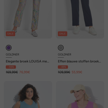
SALE
SALE
GOLDNER
GOLDNER
Elegante broek LOUISA met
Effen blauwe stoffen broek
paisleyprint
SARA
- 55%
- 49%
169,99€
76,99€
109,99€
55,99€