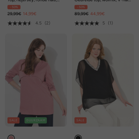
mouwloos, biologisch katoen
mouwloos
- 50%
- 50%
29,99€
14,99€
89,99€
44,99€
4.5
(2)
5
(1)
SALE
DUURZAAM
SALE