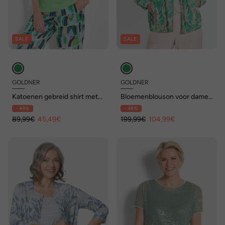
SALE
SALE
GOLDNER
GOLDNER
Katoenen gebreid shirt met
Bloemenblouson voor dames
korte mouwen
met ritssluiting
- 49%
- 48%
89,99€
45,49€
199,99€
104,99€