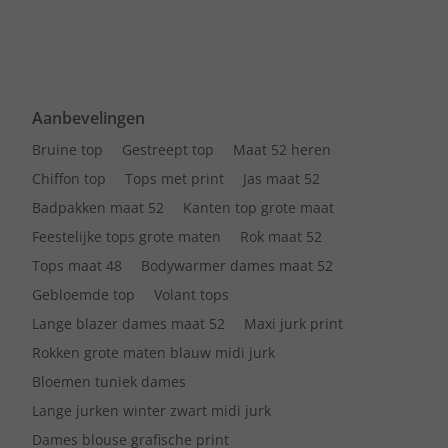
Aanbevelingen
Bruine top
Gestreept top
Maat 52 heren
Chiffon top
Tops met print
Jas maat 52
Badpakken maat 52
Kanten top grote maat
Feestelijke tops grote maten
Rok maat 52
Tops maat 48
Bodywarmer dames maat 52
Gebloemde top
Volant tops
Lange blazer dames maat 52
Maxi jurk print
Rokken grote maten blauw midi jurk
Bloemen tuniek dames
Lange jurken winter zwart midi jurk
Dames blouse grafische print