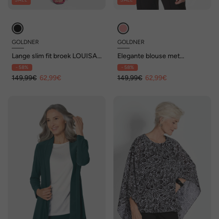
GOLDNER
GOLDNER
Lange slim fit broek LOUISA
Elegante blouse met
in zwart
glanseffect
- 58%
- 58%
149,99€
62,99€
149,99€
62,99€