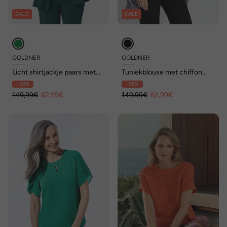
SALE
SALE
GOLDNER
GOLDNER
Licht shirtjackje paars met
Tuniekblouse met chiffon
stretch
overjasje, print
- 58%
- 58%
149,99€
62,99€
149,99€
62,99€