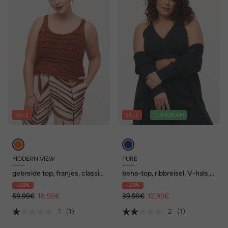
SALE
SALE
DUURZAAM
MODERN VIEW
PURE
gebreide top, franjes, classic,
beha-top, ribbreisel, V-hals,
ronde hals, mouwloos
biologisch katoen
- 68%
- 68%
59,99€
18,99€
39,99€
12,99€
1
(1)
2
(1)