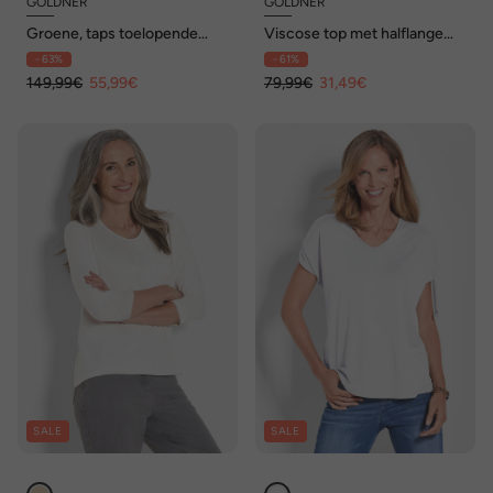
GOLDNER
GOLDNER
Groene, taps toelopende
Viscose top met halflange
broek SARA, sportief
mouwen
- 63%
- 61%
149,99€
55,99€
79,99€
31,49€
SALE
SALE