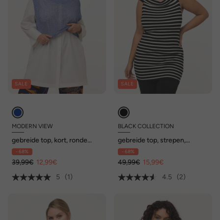
SALE
SALE
MODERN VIEW
BLACK COLLECTION
gebreide top, kort, ronde
gebreide top, strepen,
hals, mouwloos
carmenhals, mouwloos, blote
- 68%
- 68%
schouders
39,99€
12,99€
49,99€
15,99€
5
(1)
4.5
(2)