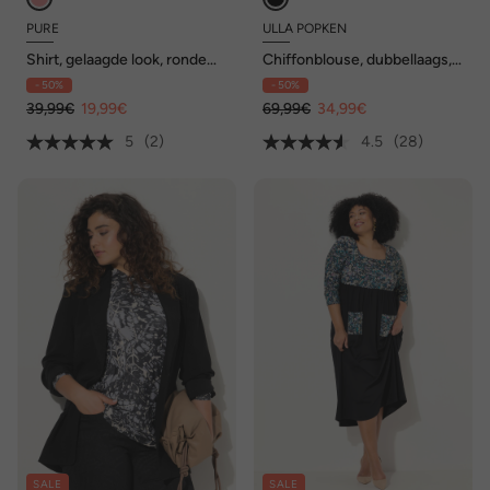
PURE
ULLA POPKEN
Shirt, gelaagde look, ronde
Chiffonblouse, dubbellaags,
hals, lange mouw,
V-hals, korte mouwen
- 50%
- 50%
biologische katoen
39,99€
19,99€
69,99€
34,99€
5
(2)
4.5
(28)
SALE
SALE