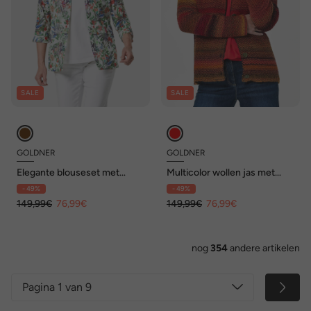
SALE
SALE
GOLDNER
GOLDNER
Elegante blouseset met
Multicolor wollen jas met
bloemenmotief
opstaande kraag
- 49%
- 49%
149,99€
76,99€
149,99€
76,99€
nog
354
andere artikelen
Pagina 1 van 9