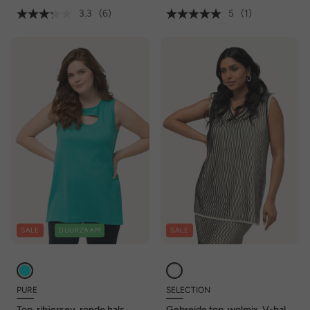
3.3
(6)
5
(1)
SALE
DUURZAAM
SALE
PURE
SELECTION
Top, ribjersey, ronde hals,
Gebreide top, wolmix, V-hals,