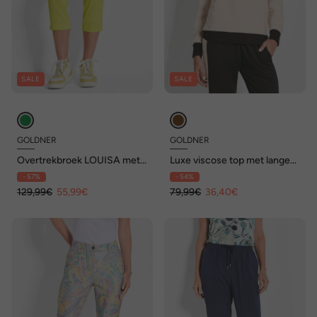
SALE
SALE
GOLDNER
GOLDNER
Overtrekbroek LOUISA met
Luxe viscose top met lange
stiksels
mouwen
- 57%
- 54%
129,99€
55,99€
79,99€
36,40€