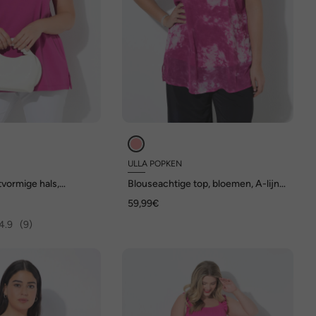
ULLA POPKEN
rtvormige hals,
Blouseachtige top, bloemen, A-lijn,
a Cotton
opstaande kraag, mouwloos
59,99€
4.9
(9)