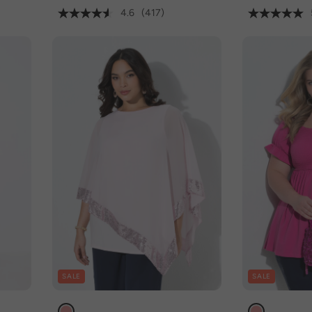
4.6
(417)
SALE
SALE