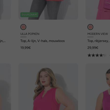
DUURZAAM
ULLA POPKEN
MODERN VIEW
jn,
Top, A-lijn, V-hals, mouwloos
Top, ribjersey, 
mouwloos
19,99€
29,99€