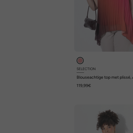
SELECTION
Blouseachtige top met plissé, A
V-hals, mouwloos
119,99€