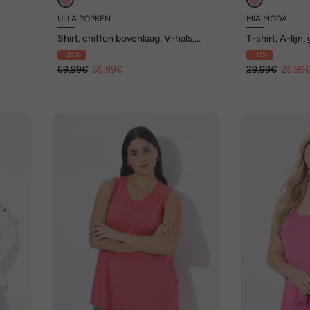
ULLA POPKEN
MIA MODA
Shirt, chiffon bovenlaag, V-hals,
T-shirt, A-lijn
boothals, 3/4-mouwen
mouw
- 20%
- 13%
69,99€
55,99€
29,99€
25,99