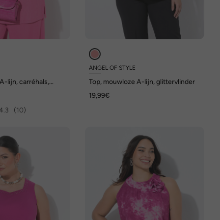
ANGEL OF STYLE
A-lijn, carréhals,
Top, mouwloze A-lijn, glittervlinder
19,99€
4.3
(10)