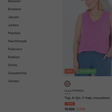
Bloezen
Broeken
Jassen
Jurken
Mantels
Nachtmode
Pullovers
Rokken
Shirts
SALE
DUURZAAM
Sweatshirts
Vesten
ULLA POPKEN
Top, A-lijn, V-hals, mouwloos
- 50%
19,99€
9,99€