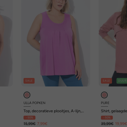
SALE
SALE
DUUR
ULLA POPKEN
PURE
Top, decoratieve plooitjes, A-lijn,
Shirt, gelaagde
ronde hals, mouwloos, modal
lange mouw, b
- 50%
- 50%
15,99€
7,99€
39,99€
19,99