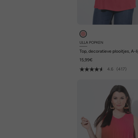
ULLA POPKEN
Top, decoratieve plooitjes, A-li
ronde hals, mouwloos, modal
15,99€
4.6
(417)