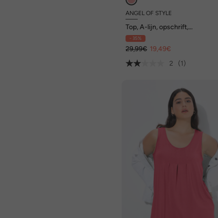
ANGEL OF STYLE
Top, A-lijn, opschrift,
glittersteentjes
- 35%
29,99€
19,49€
2
(1)