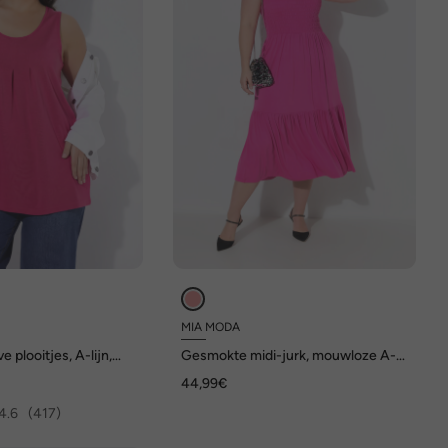
MIA MODA
e plooitjes, A-lijn,
Gesmokte midi-jurk, mouwloze A-
ouwloos, modal
lijn, lievelingskleuren
44,99€
4.6
(417)