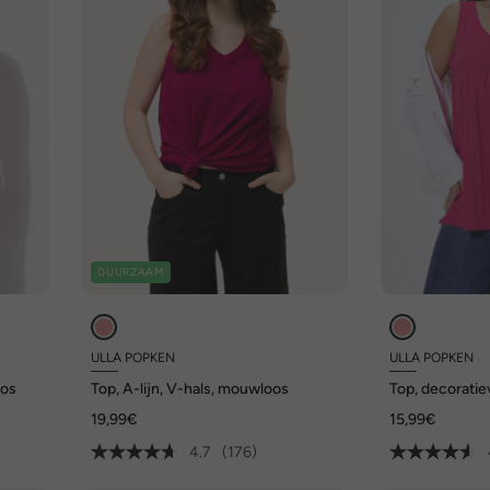
DUURZAAM
ULLA POPKEN
ULLA POPKEN
oos
Top, A-lijn, V-hals, mouwloos
Top, decoratiev
ronde hals, m
19,99€
15,99€
4.7
(176)