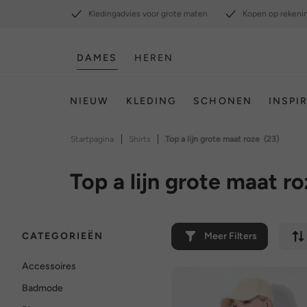
Kledingadvies voor grote maten
Kopen op rekeni
DAMES
HEREN
NIEUW
KLEDING
SCHONEN
INSPI
|
|
Startpagina
Shirts
Top a lijn grote maat roze
(23)
Top a lijn grote maat r
CATEGORIEËN
Meer Filters
Accessoires
Badmode