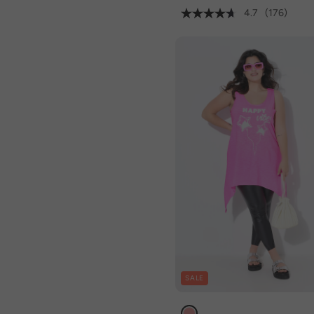
4.7
(176)
SALE