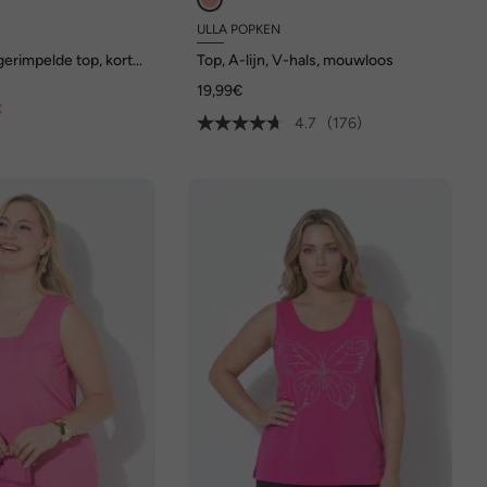
ULLA POPKEN
, gerimpelde top, korte
Top, A-lijn, V-hals, mouwloos
19,99€
€
4.7
(176)